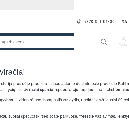
+370-611-91480
Paskyr
iračiai
istorija prasidėjo praeito amžiaus aštunto dešimtmečio pradžioje Kalifir
galimybių, šie dviračiai sparčiai išpopuliarėjo tarp jaunimo ir ekstremal
ąvybės – tvirtas rėmas, kompaktiškas dydis, nedideli dažniausiai 20 col
iukai, šuoliai spec.paskirties scate parkuose, freestile važiavimas, lenktyn