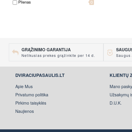
Plienas
0
atraskite nauj
GRĄŽINIMO GARANTIJA
SAUGUS
Netikusias prekes grąžinkite per 14 d.
Saugus 
DVIRACIUPASAULIS.LT
KLIENTŲ 
Apie Mus
Mano pasky
Privatumo politika
Užsakymų is
Pirkimo taisyklės
D.U.K.
Naujienos