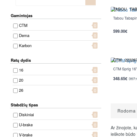
TABOU
TAB
Gamintojas
Tabou Tabspin 
CTM
0
599.00€
Dema
0
Karbon
0
CTM
22328
Ratų dydis
CTM Sprig 16
16
0
-5%
348.65€
367.
20
0
26
0
Stabdžių tipas
Rodoma n
Diskiniai
0
U-brake
0
Ar žinojote, 
ieškote būdo i
V-brake
0