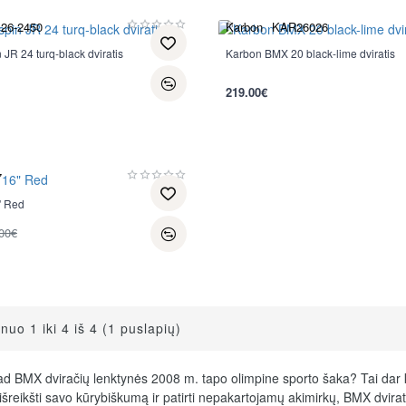
26-2450
Karbon
KAR26026
JR 24 turq-black dviratis
Karbon BMX 20 black-lime dviratis
219.00€
7
" Red
00€
uo 1 iki 4 iš 4 (1 puslapių)
kad BMX dviračių lenktynės 2008 m. tapo olimpine sporto šaka? Tai dar 
šreikšti savo kūrybiškumą ir patirti nepakartojamų akimirkų, BMX dviratis