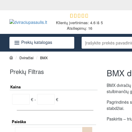
Klientų įvertinimas: 4.6 iš 5
Atsiliepimų:
16
Prekių katalogas
Įrašykite
prekės
pavadinimą
Dviračiai
BMX
arba
h
o
kodą...
BMX dv
Prekių Filtras
m
e
BMX dviračių 
Kaina
stulbinančių 
€ -
€
Pagrindinės s
stabdžiai.
Paskirtis – tr
Paieška