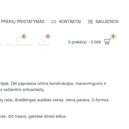
PREKIŲ PRISTATYMAS
KONTAKTAI
NAUJIENOS
0
0
0
0 prekė(s) - 0.00€
a
Patikusios prekės
Palyginti
nijoje. Dėl paprastos tvirtos konstrukcijos, manevringumo ir
aus važiavimo entuaziastų.
ių ratai, išraiškingas aukštas vairas, viena pavara, U-formos
ės, dirt trasos, gatvėse street stilius.