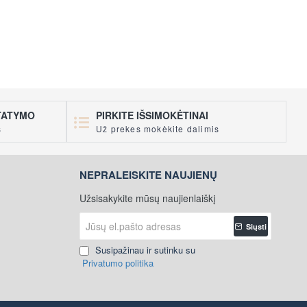
STATYMO
PIRKITE IŠSIMOKĖTINAI
s
Už prekes mokėkite dalimis
NEPRALEISKITE NAUJIENŲ
Užsisakykite mūsų naujienlaiškį
Jūsų
Siųsti
el.pašto
adresas
Susipažinau ir sutinku su
Privatumo politika