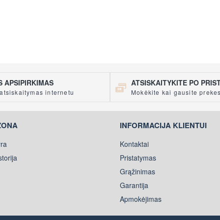
us triukus bei trasas jau šiandien!
 APSIPIRKIMAS
ATSISKAITYKITE PO PRI
atsiskaitymas internetu
Mokėkite kai gausite preke
ZONA
INFORMACIJA KLIENTUI
ra
Kontaktai
torija
Pristatymas
Grąžinimas
Garantija
Apmokėjimas