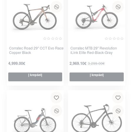
Corratec Road 29" CCT Evo Race
Corratec MTB 29" Revolution
Copper Black
iLink Elite Red-Black-Gray
-10%
4,999.00€
2,969.10€
3,299.00€
Į krepšelį
Į krepšelį
per 2-3 d.
per 2-3 d.