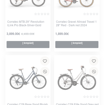
Corratec MTB 29" Revolution
Corratec Gravel Allroad Travel 1
iLink Pro Black-Silver-Gold
28" Red - Dark red 2024
-13%
3,899.00€
4,499.00€
1,899.00€
Į krepšelį
Į krepšelį
per 2-3 d.
per 2-3 d.
Corratec C29 Base Sport Bluish
Corratec C29 Elite Sport Grey red