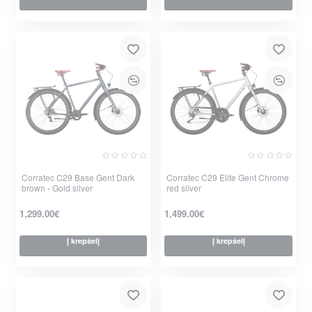
per 2-3 d.
per 2-3 d.
Corratec C29 Base Gent Dark
Corratec C29 Elite Gent Chrome
brown - Gold silver
red silver
1,299.00€
1,499.00€
Į krepšelį
Į krepšelį
per 2-3 d.
per 2-3 d.