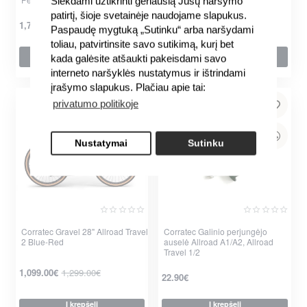
Siekdami užtikrinti geriausią Jūsų naršymo
-20%
-10%
patirtį, šioje svetainėje naudojame slapukus.
1,759.20€
2,199.00€
1,709.10€
1,899.00€
Paspaudę mygtuką „Sutinku“ arba naršydami
toliau, patvirtinsite savo sutikimą, kurį bet
Į krepšelį
Į krepšelį
kada galėsite atšaukti pakeisdami savo
per 2-3 d.
per 2-3 d.
interneto naršyklės nustatymus ir ištrindami
įrašymo slapukus. Plačiau apie tai:
privatumo politikoje
Nustatymai
Sutinku
Corratec Gravel 28" Allroad Travel
Corratec Galinio perjungėjo
Nauja
2 Blue-Red
auselė Allroad A1/A2, Allroad
-15%
Travel 1/2
1,099.00€
1,299.00€
22.90€
Į krepšelį
Į krepšelį