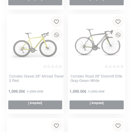
per 2-3 d.
per 2-3 d.
Corratec Gravel 28" Allroad Travel
Corratec Road 28" Dolomiti Elite
2 Red
Gray-Green-White
-15%
-15%
1,099.00€
1,299.00€
1,099.00€
1,299.00€
Į krepšelį
Į krepšelį
per 2-3 d.
per 2-3 d.