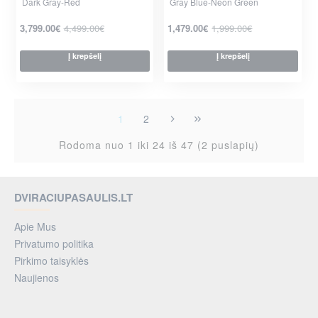
Dark Gray-Red
Gray Blue-Neon Green
-16%
-26%
3,799.00€
4,499.00€
1,479.00€
1,999.00€
Į krepšelį
Į krepšelį
per 2-3 d.
per 2-3 d.
1
2
Rodoma nuo 1 iki 24 iš 47 (2 puslapių)
DVIRACIUPASAULIS.LT
Apie Mus
Privatumo politika
Pirkimo taisyklės
Naujienos