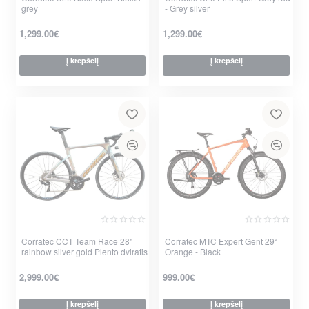
grey
- Grey silver
1,299.00€
1,299.00€
Į krepšelį
Į krepšelį
per 2-3 d.
per 2-3 d.
Corratec CCT Team Race 28"
Corratec MTC Expert Gent 29“
rainbow silver gold Plento dviratis
Orange - Black
2,999.00€
999.00€
Į krepšelį
Į krepšelį