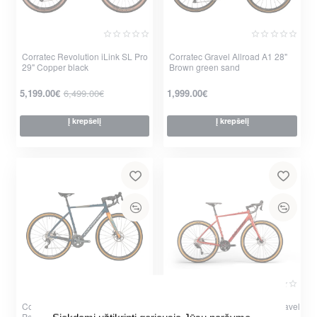
Corratec Revolution iLink SL Pro
Corratec Gravel Allroad A1 28"
29" Copper black
Brown green sand
-20%
5,199.00€
6,499.00€
1,999.00€
Į krepšelį
Į krepšelį
per 2-3 d.
per 2-3 d.
Corratec Gravel Allroad A2 28"
Corratec Gravel 28" Allroad Travel
Petrol orange blue
1 Red-Dark red 2023