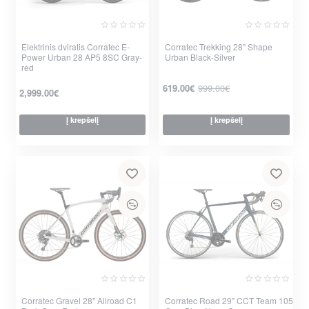
Elektrinis dviratis Corratec E-
Corratec Trekking 28" Shape
Power Urban 28 AP5 8SC Gray-
Urban Black-Silver
-38%
red
619.00€
999.00€
2,999.00€
Į krepšelį
Į krepšelį
per 2-3 d.
per 2-3 d.
Corratec Gravel 28" Allroad C1
Corratec Road 29" CCT Team 105