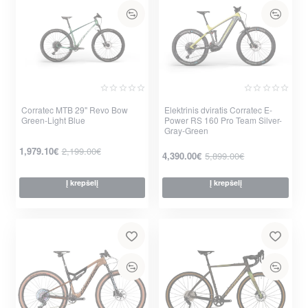
Corratec MTB 29" Revo Bow
Elektrinis dviratis Corratec E-
Green-Light Blue
Power RS 160 Pro Team Silver-
-10%
-26%
Gray-Green
1,979.10€
2,199.00€
4,390.00€
5,899.00€
Į krepšelį
Į krepšelį
per 2-3 d.
per 2-3 d.