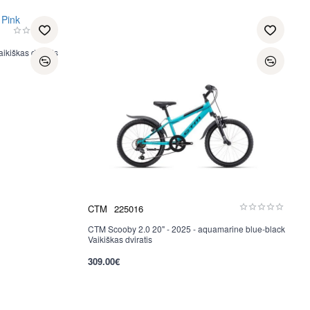
ikiškas dviratis
CTM
225016
CTM Scooby 2.0 20" - 2025 - aquamarine blue-black
Vaikiškas dviratis
309.00€
per 2-3 d.