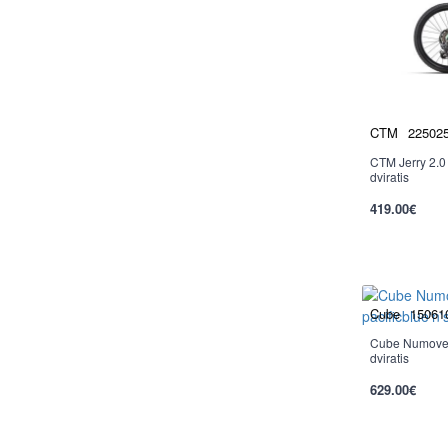
CTM
22502
CTM Jerry 2.0 
dviratis
419.00€
per 2-3 d.
Cube
15061
Cube Numove 2
Nauja
dviratis
629.00€
per 2-3 d.