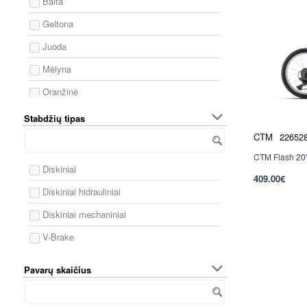
Balta
Geltona
Juoda
Mėlyna
Oranžinė
Pilka
Stabdžių tipas
Raudona
CTM
22652
CTM Flash 20" 
Rožinė
Diskiniai
409.00€
Sidabrinė
per 2-3 d.
Diskiniai hidrauliniai
Smėlio
Diskiniai mechaniniai
Turkio
V-Brake
Violetinė
Pavarų skaičius
Žalia