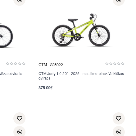
CTM
225022
iškas dviratis
CTM Jerry 1.0 20" - 2025 - matt lime-black Vaikiškas
dviratis
375.00€
per 2-3 d.