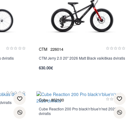
CTM
226014
dviratis
CTM Jerry 2.0 20" 2026 Matt Black vaikiškas dviratis
Nauja
630.00€
per 2-3 d.
Cube
852100
viratis
Cube Reaction 200 Pro black'n'blue'n'red 2026
Nauja
dviratis
per 2-3 d.