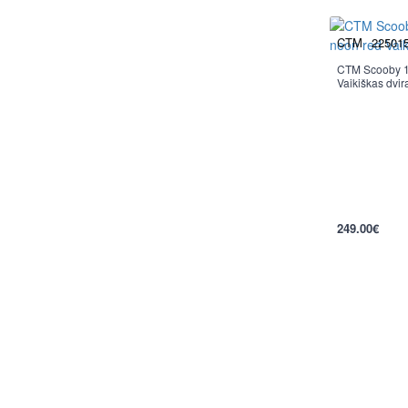
CTM
22501
CTM Scooby 1.
Vaikiškas dvira
per 2-3 d.
249.00€