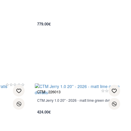
779.00€
CTM
226013
CTM Jerry 1.0 20'' - 2026 - matt lime green dviratis
Nauja
424.00€
per 2-3 d.