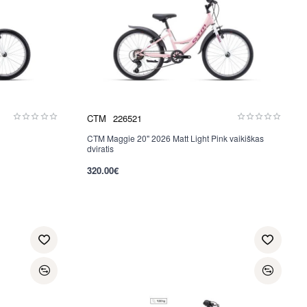
CTM
226521
CTM Maggie 20" 2026 Matt Light Pink vaikiškas
Nauja
dviratis
320.00€
per 2-3 d.