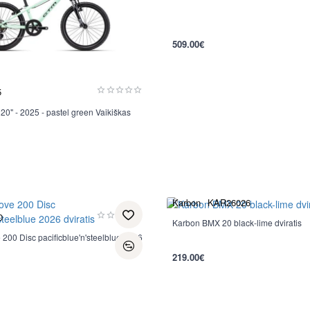
509.00€
5
20" - 2025 - pastel green Vaikiškas
Karbon
KAR26026
0
Karbon BMX 20 black-lime dviratis
Nauja
00 Disc pacificblue'n'steelblue 2026
219.00€