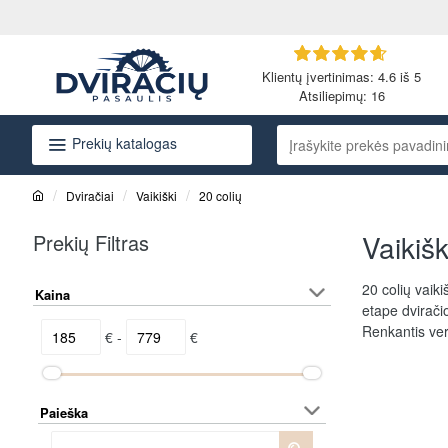
Klientų įvertinimas: 4.6 iš 5
Atsiliepimų:
16
Prekių katalogas
Įrašykite
prekės
pavadinimą
Dviračiai
Vaikiški
20 colių
arba
h
o
kodą...
Vaikišk
Prekių Filtras
m
e
20 colių vaik
Kaina
etape dvirači
Renkantis ver
€ -
€
Paieška