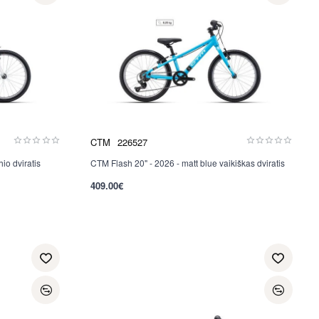
CTM
226527
io dviratis
CTM Flash 20" - 2026 - matt blue vaikiškas dviratis
409.00€
per 2-3 d.