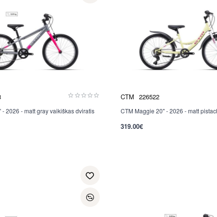
8
CTM
226522
- 2026 - matt gray vaikiškas dviratis
CTM Maggie 20" - 2026 - matt pistach
Nauja
319.00€
per 2-3 d.