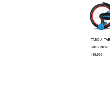
TABOU
TAB
Tabou Rocket 
Nauja
189.00€