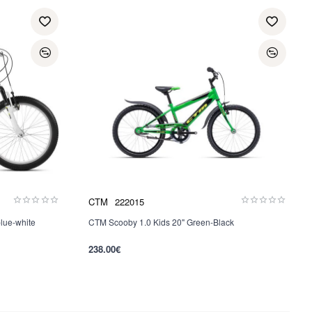
CTM
222015
lue-white
CTM Scooby 1.0 Kids 20" Green-Black
238.00€
per 2-3 d.