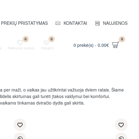
PREKIŲ PRISTATYMAS
KONTAKTAI
NAUJIENOS
0
0
0
0 prekė(s) - 0.00€
a
Patikusios prekės
Palyginti
a per maži, o vaikas jau užtikrintai važiuoja dviem ratais. Šiame
delis skirtumas gali turėti įtakos valdymui bei komfortui.
aikams tinkamas dviračio dydis gali skirtis.