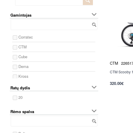
Gamintojas
Corratec
CTM
Cube
CTM
22651
Dema
CTM Scooby 1.0
Nauja
Kross
320.00€
Levit
per 2-3 d.
Ratų dydis
Merida
20
Puky
Rėmo spalva
Romet
Unibike