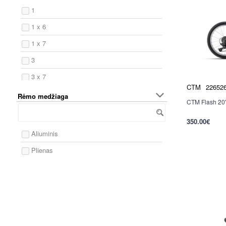
1
1 x 6
1 x 7
3
3 x 7
CTM
22652
6
Rėmo medžiaga
CTM Flash 20" 
7
350.00€
8
per 2-3 d.
Aliuminis
9
Plienas