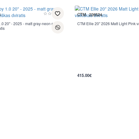
5
CTM
226524
0 20" - 2025 - matt gray-neon red
CTM Ellie 20" 2026 Matt Light Pink va
Nauja
tis
per 2-3 d.
415.00€