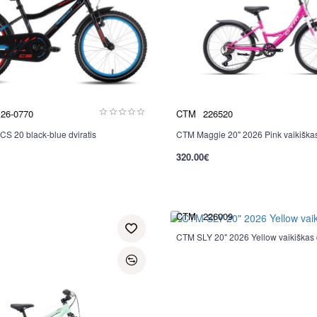
26-0770
CTM
226520
CS 20 black-blue dviratis
CTM Maggie 20" 2026 Pink vaikiškas 
Nauja
320.00€
per 2-3 d.
CTM
226009
CTM SLY 20" 2026 Yellow vaikiškas d
Nauja
per 2-3 d.