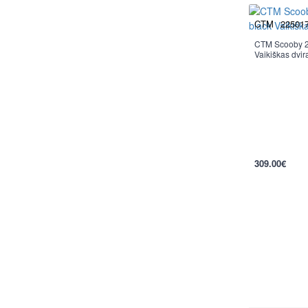
CTM
22501
CTM Scooby 2.
Vaikiškas dvira
per 2-3 d.
309.00€