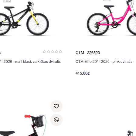
6
CTM
226523
- 2026 - matt black vaikiškas dviratis
CTM Ellie 20" - 2026 - pink dviratis
Nauja
415.00€
per 2-3 d.