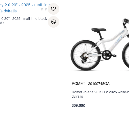
7
0 20" - 2025 - matt lime-black
tis
ROMET
20100748OA
Romet Jolene 20 KID 2 2025 white-b
dviratis
309.00€
per 2-3 d.