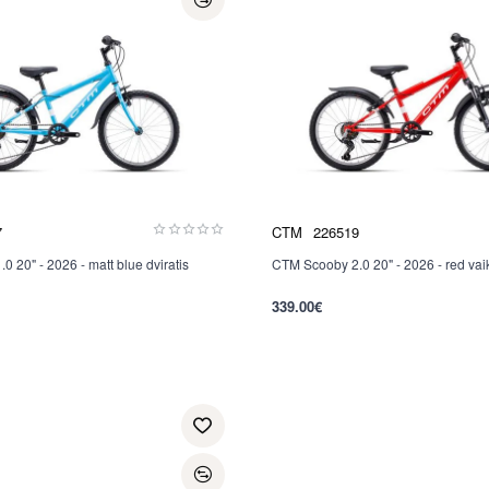
7
CTM
226519
 20" - 2026 - matt blue dviratis
CTM Scooby 2.0 20" - 2026 - red vaik
339.00€
per 2-3 d.