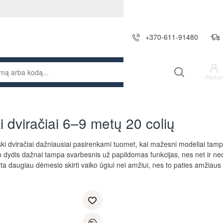
+370-611-91480
Paskyr
i dviračiai 6–9 metų 20 colių
iški dviračiai dažniausiai pasirenkami tuomet, kai mažesni modeliai tamp
o dydis dažnai tampa svarbesnis už papildomas funkcijas, nes net ir nedi
ta daugiau dėmesio skirti vaiko ūgiui nei amžiui, nes to paties amžiaus v