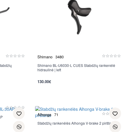
Shimano
3480
tabdžių
Shimano BL-U6030-L CUES Stabdžių rankenėlė
hidraulinė | left
per 2-3 d.
130.00€
Alhonga
71
AP
Stabdžių rankenėlės Alhonga V-brake 2 pirštams