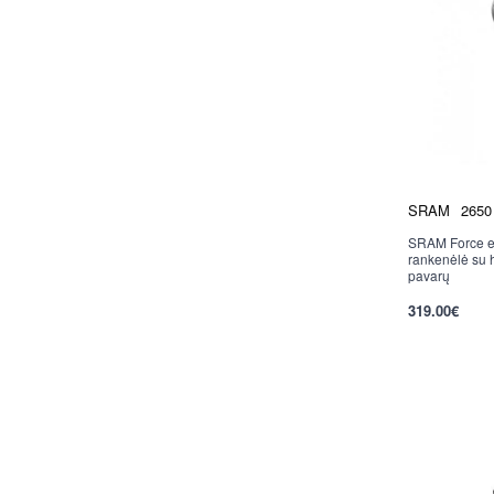
SRAM
2650
SRAM Force e
rankenėlė su h
pavarų
319.00€