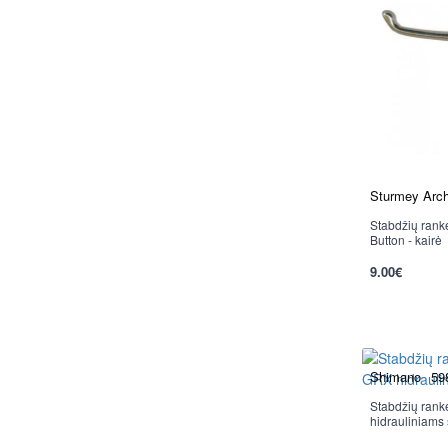
Sturmey Arch
Stabdžių rank
Button - kairė
9.00€
Shimano
59
Stabdžių ran
hidrauliniams 