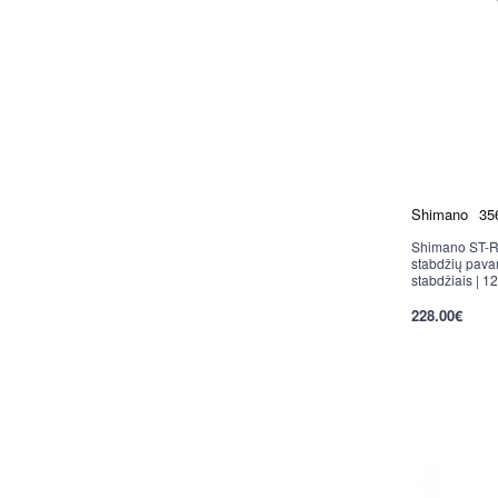
Shimano
35
Shimano ST-R
stabdžių pavar
stabdžiais | 1
per 2-3 d.
228.00€