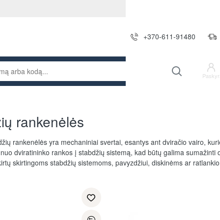
+370-611-91480
Paskyr
ių rankenėlės
žių rankenėlės yra mechaniniai svertai, esantys ant dviračio vairo, kurie
nuo dviratininko rankos į stabdžių sistemą, kad būtų galima sumažinti dvir
kirtų skirtingoms stabdžių sistemoms, pavyzdžiui, diskinėms ar ratlanki