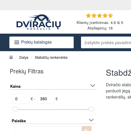
Klientų įvertinimas: 4.6 iš 5
Atsiliepimų:
16
Prekių katalogas
Įrašykite
prekės
pavadinimą
Dalys
Stabdžių rankenėlės
arba
h
o
kodą...
Stabdž
Prekių Filtras
m
e
Dviračio stabd
Kaina
perduoti jėgą 
rankenėlių, s
€ -
€
Paieška