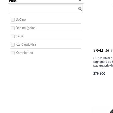
Pusė
Dešinė
Dešinė (galas)
Kairė
Kairė (priekis)
SRAM
2611
Komplektas
SRAM Rival e
Nauja
Universali
rankenėlė su h
pavarų, prieki
279.90€