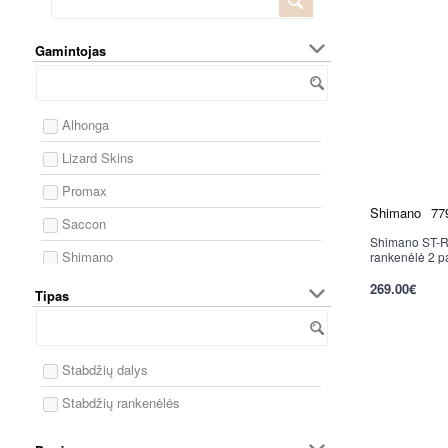
Gamintojas
Alhonga
Lizard Skins
Promax
Shimano
77
Saccon
Shimano ST-R
Nauja
Shimano
rankenėlė 2 pa
269.00€
Sram
per 2-3 d.
Tipas
Sturmey Archer
SunRace
Stabdžių dalys
Stabdžių rankenėlės