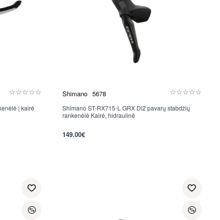
Shimano
5678
enėlė | kairė
Shimano ST-RX715-L GRX Di2 pavarų stabdžių
Nauja
rankenėlė Kairė, hidraulinė
per 2-3 d.
149.00€