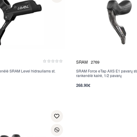
SRAM
2769
enėlė SRAM Level hidrauliams st.
SRAM Force eTap AXS E1 pavarų st
Nauja
rankenėlė kairė, 1/2 pavarų
268.90€