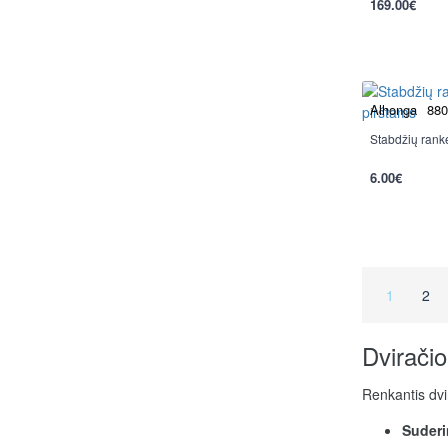
169.00€
per 2-3 d.
Alhonga
880
Stabdžių rank
6.00€
1
2
Dviračio
Renkantis dvi
Suderi