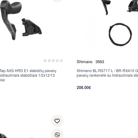
Shimano
3563
Tap AXS HRD E1 stabdžių pavarų
Shimano BL-RS717-L / BR-RX410 G
idrauliniais stabdžiais 1/2x12/13
pavarų rankenėlė su hidrauliniais sta
niai
per 2-3 d.
208.00€