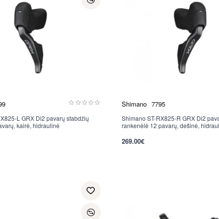
99
Shimano
7795
X825-L GRX Di2 pavarų stabdžių
Shimano ST-RX825-R GRX Di2 pava
Nauja
varų, kairė, hidraulinė
rankenėlė 12 pavarų, dešinė, hidrau
269.00€
per 2-3 d.