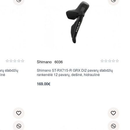
Shimano
6036
rų stabdžių
Shimano ST-RX715-R GRX Di2 pavarų stabdžių
Nauja
linė
rankenėlė 12 pavarų, dešinė, hidraulinė
169.00€
per 2-3 d.