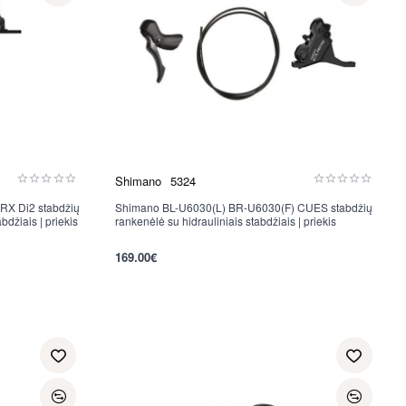
Shimano
5324
RX Di2 stabdžių
Shimano BL-U6030(L) BR-U6030(F) CUES stabdžių
bdžiais | priekis
rankenėlė su hidrauliniais stabdžiais | priekis
per 2-3 d.
169.00€