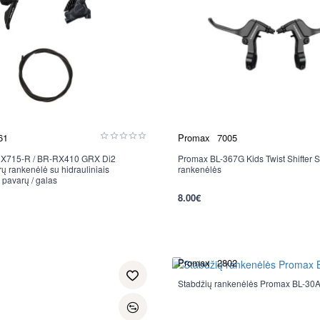
61
Promax
7005
X715-R / BR-RX410 GRX Di2
Promax BL-367G Kids Twist Shifter S
ų rankenėlė su hidrauliniais
rankenėlės
2 pavarų / galas
8.00€
Promax
2802
Stabdžių rankenėlės Promax BL-30