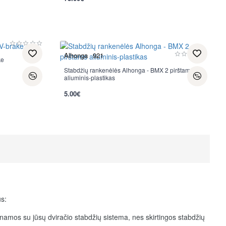
Alhonga
921
ke
Stabdžių rankenėlės Alhonga - BMX 2 pirštams
aliuminis-plastikas
5.00€
us:
inamos su jūsų dviračio stabdžių sistema, nes skirtingos stabdžių