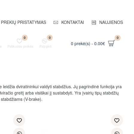
PREKIŲ PRISTATYMAS
KONTAKTAI
NAUJIENOS
0
0
0
0 prekė(s) - 0.00€
a
Patikusios prekės
Palyginti
 leidžia dviratininkui valdyti stabdžius. Jų pagrindinė funkcija yra
ačio greitį arba visiškai jį sustabdyti. Yra įvairių tipų stabdžių
o stabdžiams (V-brake).