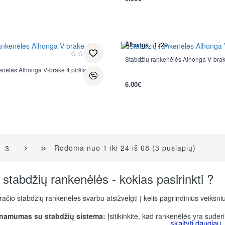
Alhonga
1729
Stabdžių rankenėlės Alhonga V-bra
enėlės Alhonga V-brake 4 pirštams
6.00€
Rodoma nuo 1 iki 24 iš 68 (3 puslapių)
3
 stabdžių rankenėlės - kokias pasirinkti ?
račio stabdžių rankenėles svarbu atsižvelgti į kelis pagrindinius veiksni
namumas su stabdžių sistema:
Įsitikinkite, kad rankenėlės yra suder