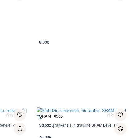
6.00€
SRAM
6565
enėlė | dešinė
Stabdžių rankenėlė, hidraulinė SRAM Level TL
78.00€