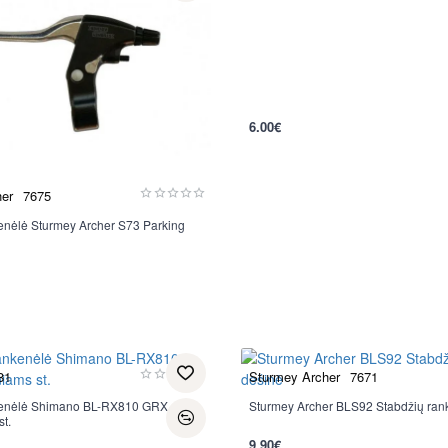
6.00€
er
7675
enėlė Sturmey Archer S73 Parking
81
Sturmey Archer
7671
kenėlė Shimano BL-RX810 GRX
Sturmey Archer BLS92 Stabdžių rank
st.
9.90€