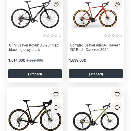
CTM Gravel Koyuk 3.0 28" matt
Corratec Gravel Allroad Travel 1
black - glossy black
28" Red - Dark red 2024
-5%
1,614.00€
1,699.00€
1,899.00€
Į krepšelį
Į krepšelį
per 2-3 d.
per 2-3 d.