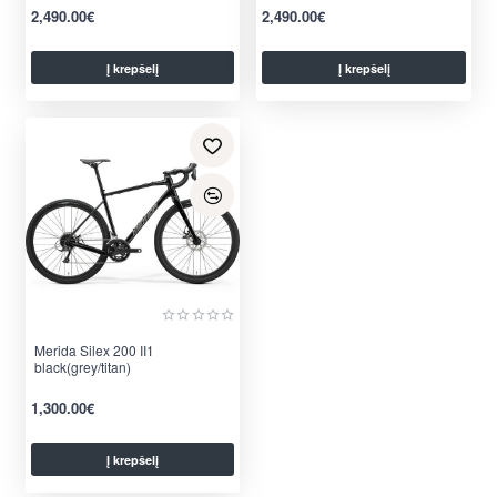
2,490.00€
2,490.00€
Į krepšelį
Į krepšelį
per 2-3 d.
per 2-3 d.
Merida Silex 200 II1
black(grey/titan)
1,300.00€
Į krepšelį
per 2-3 d.