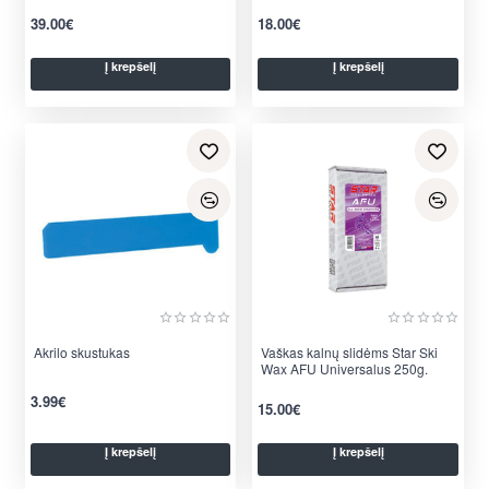
39.00€
18.00€
Į krepšelį
Į krepšelį
Akrilo skustukas
Vaškas kalnų slidėms Star Ski
Wax AFU Universalus 250g.
3.99€
15.00€
Į krepšelį
Į krepšelį