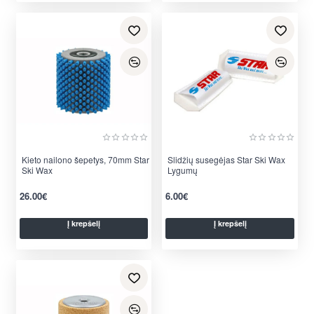
Kieto nailono šepetys, 70mm Star
Slidžių susegėjas Star Ski Wax
Ski Wax
Lygumų
26.00€
6.00€
Į krepšelį
Į krepšelį