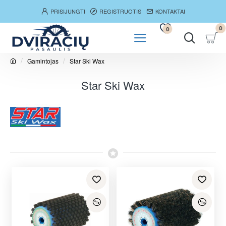
PRISIJUNGTI
REGISTRUOTIS
KONTAKTAI
0
0
Gamintojas
Star Ski Wax
h
o
Star Ski Wax
m
e