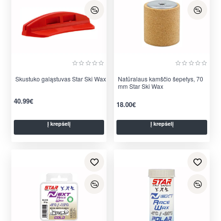
Skustuko galąstuvas Star Ski Wax
Natūralaus kamščio šepetys, 70
mm Star Ski Wax
40.99€
18.00€
Į krepšelį
Į krepšelį