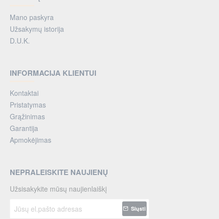
Mano paskyra
Užsakymų istorija
D.U.K.
INFORMACIJA KLIENTUI
Kontaktai
Pristatymas
Grąžinimas
Garantija
Apmokėjimas
NEPRALEISKITE NAUJIENŲ
Užsisakykite mūsų naujienlaiškį
Jūsų
Siųsti
el.pašto