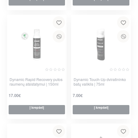
Dynamic Rapid Recovery putos
Dynamic Touch-Up dviratininko
raumenų atsistatymui | 150ml
batų valiklis | 75ml
17.00€
7.00€
Į krepšelį
Į krepšelį