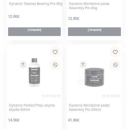
Dynamic Tepalas Bearing Pro 80g
Nauja
Dynamic Montažinė pasta
Nauja
Assembly Pro 80g
12.90€
12.90€
Į krepšelį
Į krepšelį
Dynamic Perfect Prep valymo
Nauja
Dynamic Montažinė pasta
Nauja
skystis 500ml
Assembly Pro 500ml
14.90€
41.90€