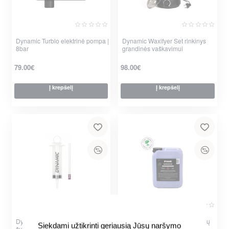
Dynamic Turblo elektrinė pompa |
Dynamic Waxifyer Set rinkinys
8bar
grandinės vaškavimui
79.00€
98.00€
Į krepšelį
Į krepšelį
Dynamic Hector The Injector
Dynamic Bekamerinių padangų
Siekdami užtikrinti geriausią Jūsų naršymo
švirkštas bekamerinių padangų
skystis Barkeeper Tubeless