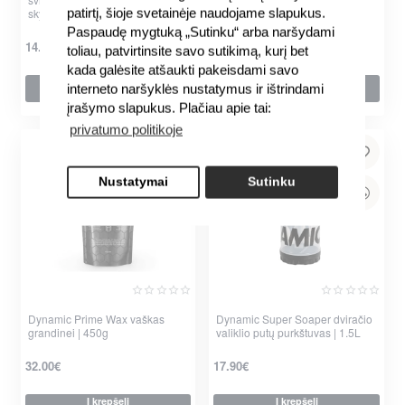
patirtį, šioje svetainėje naudojame slapukus.
skysčio užpildymui | 100ml
Sealant | 5000 ml
Paspaudę mygtuką „Sutinku“ arba naršydami
14.00€
115.00€
toliau, patvirtinsite savo sutikimą, kurį bet
kada galėsite atšaukti pakeisdami savo
Į krepšelį
Į krepšelį
interneto naršyklės nustatymus ir ištrindami
įrašymo slapukus. Plačiau apie tai:
privatumo politikoje
Nustatymai
Sutinku
Dynamic Prime Wax vaškas
Dynamic Super Soaper dviračio
grandinei | 450g
valiklio putų purkštuvas | 1.5L
32.00€
17.90€
Į krepšelį
Į krepšelį