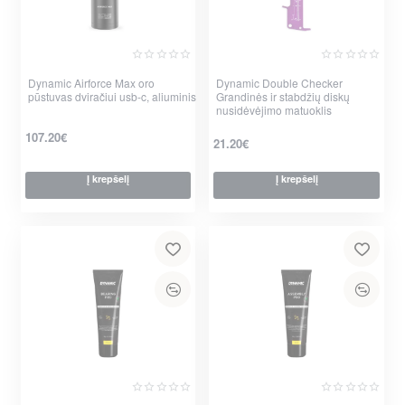
Dynamic Airforce Max oro
Nauja
Dynamic Double Checker
Nauja
pūstuvas dviračiui usb-c, aliuminis
Grandinės ir stabdžių diskų
nusidėvėjimo matuoklis
107.20€
21.20€
Į krepšelį
Į krepšelį