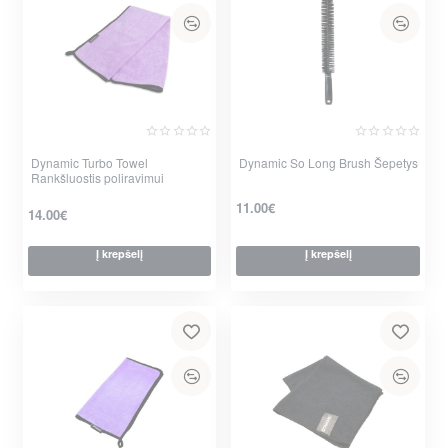
Dynamic Turbo Towel
Dynamic So Long Brush Šepetys
Rankšluostis poliravimui
11.00€
14.00€
Į krepšelį
Į krepšelį