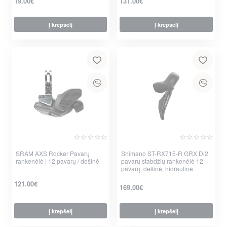
19.00€
131.00€
Į krepšelį
Į krepšelį
per 2-3 d.
SRAM AXS Rocker Pavarų
Shimano ST-RX715-R GRX Di2
Nauja
rankenėlė | 12 pavarų / dešinė
pavarų stabdžių rankenėlė 12
pavarų, dešinė, hidraulinė
121.00€
169.00€
Į krepšelį
Į krepšelį
per 2-3 d.