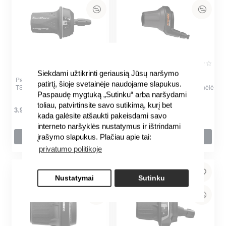
Siekdami užtikrinti geriausią Jūsų naršymo
Pavarų rankenėlė SunRace
Shimano SL-C3001-7 Nexus
patirtį, šioje svetainėje naudojame slapukus.
TSM21 kairė
Revoshift ESLC pavarų rankenėlė
Paspaudę mygtuką „Sutinku“ arba naršydami
| 7 pavarų
toliau, patvirtinsite savo sutikimą, kurį bet
3.99€
17.60€
kada galėsite atšaukti pakeisdami savo
interneto naršyklės nustatymus ir ištrindami
įrašymo slapukus. Plačiau apie tai:
Į krepšelį
Į krepšelį
per 2-3 d.
per 2-3 d.
privatumo politikoje
Nustatymai
Sutinku