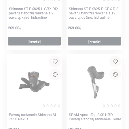
Shimano ST-RX825-L GRX Di2
Nauja
Shimano ST-RX825-R GRX Di2
Nauja
pavarų stabdžių rankenėlė 2
pavarų stabdžių rankenėlė 12
pavarų, kairė, hidraulinė
pavarų, dešinė, hidraulinė
269.00€
269.00€
Į krepšelį
Į krepšelį
per 2-3 d.
per 2-3 d.
Pavarų rankenėlė Shimano SL-
SRAM Apex eTap AXS HRD
7S50 Nexus
Pavarų stabdžių rankenėlė | kairė