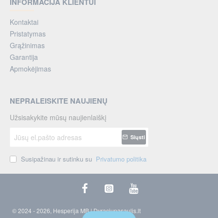
INFORMACIJA KLIENTUI
Kontaktai
Pristatymas
Grąžinimas
Garantija
Apmokėjimas
NEPRALEISKITE NAUJIENŲ
Užsisakykite mūsų naujienlaiškį
Jūsų
Siųsti
el.pašto
adresas
Susipažinau ir sutinku su
Privatumo politika
© 2024 - 2026, Hesperija MB | Dvraciupasaulis.lt