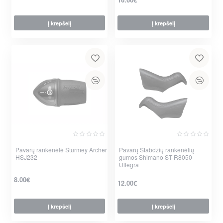
Į krepšelį
Į krepšelį
per 2-3 d.
per 2-3 d.
Pavarų rankenėlė Sturmey Archer
Pavarų Stabdžių rankenėlių
HSJ232
gumos Shimano ST-R8050
Ultegra
8.00€
12.00€
Į krepšelį
Į krepšelį
per 2-3 d.