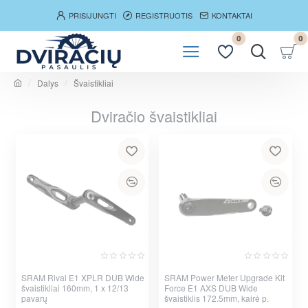
PRISIJUNGTI
REGISTRUOTIS
KONTAKTAI
0
0
Dalys
Švaistikliai
h
o
Dviračio švaistikliai
m
e
SRAM Rival E1 XPLR DUB Wide
Nauja
SRAM Power Meter Upgrade Kit
Nauja
švaistikliai 160mm, 1 x 12/13
Force E1 AXS DUB Wide
pavarų
švaistiklis 172.5mm, kairė p.