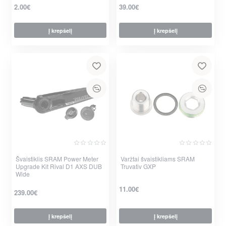
2.00€
39.00€
Į krepšelį
Į krepšelį
Švaistiklis SRAM Power Meter
Varžtai švaistikliams SRAM
Upgrade Kit Rival D1 AXS DUB
Truvativ GXP
Wide
11.00€
239.00€
Į krepšelį
Į krepšelį