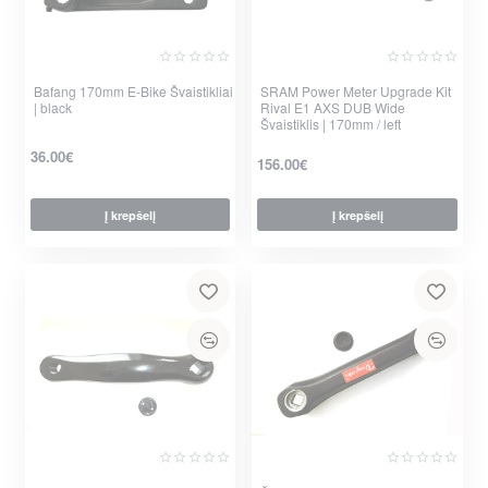
Bafang 170mm E-Bike Švaistikliai
SRAM Power Meter Upgrade Kit
| black
Rival E1 AXS DUB Wide
Švaistiklis | 170mm / left
36.00€
156.00€
Į krepšelį
Į krepšelį