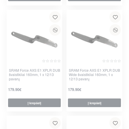
SRAM Force AXS E1 XPLR DUB
Nauja
SRAM Force AXS E1 XPLR DUB
Nauja
švaistikliai 160mm, 1 x 12/13
Wide švaistikliai 160mm, 1 x
pavarų
12/13 pavarų
179.90€
179.90€
Į krepšelį
Į krepšelį