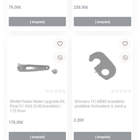
79.00€
239.90€
Į krepšelį
Į krepšelį
SRAM Power Meter Upgrade Kit
Shimano FC-M580 švaistiklio
Nauja
Rival E1 AXS DUB švaistiklis |
plokštelė Hollowtech II, kairė p.
172.5mm
2.20€
176.00€
Į krepšelį
Į krepšelį
per 2-3 d.