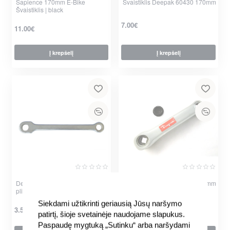
Sapience 170mm E-Bike
Švaistiklis Deepak 60430 170mm
Švaistiklis | black
7.00€
11.00€
Į krepšelį
Į krepšelį
Deepak 170mm Švaistiklis |
Švaistiklis Deepak 60440 150mm
plienas
Siekdami užtikrinti geriausią Jūsų naršymo
3.00€
3.50€
patirtį, šioje svetainėje naudojame slapukus.
Paspaudę mygtuką „Sutinku“ arba naršydami