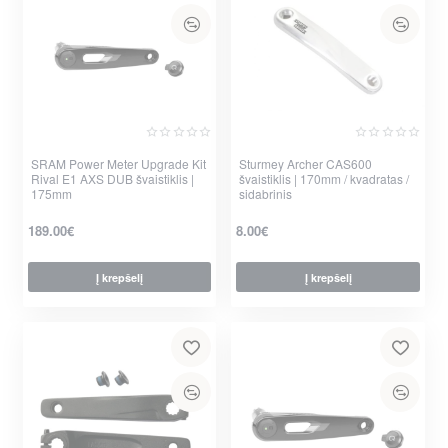
SRAM Power Meter Upgrade Kit
Sturmey Archer CAS600
Rival E1 AXS DUB švaistiklis |
švaistiklis | 170mm / kvadratas /
175mm
sidabrinis
189.00€
8.00€
Į krepšelį
Į krepšelį