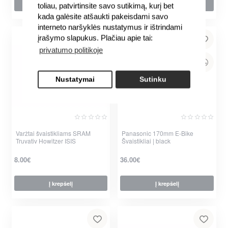
Į krepšelį
Į krepšelį
toliau, patvirtinsite savo sutikimą, kurį bet
kada galėsite atšaukti pakeisdami savo
interneto naršyklės nustatymus ir ištrindami
įrašymo slapukus. Plačiau apie tai:
privatumo politikoje
Nustatymai
Sutinku
Varžtai švaistikliams SRAM
Panasonic 170mm E-Bike
Truvativ Howitzer ISIS
Švaistikliai | black
8.00€
36.00€
Į krepšelį
Į krepšelį