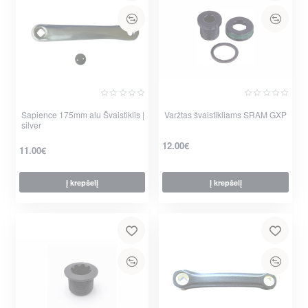
Sapience 175mm alu Švaistiklis |
Varžtas švaistikliams SRAM GXP
silver
12.00€
11.00€
Į krepšelį
Į krepšelį