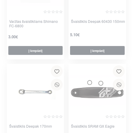
Varžtas švaistikliams Shimano
Švaistiklis Deepak 60430 150mm
FC-6800
5.10€
3.00€
Į krepšelį
Į krepšelį
per 2-3 d.
Švaistiklis Deepak 170mm
Švaistiklis SRAM GX Eagle