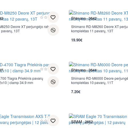
43
Shimano
3642
8250 Deore XT perjungėjo ratukų
Shimano RD-M8260 Deore XT perjun
Nauja
 pavarų, 13T
komplektas 11 pavarų, 13T
19.90€
per 2-3 d.
97
Shimano
3644
00 Tiagra Priekinis pavarų
Shimano RD-M6000 Deore perjungėj
Nauja
 2x10 | clamp 34.9 mm
komplektas 10 pavarų, 11T
7.20€
per 2-3 d.
SRAM
2652