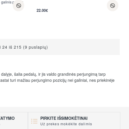
galinis pavarų
22.00€
 24 iš 215 (9 puslapių)
dalyje, šalia pedalų, ir jis valdo grandinės perjungimą tarp
stai turi mažiau perjungimo pozicijų nei galiniai, nes priekinėje
račio dalyje, šalia galinio rato, ir jis valdo grandinės perjungimą
augiau perjungimo pozicijų, nes galinėje dalyje paprastai yra
STATYMO
PIRKITE IŠSIMOKĖTINAI
nėlės yra sujungtos su perjungėjais per troselius (mechaniniai
s
Už prekes mokėkite dalimis
paudžia rankenėlę, perjungėjas juda ir perstumia grandinę ant kitos