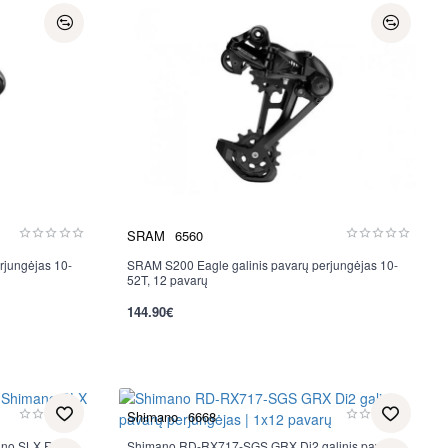
SRAM
6560
rjungėjas 10-
SRAM S200 Eagle galinis pavarų perjungėjas 10-
Nauja
52T, 12 pavarų
144.90€
Shimano
6668
ano SLX RD-
Shimano RD-RX717-SGS GRX Di2 galinis pavarų