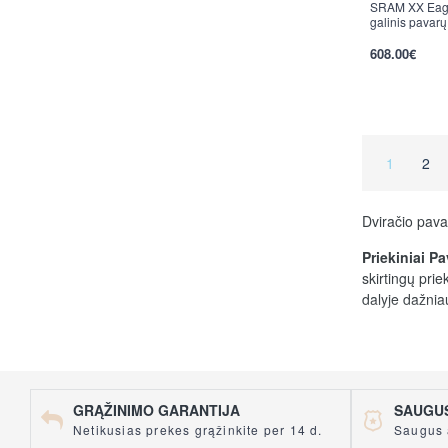
SRAM XX Eagl
galinis pavarų
608.00€
1
2
Dviračio pava
Priekiniai P
skirtingų prie
dalyje dažniau
Galiniai Pav
tarp skirting
daugiau žvaig
GRĄŽINIMO GARANTIJA
SAUGUS
Perjungėjai v
Netikusias prekes grąžinkite per 14 d.
Saugus 
perjungėjai) 