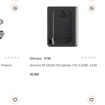
Shimano
6798
Priekinis
Shimano BT-DN320 Di2 baterija 7.6V, 2.32Wh, 0.5Ah
Nauja
42.00€
per 2-3 d.