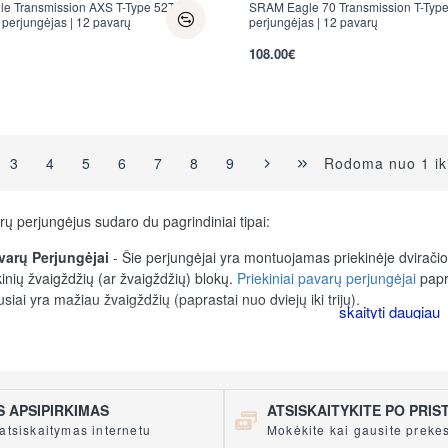
e Transmission AXS T-Type 52T
SRAM Eagle 70 Transmission T-Type 
 perjungėjas | 12 pavarų
perjungėjas | 12 pavarų
108.00€
Rodoma nuo 1 iki
3
4
5
6
7
8
9
rų perjungėjus sudaro du pagrindiniai tipai:
avarų Perjungėjai
- Šie perjungėjai yra montuojamas priekinėje dviračio 
kinių žvaigždžių (ar žvaigždžių) blokų.
Priekiniai pavarų perjungėjai
papra
siai yra mažiau žvaigždžių (paprastai nuo dviejų iki trijų).
arų Perjungėjai
-
Galiniai pavarų perjungėjai
yra montuojami galinėje dvi
ų galinių žvaigždžių (dažnai vadinamų kasete). Galinis perjungėjas turi d
ždžių (nuo 7 iki 12).
 APSIPIRKIMAS
ATSISKAITYKITE PO PRI
aldomi rankenėlėmis, kurios montuojamos ant dviračio vairo. Šios ranke
atsiskaitymas internetu
Mokėkite kai gausite preke
arba laidus (elektroniniai perjungėjai). Kai dviratininkas pasuka arba s