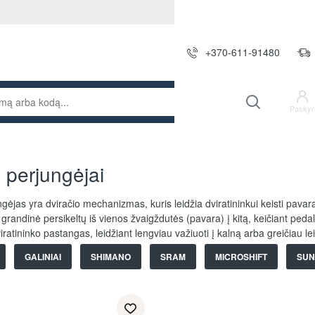
+370-611-91480
Paskyr
 perjungėjai
ėjas yra dviračio mechanizmas, kuris leidžia dviratininkui keisti pavaras
d grandinė persikeltų iš vienos žvaigždutės (pavara) į kitą, keičiant 
iratininko pastangas, leidžiant lengviau važiuoti į kalną arba greičiau le
GALINIAI
SHIMANO
SRAM
MICROSHIFT
SU