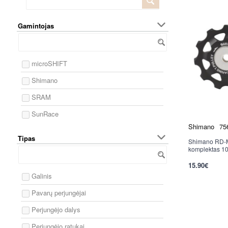
Gamintojas
microSHIFT
Shimano
SRAM
SunRace
Shimano
75
Tipas
Shimano RD-M
Nauja
komplektas 10
15.90€
per 2-3 d.
Galinis
Pavarų perjungėjai
Perjungėjo dalys
Perjungėjo ratukai