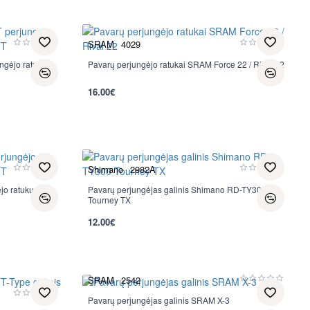
SRAM
4029
gėjo ratukų
Pavarų perjungėjo ratukai SRAM Force 22 / Rival 22
16.00€
Shimano
2982A
o ratukų
Pavarų perjungėjas galinis Shimano RD-TY300
Tourney TX
12.00€
per 2-3 d.
SRAM
2542
Pavarų perjungėjas galinis SRAM X-3