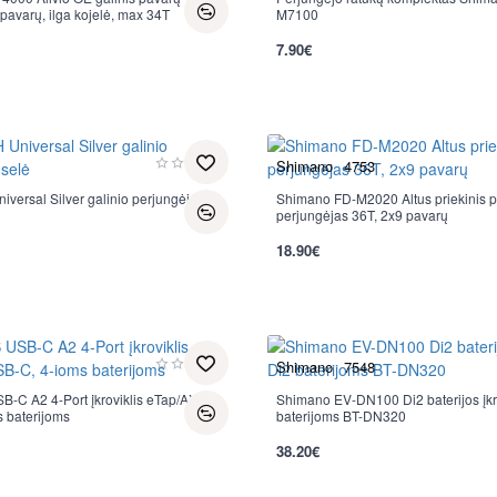
pavarų, ilga kojelė, max 34T
M7100
7.90€
per 2-3 d.
Shimano
4753
ersal Silver galinio perjungėjo
Shimano FD-M2020 Altus priekinis 
Nauja
perjungėjas 36T, 2x9 pavarų
18.90€
per 2-3 d.
Shimano
7548
C A2 4-Port įkroviklis eTap/AXS,
Shimano EV-DN100 Di2 baterijos įkro
Nauja
 baterijoms
baterijoms BT-DN320
38.20€
per 2-3 d.