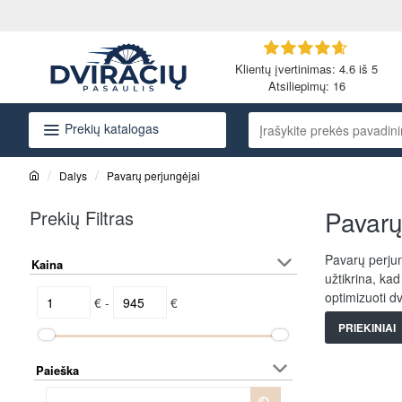
Klientų įvertinimas: 4.6 iš 5
Atsiliepimų:
16
Prekių katalogas
Įrašykite
prekės
pavadinimą
Dalys
Pavarų perjungėjai
arba
h
o
kodą...
Pavarų
Prekių Filtras
m
e
Pavarų perjung
Kaina
užtikrina, ka
optimizuoti dv
€ -
€
PRIEKINIAI
Paieška