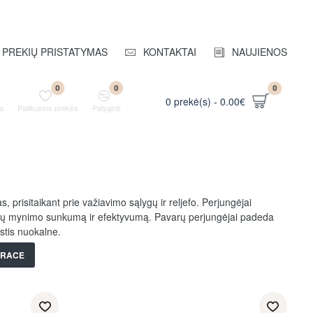
PREKIŲ PRISTATYMAS
KONTAKTAI
NAUJIENOS
0
0
0
0 prekė(s) - 0.00€
a
Patikusios prekės
Palyginti
, prisitaikant prie važiavimo sąlygų ir reljefo. Perjungėjai
pedalų mynimo sunkumą ir efektyvumą. Pavarų perjungėjai padeda
istis nuokalne.
NRACE