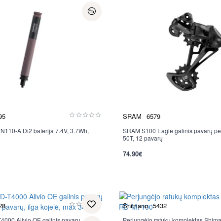
95
SRAM
6579
110-A Di2 baterija 7.4V, 3.7Wh,
SRAM S100 Eagle galinis pavarų pe
Nauja
50T, 12 pavarų
74.90€
28
Shimano
5432
000 Alivio OE galinis pavarų
Perjungėjo ratukų komplektas Shim