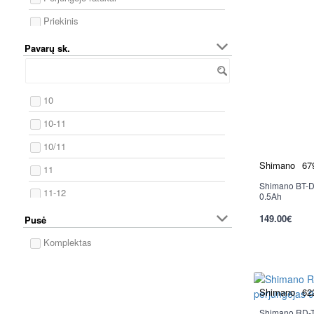
Priekinis
Pavarų sk.
10
10-11
10/11
Shimano
67
11
Shimano BT-DN
Nauja
11-12
0.5Ah
12
149.00€
Pusė
per 2-3 d.
1x10/11
Komplektas
1x11
2x10
Shimano
62
2x11
Shimano RD-T4
Nauja