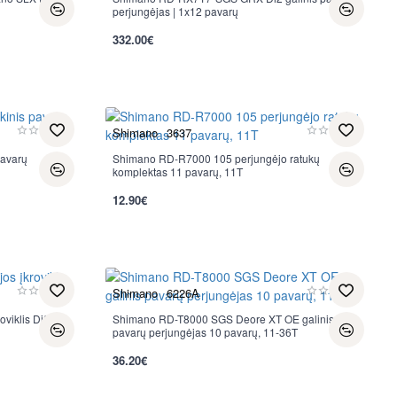
perjungėjas | 1x12 pavarų
332.00€
per 2-3 d.
Shimano
3637
pavarų
Shimano RD-R7000 105 perjungėjo ratukų
Nauja
komplektas 11 pavarų, 11T
12.90€
per 2-3 d.
Shimano
6226A
viklis Di2
Shimano RD-T8000 SGS Deore XT OE galinis
Nauja
pavarų perjungėjas 10 pavarų, 11-36T
36.20€
per 2-3 d.