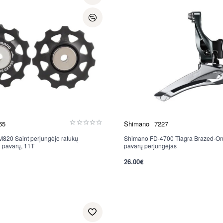
65
Shimano
7227
820 Saint perjungėjo ratukų
Shimano FD-4700 Tiagra Brazed-On 
 pavarų, 11T
pavarų perjungėjas
26.00€
per 2-3 d.