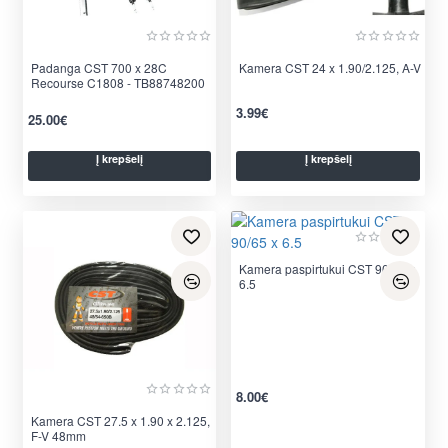
Padanga CST 700 x 28C
Kamera CST 24 x 1.90/2.125, A-V
Recourse C1808 - TB88748200
3.99€
25.00€
Į krepšelį
Į krepšelį
Kamera paspirtukui CST 90/65 x
6.5
8.00€
Kamera CST 27.5 x 1.90 x 2.125,
F-V 48mm