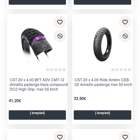
CST 20 x 4.00 BFT ADV CMT-12
Nauja
CST 20 x 4.00 Ride Ambro CEB-
Nauja
dviračio padanga triple compound
02 dviračio padanga max 50 km/h
DC2 High Grip, max 50 km/h
33.90€
41.20€
Į krepšelį
Į krepšelį