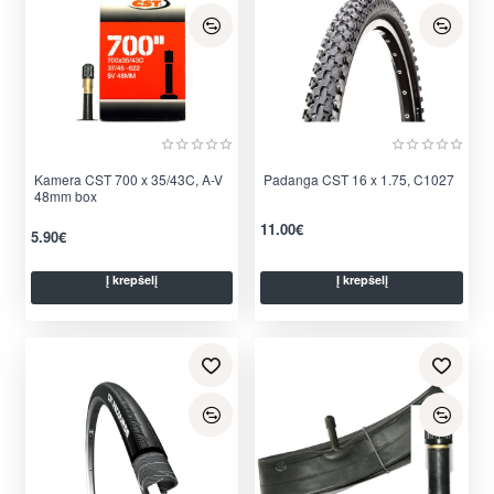
Kamera CST 700 x 35/43C, A-V
Padanga CST 16 x 1.75, C1027
48mm box
11.00€
5.90€
Į krepšelį
Į krepšelį