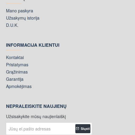
Mano paskyra
Užsakymų istorija
D.U.K.
INFORMACIJA KLIENTUI
Kontaktai
Pristatymas
Grąžinimas
Garantija
Apmokėjimas
NEPRALEISKITE NAUJIENŲ
Užsisakykite mūsų naujienlaiškį
Jūsų
Siųsti
el.pašto