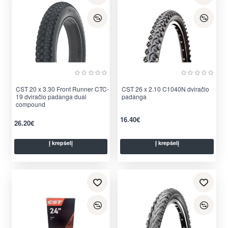
CST 20 x 3.30 Front Runner CTC-
Nauja
CST 26 x 2.10 C1040N dviračio
Nauja
19 dviračio padanga dual
padanga
compound
16.40€
26.20€
Į krepšelį
Į krepšelį