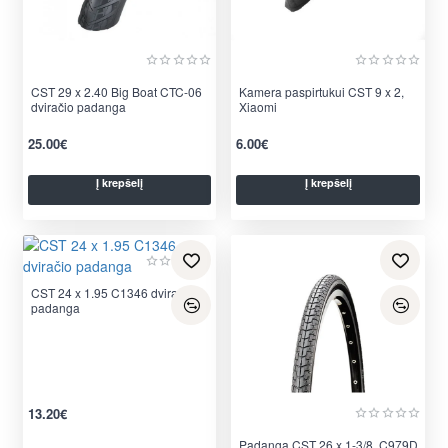
CST 29 x 2.40 Big Boat CTC-06
Kamera paspirtukui CST 9 x 2,
dviračio padanga
Xiaomi
25.00€
6.00€
Į krepšelį
Į krepšelį
CST 24 x 1.95 C1346 dviračio
Nauja
padanga
13.20€
Padanga CST 26 x 1-3/8, C979D