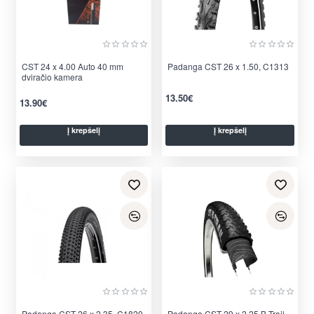
CST 24 x 4.00 Auto 40 mm
Nauja
Padanga CST 26 x 1.50, C1313
dviračio kamera
13.50€
13.90€
Į krepšelį
Į krepšelį
Padanga CST 26 x 2.35, C1820
Padanga CST 29 x 2.25 B-Trail