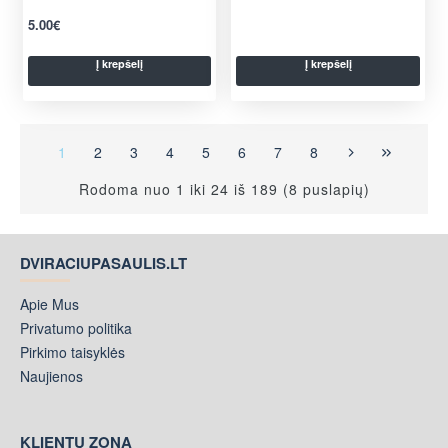
5.00€
Į krepšelį
Į krepšelį
1
2
3
4
5
6
7
8
Rodoma nuo 1 iki 24 iš 189 (8 puslapių)
DVIRACIUPASAULIS.LT
Apie Mus
Privatumo politika
Pirkimo taisyklės
Naujienos
KLIENTŲ ZONA