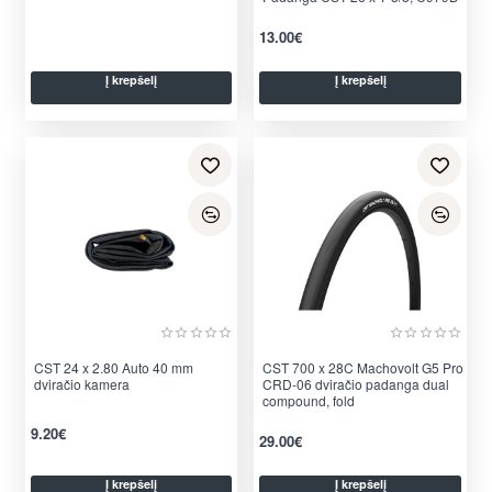
13.00€
Į krepšelį
Į krepšelį
CST 24 x 2.80 Auto 40 mm
Nauja
CST 700 x 28C Machovolt G5 Pro
Nauja
dviračio kamera
CRD-06 dviračio padanga dual
compound, fold
9.20€
29.00€
Į krepšelį
Į krepšelį