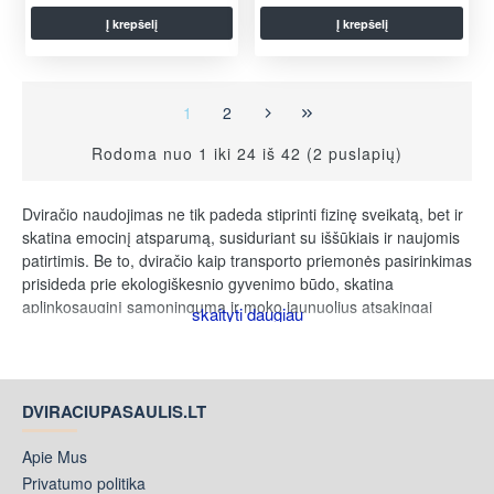
Į krepšelį
Į krepšelį
1
2
Rodoma nuo 1 iki 24 iš 42 (2 puslapių)
Dviračio naudojimas ne tik padeda stiprinti fizinę sveikatą, bet ir
skatina emocinį atsparumą, susiduriant su iššūkiais ir naujomis
patirtimis. Be to, dviračio kaip transporto priemonės pasirinkimas
prisideda prie ekologiškesnio gyvenimo būdo, skatina
aplinkosauginį sąmoningumą ir moko jaunuolius atsakingai
rūpintis savo ir aplinkos gerove.
Ką reikėtų įvertinti renkantis dviratį
paaugliui ?
DVIRACIUPASAULIS.LT
Dydis:
Dviratis turi būti tinkamo dydžio. Tai reiškia, kad
Apie Mus
paauglys turėtų galėti lengvai pasiekti pedalus ir žemę, kai sėdi
Privatumo politika
ant dviračio sėdynės. Dviratis, kuris yra per didelis ar per mažas,