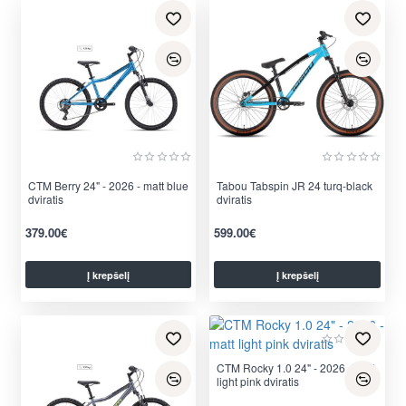
CTM Berry 24" - 2026 - matt blue
Tabou Tabspin JR 24 turq-black
dviratis
dviratis
379.00€
599.00€
Į krepšelį
Į krepšelį
CTM Rocky 1.0 24" - 2026 - matt
light pink dviratis