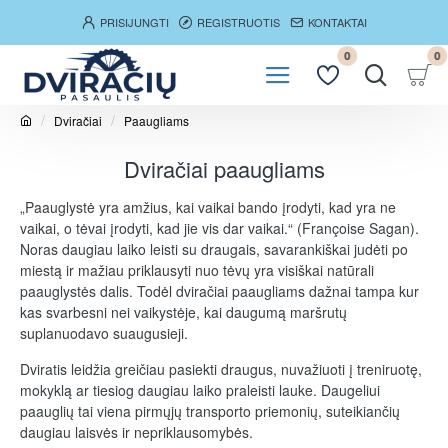
PRISIJUNGTI
REGISTRUOTIS
KONTAKTAI
0
0
Dviračiai
Paaugliams
h
o
Dviračiai paaugliams
m
e
„Paauglystė yra amžius, kai vaikai bando įrodyti, kad yra ne
vaikai, o tėvai įrodyti, kad jie vis dar vaikai.“ (Françoise Sagan).
Noras daugiau laiko leisti su draugais, savarankiškai judėti po
miestą ir mažiau priklausyti nuo tėvų yra visiškai natūrali
paauglystės dalis. Todėl dviračiai paaugliams dažnai tampa kur
kas svarbesni nei vaikystėje, kai daugumą maršrutų
suplanuodavo suaugusieji.
Dviratis leidžia greičiau pasiekti draugus, nuvažiuoti į treniruotę,
mokyklą ar tiesiog daugiau laiko praleisti lauke. Daugeliui
paauglių tai viena pirmųjų transporto priemonių, suteikiančių
daugiau laisvės ir nepriklausomybės.