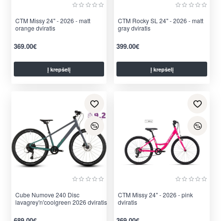
CTM Missy 24" - 2026 - matt
CTM Rocky SL 24" - 2026 - matt
orange dviratis
gray dviratis
369.00€
399.00€
Į krepšelį
Į krepšelį
Cube Numove 240 Disc
CTM Missy 24" - 2026 - pink
lavagrey'n'coolgreen 2026 dviratis
dviratis
689.00€
369.00€