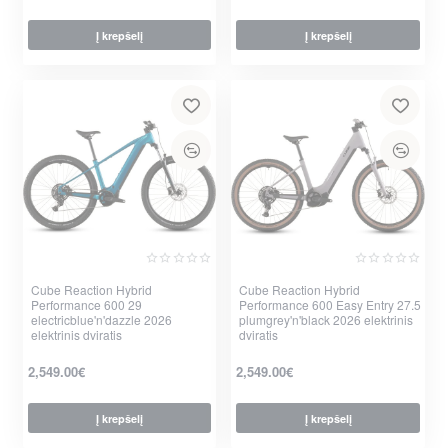
per 2-3 d.
per 2-3 d.
Į krepšelį
Į krepšelį
Cube Reaction Hybrid
Cube Reaction Hybrid
Performance 600 29
Performance 600 Easy Entry 27.5
electricblue'n'dazzle 2026
plumgrey'n'black 2026 elektrinis
elektrinis dviratis
dviratis
2,549.00€
2,549.00€
per 2-3 d.
per 2-3 d.
Į krepšelį
Į krepšelį