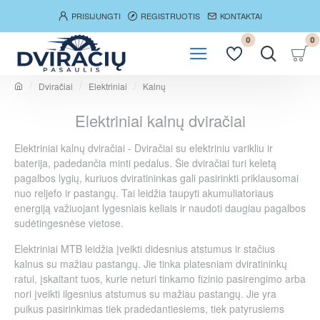
PRISIJUNGTI
REGISTRUOTIS
KONTAKTAI
0
0
Dviračiai
Elektriniai
Kalnų
h
o
Elektriniai kalnų dviračiai
m
e
Elektriniai kalnų dviračiai - Dviračiai su elektriniu varikliu ir
baterija, padedančia minti pedalus. Šie dviračiai turi keletą
pagalbos lygių, kuriuos dviratininkas gali pasirinkti priklausomai
nuo reljefo ir pastangų. Tai leidžia taupyti akumuliatoriaus
energiją važiuojant lygesniais keliais ir naudoti daugiau pagalbos
sudėtingesnėse vietose.
Elektriniai MTB leidžia įveikti didesnius atstumus ir stačius
kalnus su mažiau pastangų. Jie tinka platesniam dviratininkų
ratui, įskaitant tuos, kurie neturi tinkamo fizinio pasirengimo arba
nori įveikti ilgesnius atstumus su mažiau pastangų. Jie yra
puikus pasirinkimas tiek pradedantiesiems, tiek patyrusiems