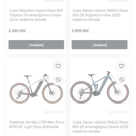
Cube Reaction Hybrid Race 800
Cube Stereo Hybrid ONE22 Race
Trapeze 29 desertgreen'n'prism
800 29 drygreen'n'olive 2025
2025 elektrinis dviratis
elektrinis dviratis
3,499.00€
3,999.00€
Į krepšelį
Į krepšelį
per 2-3 d.
per 2-3 d.
Elektrinis dviratis CTM Wire Pro e-
Cube Stereo Hybrid ONE22 Race
MTB 29" Light Gray Anthracite
800 29 smaragdgrey'n'black 2025
elektrinis dviratis