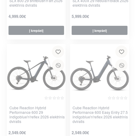
SLX 800 29 shiftblush'n'art 2026
SLX 400X 29 nebula'n'black 2026
elektrinis dviratis
elektrinis dviratis
4,999.00€
5,999.00€
Į krepšelį
Į krepšelį
per 2-3 d.
per 2-3 d.
Cube Reaction Hybrid
Cube Reaction Hybrid
Performance 600 29
Performance 600 Easy Entry 27.5
indigoblue'n'reflex 2026 elektrinis
indigoblue'n'reflex 2026 elektrinis
dviratis
dviratis
2,549.00€
2,549.00€