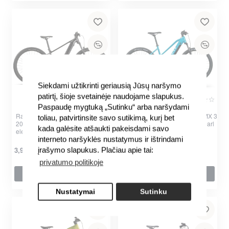
Siekdami užtikrinti geriausią Jūsų naršymo
patirtį, šioje svetainėje naudojame slapukus.
Paspaudę mygtuką „Sutinku“ arba naršydami
Raymon Hardray Ultra 800 29"
Elektrinis dviratis Levit Muan MX 3
toliau, patvirtinsite savo sutikimą, kurį bet
2025 mica-black-chrome
468 e-MTB 27.5" Turquoise Pearl
kada galėsite atšaukti pakeisdami savo
elektrinis dviratis
interneto naršyklės nustatymus ir ištrindami
2,399.00€
įrašymo slapukus. Plačiau apie tai:
3,999.00€
privatumo politikoje
Į krepšelį
Į krepšelį
per 2-3 d.
Nustatymai
Sutinku