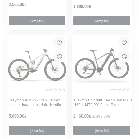
2,565.00€
3,999.00€
Į krepšelį
Į krepšelį
per 2-3 d.
per 2-3 d.
Raymon Airok 29" 2025 silver
Elektrinis dviratis Levit Muan MX 3
stealth-taupe elektrinis dviratis
468 e-MTB 29" Black-Pearl
-10%
5,699.00€
2,160.00€
2,399.00€
Į krepšelį
Į krepšelį
per 2-3 d.