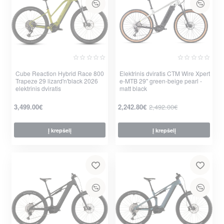
Cube Reaction Hybrid Race 800
Nauja
Elektrinis dviratis CTM Wire Xpert
Trapeze 29 lizard'n'black 2026
e-MTB 29" green-beige pearl -
-10%
elektrinis dviratis
matt black
3,499.00€
2,242.80€
2,492.00€
Į krepšelį
Į krepšelį
per 2-3 d.
per 2-3 d.