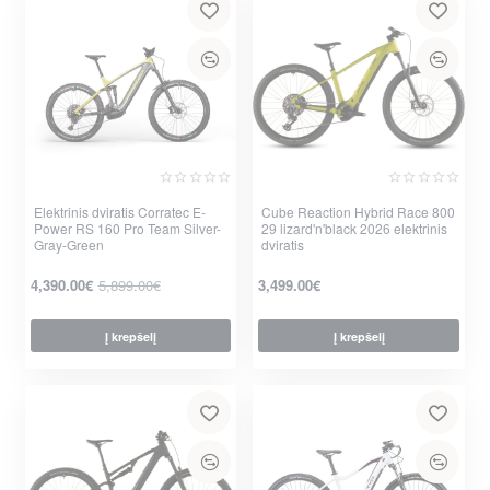
Elektrinis dviratis Corratec E-
Cube Reaction Hybrid Race 800
Nauja
Power RS 160 Pro Team Silver-
29 lizard'n'black 2026 elektrinis
-26%
Gray-Green
dviratis
4,390.00€
5,899.00€
3,499.00€
Į krepšelį
Į krepšelį
per 2-3 d.
per 2-3 d.