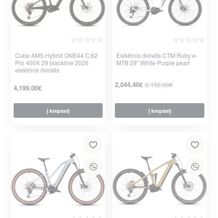
Cube AMS Hybrid ONE44 C:62
Nauja
Elektrinis dviratis CTM Ruby e-
Pro 400X 29 blackline 2026
MTB 29" White-Purple pearl
-5%
elektrinis dviratis
2,044.40€
2,152.00€
4,199.00€
Į krepšelį
Į krepšelį
per 2-3 d.
per 2-3 d.