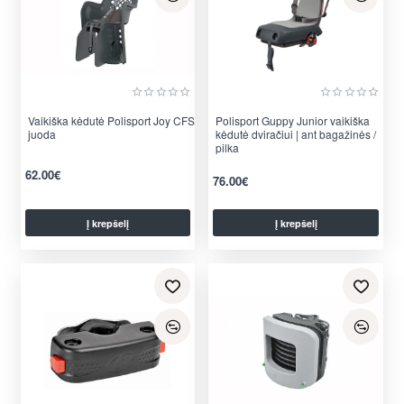
Vaikiška kėdutė Polisport Joy CFS
Polisport Guppy Junior vaikiška
juoda
kėdutė dviračiui | ant bagažinės /
pilka
62.00€
76.00€
Į krepšelį
Į krepšelį
per 2-3 d.
per 2-3 d.