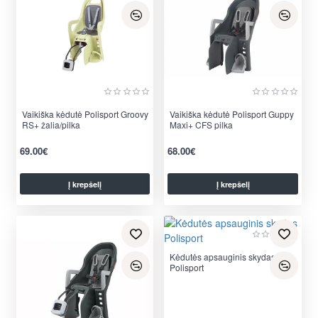
Vaikiška kėdutė Polisport Groovy
Vaikiška kėdutė Polisport Guppy
RS+ žalia/pilka
Maxi+ CFS pilka
69.00€
68.00€
Į krepšelį
Į krepšelį
per 2-3 d.
per 2-3 d.
Kėdutės apsauginis skydas
Polisport