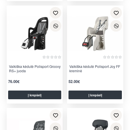
Vaikiška kėdutė Polisport Groovy
Vaikiška kėdutė Polisport Joy FF
RS+ juoda
kreminė
76.00€
52.00€
Į krepšelį
Į krepšelį
per 2-3 d.
per 2-3 d.