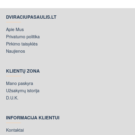
Padidina saugumą – profesionaliai sukonstruotos kėdutės
sumažina nuokalnės riziką, suteikia patikimą tvirtinimą ir
komfortą mažyliui.
DVIRACIUPASAULIS.LT
Skatina judėjimą ir lauko veiklas – dviračiai tampa
prieinamesni, o vaikai įtraukiami į aktyvų gyvenimo būdą
Apie Mus
nuo mažens.
Privatumo politika
Ekonomiška investicija – gera kokybiška kėdutė tarnauja
Pirkimo taisyklės
keletą metų ir gali būti perduodama broliui, seseriai ar
Naujienos
draugams.
Dviračio kėdučių tipai
KLIENTŲ ZONA
Priekinės kėdutės - Montuojamos prie vairo arba stovo –
leidžia vaikui sėdėti arti tėvų, matyti kelią ir suteikia jam
Mano paskyra
tvirtą poziciją. Tinka jaunesniems vaikams, iki ~15 kg.
Užsakymų istorija
Galinės kėdutės - Tvirtinamos aplink galinį rėmą arba
bagažinę. Suteikia vaikui daugiau erdvės ir patogumo –
D.U.K.
tinkamos vyresniems arba didesniems vaikams (iki
~22 kg).
Reguliuojamos ir universalios kėdutės - Šios kėdutės
INFORMACIJA KLIENTUI
pritaikomos įvairiems dviračio modeliams, turi
reguliuojamą atlošą, diržų aukštį ar atramų padėtį – tinka
Kontaktai
ilgesniam naudojimui.