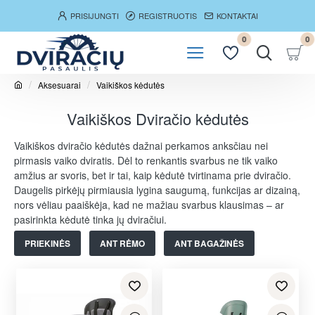
PRISIJUNGTI
REGISTRUOTIS
KONTAKTAI
0
0
Aksesuarai
Vaikiškos kėdutės
h
o
Vaikiškos Dviračio kėdutės
m
e
Vaikiškos dviračio kėdutės dažnai perkamos anksčiau nei
pirmasis vaiko dviratis. Dėl to renkantis svarbus ne tik vaiko
amžius ar svoris, bet ir tai, kaip kėdutė tvirtinama prie dviračio.
Daugelis pirkėjų pirmiausia lygina saugumą, funkcijas ar dizainą,
nors vėliau paaiškėja, kad ne mažiau svarbus klausimas – ar
pasirinkta kėdutė tinka jų dviračiui.
PRIEKINĖS
ANT RĖMO
ANT BAGAŽINĖS