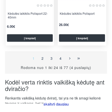
Kėdutės laikiklis Polisport 22-
Kėdutės laikiklis Polisport
40mm
26.00€
6.00€
Į krepšelį
Į krepšelį
per 2-3 d.
per 2-3 d.
1
2
3
4
Rodoma nuo 1 iki 24 iš 77 (4 puslapių)
Kodėl verta rinktis vaikišką kėdutę ant
dviračio?
Renkantis vaikišką kėdutę dviratį, tai yra ne tik smagi kelionė
tėvams ir vaikams, bet ir: