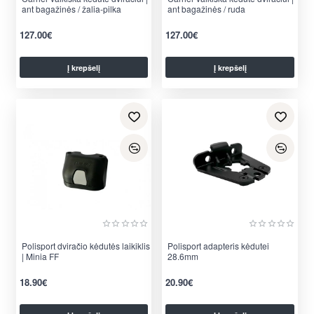
ant bagažinės / žalia-pilka
ant bagažinės / ruda
127.00€
127.00€
Į krepšelį
Į krepšelį
Polisport dviračio kėdutės laikiklis
Polisport adapteris kėdutei
Nauja
| Minia FF
28.6mm
18.90€
20.90€