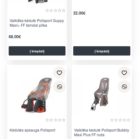
per 2-3 d.
32.00€
Vaikiška kėdutė Polisport Guppy
Maxi+ FF tamsiai pilka
68.00€
Į krepšelį
Į krepšelį
per 2-3 d.
Kėdutės apsauga Polisport
Vaikiška kėdutė Polisport Bubbly
Maxi Plus FF ruda