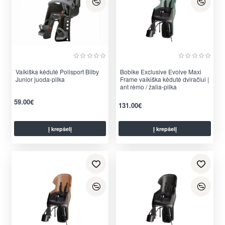
Vaikiška kėdutė Polisport Bilby
Bobike Exclusive Evolve Maxi
Junior juoda-pilka
Frame vaikiška kėdutė dviračiui |
ant rėmo / žalia-pilka
59.00€
131.00€
Į krepšelį
Į krepšelį
per 2-3 d.