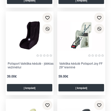
Į krepšelį
Į krepšelį
per 2-3 d.
per 2-3 d.
Polisport Vaikiška kėdutė - įdėklas
Nauja
Vaikiška kėdutė Polisport Joy FF
vežimėliui
29" kreminė
39.00€
59.00€
Į krepšelį
Į krepšelį
per 2-3 d.
per 2-3 d.