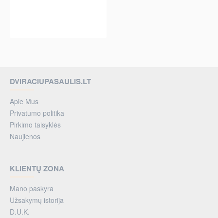
per 2-3 d.
DVIRACIUPASAULIS.LT
Apie Mus
Privatumo politika
Pirkimo taisyklės
Naujienos
KLIENTŲ ZONA
Mano paskyra
Užsakymų istorija
D.U.K.