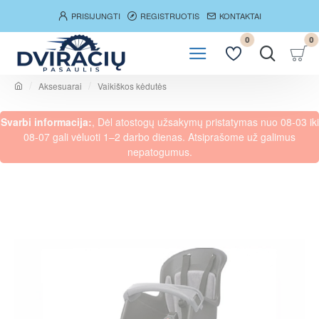
PRISIJUNGTI
REGISTRUOTIS
KONTAKTAI
0
0
Aksesuarai
Vaikiškos kėdutės
h
o
Svarbi informacija:
, Dėl atostogų užsakymų pristatymas nuo 08-03 iki
m
e
08-07 gali vėluoti 1–2 darbo dienas. Atsiprašome už galimus
nepatogumus.