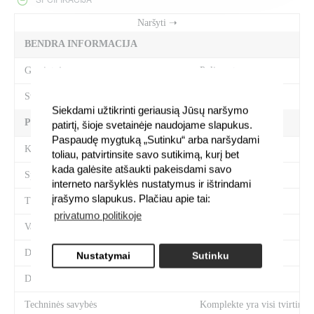
BENDRA INFORMACIJA
Gamintojas
Polisport
Svoris
2.25 kg
Siekdami užtikrinti geriausią Jūsų naršymo
PREKĖS SAVYBĖS
patirtį, šioje svetainėje naudojame slapukus.
Paspaudę mygtuką „Sutinku“ arba naršydami
Kategorija
Vaikiškos kėdutės
toliau, patvirtinsite savo sutikimą, kurį bet
kada galėsite atšaukti pakeisdami savo
Spalva
Pilka
interneto naršyklės nustatymus ir ištrindami
įrašymo slapukus. Plačiau apie tai:
Tvirtinimas
Prie vairo
privatumo politikoje
Vaiko svoris
9-15kg
Dviračio ratų dydis
26" - 28"
Nustatymai
Sutinku
Dviračio rėmo diametras
28mm - 40mm
Techninės savybės
Komplekte yra visi tvirtinim