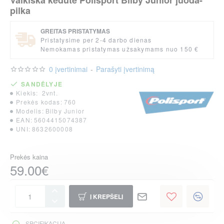
Vaikiška kėdutė Polisport Bilby Junior juoda-
pilka
GREITAS PRISTATYMAS
Pristatysime per 2-4 darbo dienas
Nemokamas pristatymas užsakymams nuo 150 €
0 įvertinimai
-
Parašyti įvertinimą
SANDĖLYJE
Kiekis:
2vnt.
Prekės kodas:
760
Modelis:
Bilby Junior
EAN:
5604415074387
UNI:
8632600008
Prekės kaina
59.00€
Į KREPŠELĮ
SPCIFIKACIJA