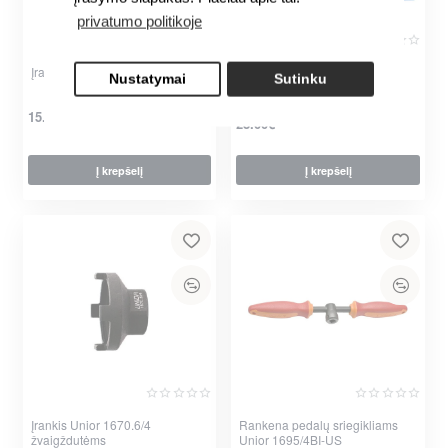
privatumo politikoje
Įrankis Unior 1682/4 šakėms
Dėklas smulkmenoms Unior
Nustatymai
Sutinku
VL990ND2
15.00€
28.00€
Į krepšelį
Į krepšelį
Įrankis Unior 1670.6/4
Rankena pedalų sriegikliams
žvaigždutėms
Unior 1695/4BI-US