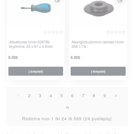
Atsuktuvas Unior 626TBI
Atsarginis pjovimo ratukas Unior
kryžminis, 25 x 87 x 4.5mm
358.1/7A
6.00€
6.00€
Į krepšelį
Į krepšelį
1
2
3
4
5
6
7
8
9
Rodoma nuo 1 iki 24 iš 569 (24 puslapių)