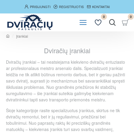
PRISIJUNGTI
REGISTRUOTIS
KONTAKTAI
0
0
Įrankiai
h
o
Dviračių įrankiai
m
e
Dviračių įrankiai – tai neatsiejama kiekvieno dviračių entuziasto
ar profesionalaus meistro arsenalo dalis. Specializuoti įrankiai
leidžia ne tik atlikti būtinus remonto darbus, bet ir geriau pažinti
savo dviratį, suprasti jo mechanizmus bei savarankiškai spręsti
iškilusias problemas. Nuo grandinės priežiūros iki stabdžių
sureguliavimo – šie įrankiai suteikia galimybę kiekvienam
dviratininkui tapti savo transporto priemonės meistru.
Šioje kategorijoje rasite specializuotus įrankius, skirtus ne tik
dviračių remontui, bet ir jų reguliavimui, priežiūrai bei
tobulinimui. Nuo paprastų raktų iki preciziškų grandinės
matuoklių – kiekvienas įrankis turi savo svarbų vaidmenį,