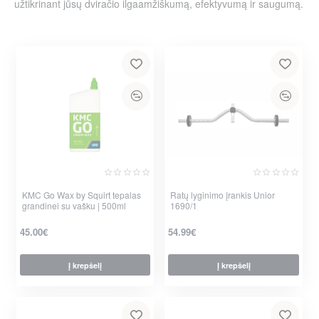
užtikrinant jūsų dviračio ilgaamžiškumą, efektyvumą ir saugumą.
KMC Go Wax by Squirt tepalas
Ratų lyginimo įrankis Unior
grandinei su vašku | 500ml
1690/1
45.00€
54.99€
Į krepšelį
Į krepšelį