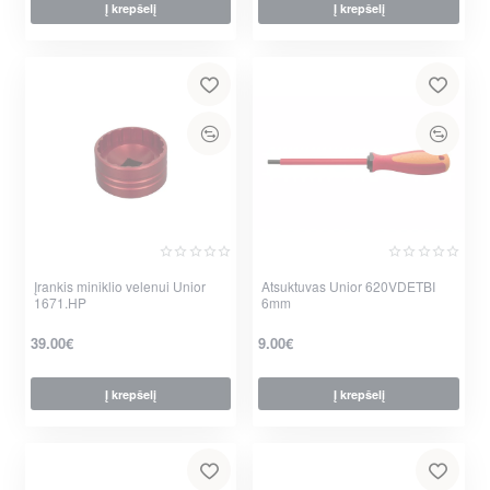
Į krepšelį
Į krepšelį
Įrankis miniklio velenui Unior
Atsuktuvas Unior 620VDETBI
1671.HP
6mm
39.00€
9.00€
Į krepšelį
Į krepšelį