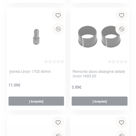
Įrankis Unior 1702 40mm
Remonto stovo atsarginė detalė
Unior 1693.20
11.00€
3.99€
Į krepšelį
Į krepšelį