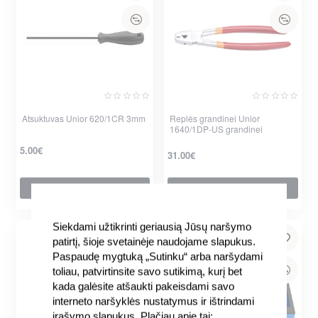
Atsuktuvas Unior 620/1CR 3mm
Replės grandinei Unior
1640/1DP-US grandinei
5.00€
31.00€
Į krepšelį
Į krepšelį
Siekdami užtikrinti geriausią Jūsų naršymo
patirtį, šioje svetainėje naudojame slapukus.
Paspaudę mygtuką „Sutinku“ arba naršydami
toliau, patvirtinsite savo sutikimą, kurį bet
kada galėsite atšaukti pakeisdami savo
interneto naršyklės nustatymus ir ištrindami
įrašymo slapukus. Plačiau apie tai: