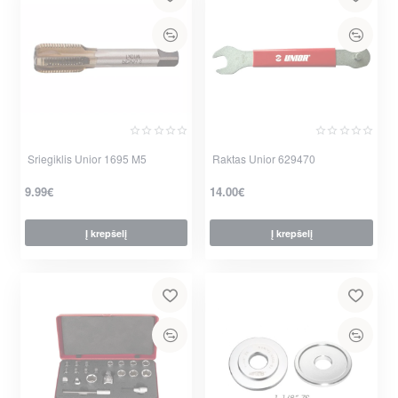
Sriegiklis Unior 1695 M5
Raktas Unior 629470
9.99€
14.00€
Į krepšelį
Į krepšelį