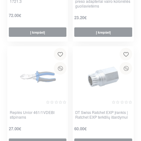
1721.3
preso adapteriai vairo kolonėlės
guoliavietėms
72.00€
23.20€
Į krepšelį
Į krepšelį
Replės Unior 461/1VDEBI
DT Swiss Ratchet EXP Įrankis |
stipinams
Ratchet EXP terkšlių išardymui
27.00€
60.00€