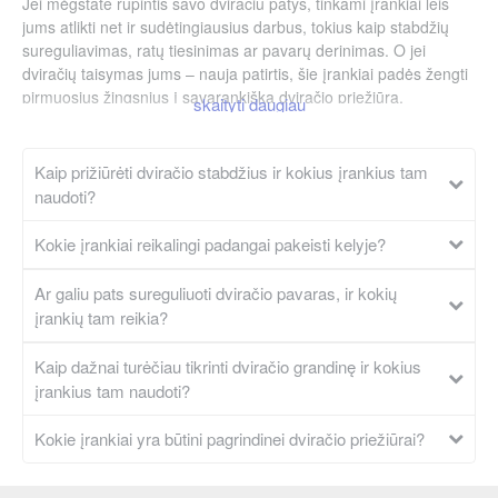
Jei mėgstate rūpintis savo dviračiu patys, tinkami įrankiai leis
jums atlikti net ir sudėtingiausius darbus, tokius kaip stabdžių
sureguliavimas, ratų tiesinimas ar pavarų derinimas. O jei
dviračių taisymas jums – nauja patirtis, šie įrankiai padės žengti
pirmuosius žingsnius į savarankišką dviračio priežiūrą,
sutaupant laiko ir išlaidų profesionaliam servisui.
Pagrindinės dviračių įrankių
Kaip prižiūrėti dviračio stabdžius ir kokius įrankius tam
kategorijos:
naudoti?
Grandinės priežiūros įrankiai
: skirti grandinės
Kokie įrankiai reikalingi padangai pakeisti kelyje?
nuėmimui, valymui ir nusidėvėjimo tikrinimui, padedantys
palaikyti sklandų pavarų perjungimą.
Ar galiu pats sureguliuoti dviračio pavaras, ir kokių
Ratų remonto įrankiai
: Montavimo mentelės, lopetėlės ir
įrankių tam reikia?
kiti įrankiai, skirti padangų keitimui bei remontui, ratų
tiesinimui ir stipinų įtempimo reguliavimui, užtikrinantys
Kaip dažnai turėčiau tikrinti dviračio grandinę ir kokius
greitą problemų sprendimą kelyje.
įrankius tam naudoti?
Stabdžių priežiūros įrankiai
: Specializuoti įrankiai, skirti
Kokie įrankiai yra būtini pagrindinei dviračio priežiūrai?
stabdžių sistemų reguliavimui ir priežiūrai, padedantys
užtikrinti saugų stabdymą.