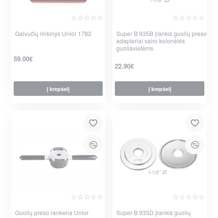
Galvučių rinkinys Unior 1782
Super B 935B įrankis guolių preso
adapteriai vairo kolonėlės
guoliavietėms
59.00€
22.90€
Į krepšelį
Į krepšelį
Guolių preso rankena Unior
Super B 935D įrankis guolių