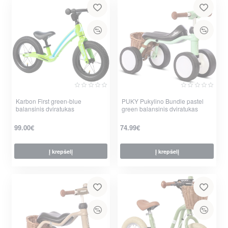
Karbon First green-blue
PUKY Pukylino Bundle pastel
balansinis dviratukas
green balansinis dviratukas
99.00€
74.99€
Į krepšelį
Į krepšelį