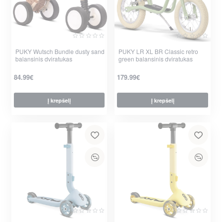
PUKY Wutsch Bundle dusty sand
PUKY LR XL BR Classic retro
balansinis dviratukas
green balansinis dviratukas
84.99€
179.99€
Į krepšelį
Į krepšelį