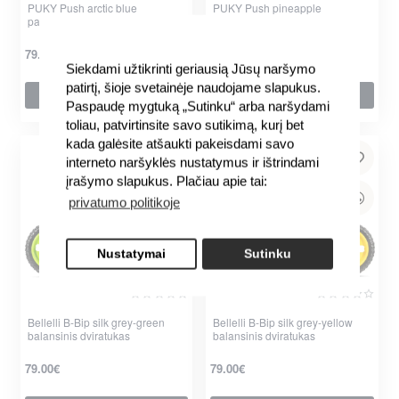
PUKY Push arctic blue
PUKY Push pineapple
paspirtukas
paspirtukas
79.99€
79.99€
Siekdami užtikrinti geriausią Jūsų naršymo
patirtį, šioje svetainėje naudojame slapukus.
Į krepšelį
Į krepšelį
Paspaudę mygtuką „Sutinku“ arba naršydami
toliau, patvirtinsite savo sutikimą, kurį bet
kada galėsite atšaukti pakeisdami savo
interneto naršyklės nustatymus ir ištrindami
įrašymo slapukus. Plačiau apie tai:
privatumo politikoje
Nustatymai
Sutinku
Bellelli B-Bip silk grey-green
Bellelli B-Bip silk grey-yellow
balansinis dviratukas
balansinis dviratukas
79.00€
79.00€