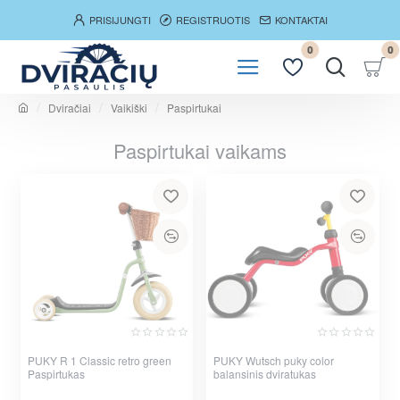
PRISIJUNGTI
REGISTRUOTIS
KONTAKTAI
0
0
Dviračiai
Vaikiški
Paspirtukai
h
o
Paspirtukai vaikams
m
e
PUKY R 1 Classic retro green
PUKY Wutsch puky color
Paspirtukas
balansinis dviratukas