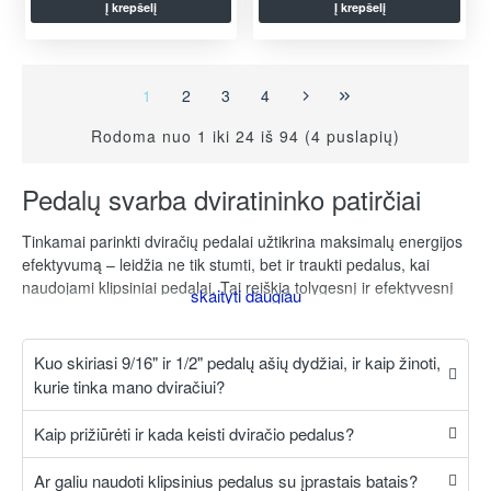
Į krepšelį
Į krepšelį
1
2
3
4
Rodoma nuo 1 iki 24 iš 94 (4 puslapių)
Pedalų svarba dviratininko patirčiai
Tinkamai parinkti dviračių pedalai užtikrina maksimalų energijos
efektyvumą – leidžia ne tik stumti, bet ir traukti pedalus, kai
naudojami klipsiniai pedalai. Tai reiškia tolygesnį ir efektyvesnį
minimą, mažesnį nuovargį ilgų distancijų metu ir geresnę
kontrolę važiuojant sudėtingomis trasomis ar esant šlapioms oro
sąlygoms. Dar vienas svarbus aspektas – saugumas. Aukštos
Kuo skiriasi 9/16" ir 1/2" pedalų ašių dydžiai, ir kaip žinoti,
kokybės pedalai su neslystančiu paviršiumi, integruotais
kurie tinka mano dviračiui?
atšvaitais ar tvirtu tvirtinimu prie batų sumažina riziką nukristi ar
prarasti kontrolę kritinėse situacijose.
Kaip prižiūrėti ir kada keisti dviračio pedalus?
Pedalų tipai ir jų ypatybės: ką svarbu žinoti
Ar galiu naudoti klipsinius pedalus su įprastais batais?
renkantis?