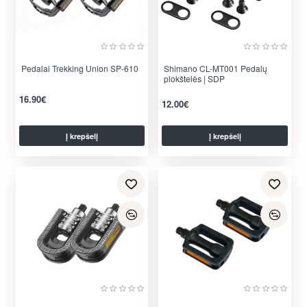
Pedalai Trekking Union SP-610
Shimano CL-MT001 Pedalų
plokštelės | SDP
16.90€
12.00€
Į krepšelį
Į krepšelį