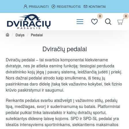
PRISIJUNGTI
REGISTRUOTIS
KONTAKTAI
0
0
Dalys
Pedalai
h
o
Dviračių pedalai
m
e
Dviračių pedalai – tai svarbūs komponentai kiekviename
dviratyje, nes jie atlieka esminę funkciją: tiesiogiai perduoda
dviratininko kojų jėgą į pavarų sistemą, leidžiančią judėti į priekį.
Nors dažnai pedalai atrodo kaip smulkmena, iš tiesų jų
pasirinkimas daro didelę įtaką tiek važiavimo kokybei, tiek fizinio
krūvio paskirstymui ir saugumui.
Renkantis pedalus svarbu atsižvelgti į važiavimo stilių, pedalų
tipą, medžiagas, svorį ir suderinamumą su batais. Platforminiai
pedalai puikiai tinka laisvalaikio ir kalnų dviračių sportui,
suteikiantys didesnę laisvę kojoms. SPD ir SPD-SL pedalai yra
idealūs intensyviems sportininkams, siekiantiems maksimalios