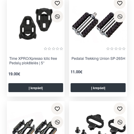
Time XPRO/Xpresso Iclic free
Pedalai Trekking Union SP-265H
Pedalų plokštelės | 5°
11.00€
19.00€
Į krepšelį
Į krepšelį