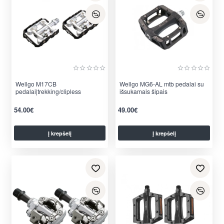
Wellgo M17CB
Wellgo MG6-AL mtb pedalai su
pedalai|trekking/clipless
išsukamais šipais
54.00€
49.00€
Į krepšelį
Į krepšelį