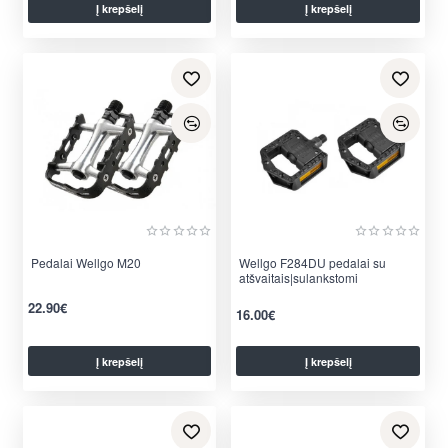
Į krepšelį
Į krepšelį
Pedalai Wellgo M20
Wellgo F284DU pedalai su
atšvaitais|sulankstomi
22.90€
16.00€
Į krepšelį
Į krepšelį