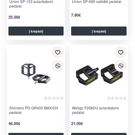
Union SP-153 sulankstomi
Union SP-690 vaikiški pedalai
pedalai
7.80€
25.00€
Į krepšelį
Į krepšelį
Shimano PD-GR400 BMX/DH
Wellgo F268DU sulankstomi
pedalai
pedalai
46.00€
21.00€