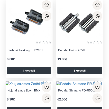
Pedalai Trekking HLP2001
Pedalai Union 265H
6.00€
13.00€
Į krepšelį
Į krepšelį
Kojų atramos Zoom BMX
Pedalai Shimano PD-R550L
8.90€
62.00€