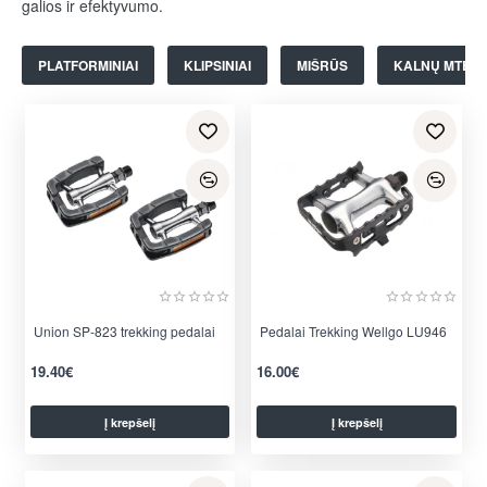
galios ir efektyvumo.
PLATFORMINIAI
KLIPSINIAI
MIŠRŪS
KALNŲ MTB
Union SP-823 trekking pedalai
Pedalai Trekking Wellgo LU946
19.40€
16.00€
Į krepšelį
Į krepšelį