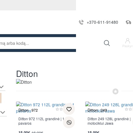
+370-611-91480
Paskyr
Ditton
Ditton
972
Ditton
249
Ditton 972 112L grandinė | 1
Ditton 249 128L grandinė |
pavaros
motociklui Jawa
-6%
15.00€
16.00€
15.00€