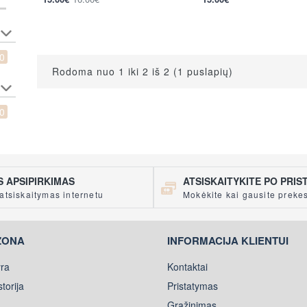
0
Rodoma nuo 1 iki 2 iš 2 (1 puslapių)
0
 APSIPIRKIMAS
ATSISKAITYKITE PO PRI
atsiskaitymas internetu
Mokėkite kai gausite preke
ZONA
INFORMACIJA KLIENTUI
ra
Kontaktai
torija
Pristatymas
Grąžinimas