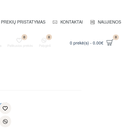
PREKIŲ PRISTATYMAS
KONTAKTAI
NAUJIENOS
0
0
0
0 prekė(s) - 0.00€
a
Patikusios prekės
Palyginti