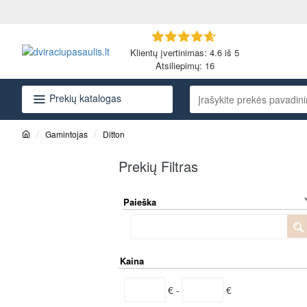
Klientų įvertinimas: 4.6 iš 5
Atsiliepimų:
16
Prekių katalogas
Įrašykite
prekės
pavadinimą
Gamintojas
Ditton
arba
h
o
kodą...
Prekių Filtras
m
e
Paieška
Kaina
€ -
€