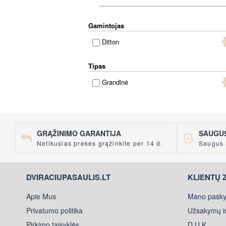
Gamintojas
Ditton
Tipas
Grandinė
GRĄŽINIMO GARANTIJA
SAUGUS
Netikusias prekes grąžinkite per 14 d.
Saugus 
DVIRACIUPASAULIS.LT
KLIENTŲ 
Apie Mus
Mano pasky
Privatumo politika
Užsakymų is
Pirkimo taisyklės
D.U.K.