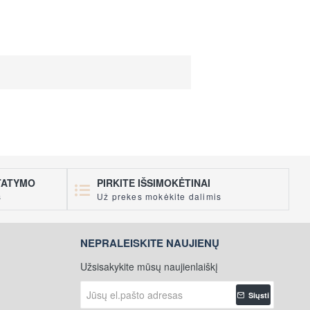
STATYMO
PIRKITE IŠSIMOKĖTINAI
s
Už prekes mokėkite dalimis
NEPRALEISKITE NAUJIENŲ
Užsisakykite mūsų naujienlaiškį
Jūsų
Siųsti
el.pašto