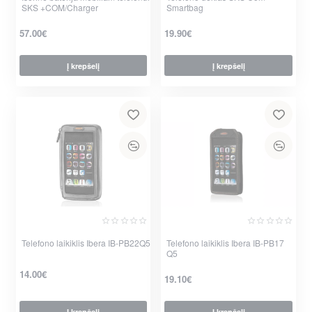
SKS +COM/Charger
Smartbag
57.00€
19.90€
Į krepšelį
Į krepšelį
per 2-3 d.
per 2-3 d.
Telefono laikiklis Ibera IB-PB22Q5
Telefono laikiklis Ibera IB-PB17
Q5
14.00€
19.10€
Į krepšelį
Į krepšelį