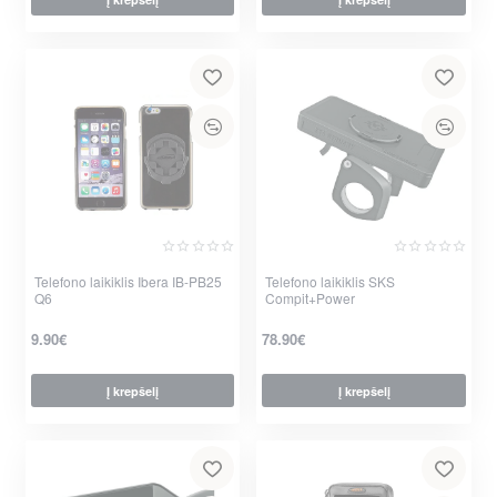
Telefono laikiklis Ibera IB-PB25
Telefono laikiklis SKS
Q6
Compit+Power
9.90€
78.90€
Į krepšelį
Į krepšelį
per 2-3 d.