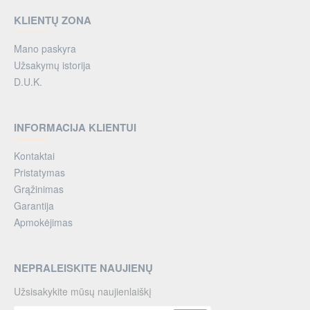
važinėja esant įvairioms oro sąlygoms. Laikikliai turi
vandeniui atsparius dėklus arba specialias uždangas,
KLIENTŲ ZONA
apsaugančias telefoną nuo lietaus ir purvo.
Universalūs: Tinka įvairių dydžių telefonams. Gali būti
Mano paskyra
pritaikyti tiek vertikaliam, tiek horizontaliam naudojimui.
Užsakymų istorija
Dažnai turi papildomų funkcijų, kaip galimybę sukti
D.U.K.
telefoną 360 laipsnių kampu.
Populiarūs modeliai ir gamintojai:
INFORMACIJA KLIENTUI
SKS Germany: Šie laikikliai yra populiarūs dėl savo
patikimumo ir lengvo montavimo. Jie dažnai turi
Kontaktai
papildomas apsaugos priemones, kaip minkštos putos,
Pristatymas
apsaugančios telefoną nuo įbrėžimų.
Grąžinimas
Ibera: siūlo įvairius telefonų laikiklius dviračiams, kurie yra
Garantija
pritaikyti tiek lauko, tiek vidaus dviračių sportui. Šie
Apmokėjimas
laikikliai pasižymi funkcionalumu ir patogumu, leidžia
dviratininkams saugiai naudotis savo telefonais
važiuojant.
NEPRALEISKITE NAUJIENŲ
Quad Lock: Šis gamintojas siūlo aukštos kokybės
laikiklius, kurie yra labai patvarūs ir turi galimybę įkrauti
Užsisakykite mūsų naujienlaiškį
telefoną važiuojant. Jie taip pat turi specialius dėklus,