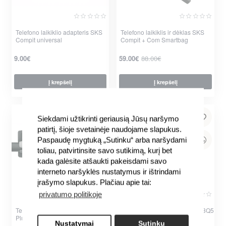
Telefono laikiklio adapteris SKS
Telefono laikiklis ir dėklas SKS
Compit universal
Compit + Com Smartbag
-33%
9.00€
59.00€
88.00€
Į krepšelį
Į krepšelį
per 2-3 d.
per 2-3 d.
Siekdami užtikrinti geriausią Jūsų naršymo
patirtį, šioje svetainėje naudojame slapukus.
Paspaudę mygtuką „Sutinku“ arba naršydami
toliau, patvirtinsite savo sutikimą, kurį bet
kada galėsite atšaukti pakeisdami savo
interneto naršyklės nustatymus ir ištrindami
įrašymo slapukus. Plačiau apie tai:
privatumo politikoje
Telefono laikiklis SKS Smartboy
Telefono laikiklis Ibera IB-PB23Q5
Plus
Nustatymai
Sutinku