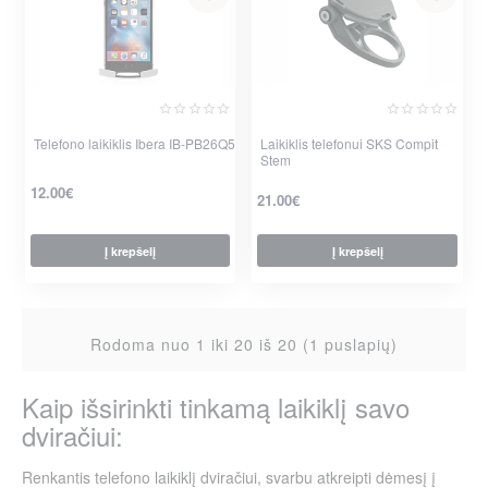
Telefono laikiklis Ibera IB-PB26Q5
Laikiklis telefonui SKS Compit
Stem
12.00€
21.00€
Į krepšelį
Į krepšelį
per 2-3 d.
Rodoma nuo 1 iki 20 iš 20 (1 puslapių)
Kaip išsirinkti tinkamą laikiklį savo
dviračiui:
Renkantis telefono laikiklį dviračiui, svarbu atkreipti dėmesį į