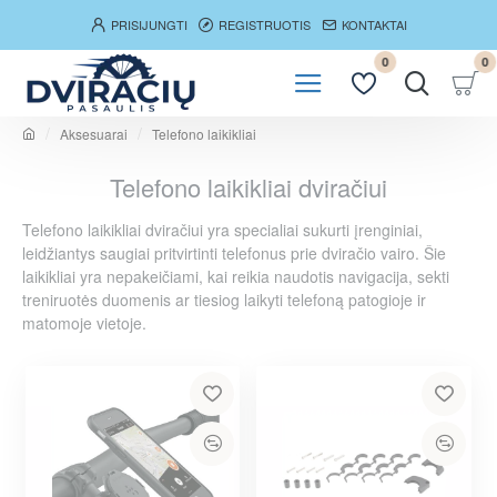
PRISIJUNGTI
REGISTRUOTIS
KONTAKTAI
0
0
Aksesuarai
Telefono laikikliai
h
o
Telefono laikikliai dviračiui
m
e
Telefono laikikliai dviračiui yra specialiai sukurti įrenginiai,
leidžiantys saugiai pritvirtinti telefonus prie dviračio vairo. Šie
laikikliai yra nepakeičiami, kai reikia naudotis navigacija, sekti
treniruotės duomenis ar tiesiog laikyti telefoną patogioje ir
matomoje vietoje.