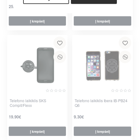
12.00€
25.90€
Į krepšelį
Į krepšelį
per 2-3 d.
Telefono laikiklis SKS
Telefono laikiklis Ibera IB-PB24
Compit/Flexx
Q6
19.90€
9.30€
Į krepšelį
Į krepšelį
per 2-3 d.