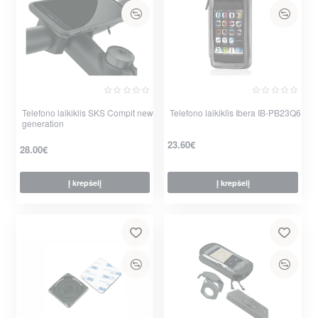
Telefono laikiklis SKS Compit new
Telefono laikiklis Ibera IB-PB23Q6
generation
23.60€
28.00€
Į krepšelį
Į krepšelį
per 2-3 d.