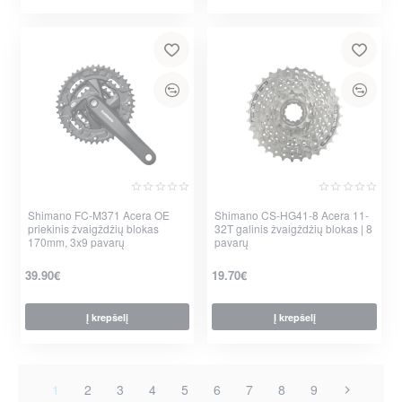
Shimano FC-M371 Acera OE
Nauja
Shimano CS-HG41-8 Acera 11-
priekinis žvaigždžių blokas
32T galinis žvaigždžių blokas | 8
170mm, 3x9 pavarų
pavarų
39.90€
19.70€
Į krepšelį
Į krepšelį
per 2-3 d.
per 2-3 d.
1
2
3
4
5
6
7
8
9