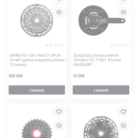
SRAM XG-1391 Red E1 XPLR
Žvaigždžių blokas priekinis
10-46T galinis žvaigždžių blokas |
Shimano FC-TY301 Tourney
12 pavarų
48x38x28T
529.00€
15.00€
Į krepšelį
Į krepšelį
per 2-3 d.