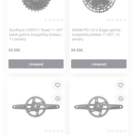
SunRace CSRX11 Road 11-34T
SRAM PG-1210 Eagle galinis
Nauja
black galinis žvaigždžių blokas |
žvaigždžių blokas 11-50T, 12
11 pavarų
pavarų
54.00€
94.00€
Į krepšelį
Į krepšelį
per 2-3 d.