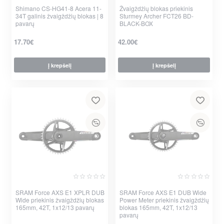
Shimano CS-HG41-8 Acera 11-
Žvaigždžių blokas priekinis
34T galinis žvaigždžių blokas | 8
Sturmey Archer FCT26 BD-
pavarų
BLACK-BOX
17.70€
42.00€
Į krepšelį
Į krepšelį
per 2-3 d.
SRAM Force AXS E1 XPLR DUB
Nauja
SRAM Force AXS E1 DUB Wide
Nauja
Wide priekinis žvaigždžių blokas
Power Meter priekinis žvaigždžių
165mm, 42T, 1x12/13 pavarų
blokas 165mm, 42T, 1x12/13
pavarų