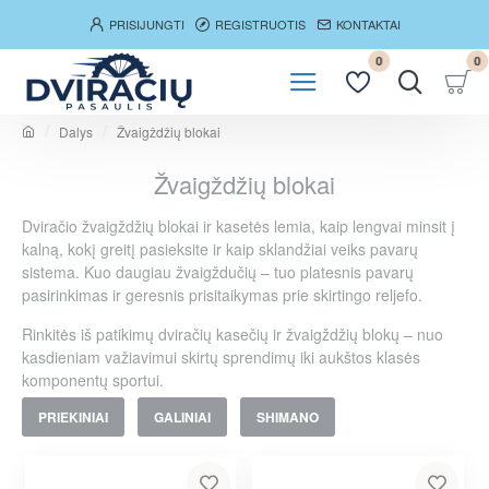
PRISIJUNGTI
REGISTRUOTIS
KONTAKTAI
0
0
Dalys
Žvaigždžių blokai
h
o
Žvaigždžių blokai
m
e
Dviračio žvaigždžių blokai ir kasetės lemia, kaip lengvai minsit į
kalną, kokį greitį pasieksite ir kaip sklandžiai veiks pavarų
sistema. Kuo daugiau žvaigždučių – tuo platesnis pavarų
pasirinkimas ir geresnis prisitaikymas prie skirtingo reljefo.
Rinkitės iš patikimų dviračių kasečių ir žvaigždžių blokų – nuo
kasdieniam važiavimui skirtų sprendimų iki aukštos klasės
komponentų sportui.
PRIEKINIAI
GALINIAI
SHIMANO