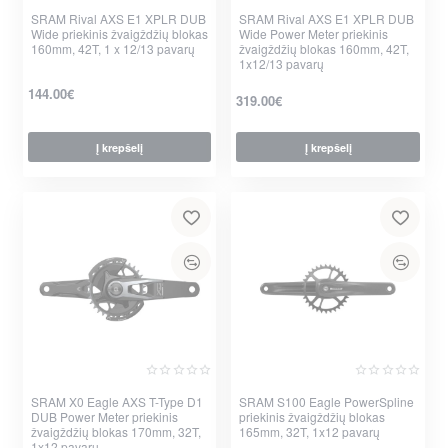
SRAM Rival AXS E1 XPLR DUB
Nauja
SRAM Rival AXS E1 XPLR DUB
Nauja
Wide priekinis žvaigždžių blokas
Wide Power Meter priekinis
160mm, 42T, 1 x 12/13 pavarų
žvaigždžių blokas 160mm, 42T,
1x12/13 pavarų
144.00€
319.00€
Į krepšelį
Į krepšelį
SRAM X0 Eagle AXS T-Type D1
Nauja
SRAM S100 Eagle PowerSpline
Nauja
DUB Power Meter priekinis
priekinis žvaigždžių blokas
žvaigždžių blokas 170mm, 32T,
165mm, 32T, 1x12 pavarų
1x12 pavarų