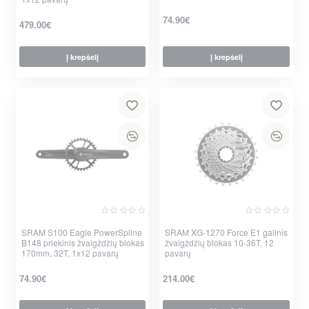
74.90€
479.00€
Į krepšelį
Į krepšelį
SRAM S100 Eagle PowerSpline
Nauja
SRAM XG-1270 Force E1 galinis
Nauja
B148 priekinis žvaigždžių blokas
žvaigždžių blokas 10-36T, 12
170mm, 32T, 1x12 pavarų
pavarų
74.90€
214.00€