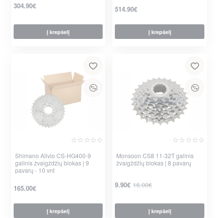
304.90€
514.90€
Į krepšelį
Į krepšelį
Shimano Alivio CS-HG400-9
Monsoon CS8 11-32T galinis
galinis žvaigždžių blokas | 9
žvaigždžių blokas | 8 pavarų
-38%
pavarų - 10 vnt
9.90€
16.00€
165.00€
Į krepšelį
Į krepšelį
per 2-3 d.