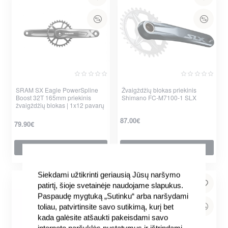
SRAM SX Eagle PowerSpline
Žvaigždžių blokas priekinis
Boost 32T 165mm priekinis
Shimano FC-M7100-1 SLX
žvaigždžių blokas | 1x12 pavarų
87.00€
79.90€
Į krepšelį
Į krepšelį
per 2-3 d.
Siekdami užtikrinti geriausią Jūsų naršymo
patirtį, šioje svetainėje naudojame slapukus.
Paspaudę mygtuką „Sutinku“ arba naršydami
toliau, patvirtinsite savo sutikimą, kurį bet
kada galėsite atšaukti pakeisdami savo