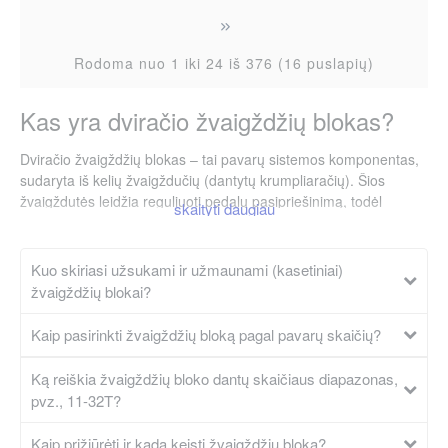
Rodoma nuo 1 iki 24 iš 376 (16 puslapių)
Kas yra dviračio žvaigždžių blokas?
Dviračio žvaigždžių blokas – tai pavarų sistemos komponentas,
sudaryta iš kelių žvaigždučių (dantytų krumpliaračių). Šios
žvaigždutės leidžia reguliuoti pedalų pasipriešinimą, todėl
dviratininkas gali lengviau minti į kalną ar išlaikyti pastovų greitį
lygioje vietovėje. Blokas glaudžiai veikia su pavarų perjungimo
sistema, todėl jo pasirinkimas turi tiesioginę įtaką važiavimo
Kuo skiriasi užsukami ir užmaunami (kasetiniai)
kokybei, pavarų diapazonui ir transmisijos efektyvumui.
žvaigždžių blokai?
Žvaigždžių blokai dažniausiai susideda iš:
Kaip pasirinkti žvaigždžių bloką pagal pavarų skaičių?
Žvaigždučių rinkinio: tai metaliniai ratukai su dantimis,
Ką reiškia žvaigždžių bloko dantų skaičiaus diapazonas,
kuriais slysta dviračio grandinė. Kiekviena žvaigždutė turi
skirtingą dantų skaičių, leidžiantį pritaikyti pavarą prie
pvz., 11-32T?
važiavimo sąlygų.
Pagrindo: jis tvirtinamas prie galinio rato stebulės.
Kaip prižiūrėti ir kada keisti žvaigždžių bloką?