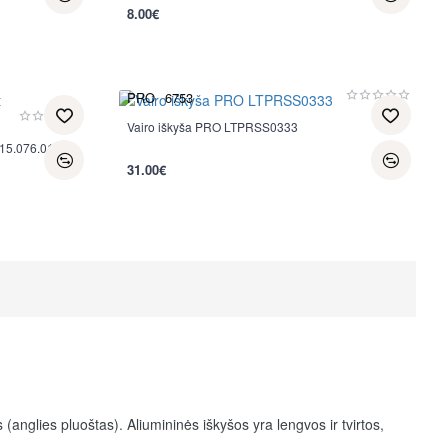
8.00€
PRO
6753
Vairo iškyša PRO LTPRSS0333
515.076.010
31.00€
 (anglies pluoštas). Aliumininės iškyšos yra lengvos ir tvirtos,
ir sugeria daugiau vibracijų, tačiau jos yra brangesnės ir dažniau