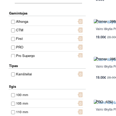
Gamintojas
Promax
386
Alhonga
0
Vairo iškyša
CTM
0
-32%
19.00€
28.00
First
0
PRO
0
Pro Supergo
0
Promax
386
Promax
0
Tipas
Vairo iškyša
Satori
0
-32%
Kamšteliai
0
19.00€
28.00
Truvativ
0
Ilgis
Union
0
100 mm
0
Zoom
0
PRO
6752
105 mm
0
Vairo iškyša
110 mm
0