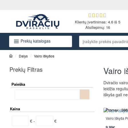
Klientų įvertinimas: 4.6 iš 5
Atsiliepimų:
16
Prekių katalogas
Įrašykite
prekės
pavadinimą
Dalys
Vairo iškyšos
arba
h
o
kodą...
Vairo 
Prekių Filtras
m
e
Dviračio vairo
Paieška
leidžia reguli
iškyša gali n
Kaina
Promax
386
Vairo iškyša
€ -
€
9.99€