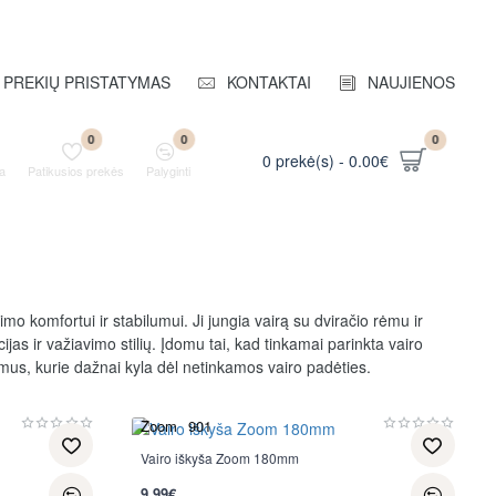
PREKIŲ PRISTATYMAS
KONTAKTAI
NAUJIENOS
0
0
0
0 prekė(s) - 0.00€
a
Patikusios prekės
Palyginti
mo komfortui ir stabilumui. Ji jungia vairą su dviračio rėmu ir
cijas ir važiavimo stilių. Įdomu tai, kad tinkamai parinkta vairo
smus, kurie dažnai kyla dėl netinkamos vairo padėties.
Zoom
901
Vairo iškyša Zoom 180mm
9.99€