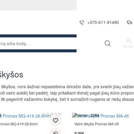
+370-611-91480
Paskyr
iškyšos
 iškyšos, nors dažnai nepastebima dviračio dalis, yra svarbi jūsų važiavi
uoti vairo aukštį bei padėtį, taip pritaikant dviratį pagal jūsų kūno propor
e tik pagerinti važiavimo kokybę, bet ir sumažinti nugaros ar riešų skau
5
Promax
2264
 Promax MQ-419 28.6mm
Vairo iškyša Promax MA-45
8.00€