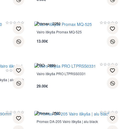
Promax
2250
Vairo iškyša Promax MQ-525
13.00€
PRO
2699
Vairo iškyša PRO LTPRSS0331
yša | alu black
29.00€
Promax
2503
Promax DA-205 Vairo iškyša | alu black