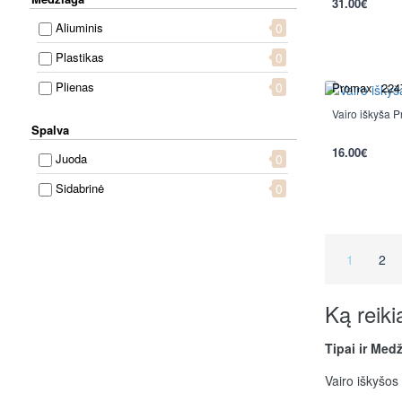
31.00€
Aliuminis
0
Plastikas
0
Plienas
0
Promax
224
Vairo iškyša 
Spalva
16.00€
Juoda
0
Sidabrinė
0
1
2
Ką reiki
Tipai ir Med
Vairo iškyšos 
todėl populia