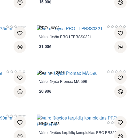
15.00€
PRO
6203
Vairo iškyša PRO LTPRSS0321
31.00€
Promax
2805
Vairo iškyša Promax MA-596
20.90€
PRO
7123
Vairo iškyšos tarpiklių komplektas PRO PR320492