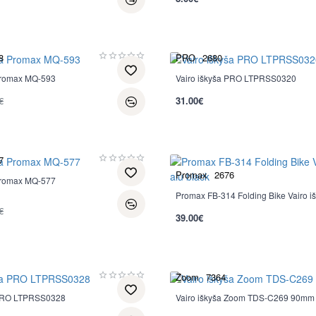
8
PRO
2680
 Promax MQ-593
Vairo iškyša PRO LTPRSS0320
€
31.00€
7
Promax
2676
 Promax MQ-577
Promax FB-314 Folding Bike Vairo išk
€
39.00€
Zoom
7364
 PRO LTPRSS0328
Vairo iškyša Zoom TDS-C269 90mm