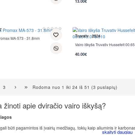
13.00€
7
Truvativ
2524
Promax MA-573 - 31.8mm
Vairo iškyša Truvativ Hussefelt 00.6
40.00€
Rodoma nuo 1 iki 24 iš 51 (3 puslapių)
3
a žinoti apie dviračio vairo iškyšą?
žiagos
gali būti pagamintos iš įvairių medžiagų, tokių kaip aliuminis ir karbonas
rios tarp daugumos dviratininkų. Karboninės iškyšos yra dar lengvesnės 