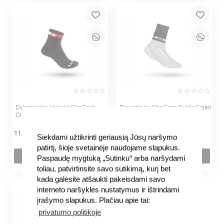
Dviratininko kojinės GripGrab
Blauzdinės GripGrab CyclinGaiter
Classic Regular
14.95€
11.95€
Siekdami užtikrinti geriausią Jūsų naršymo
patirtį, šioje svetainėje naudojame slapukus.
Į krepšelį
Į krepšelį
Paspaudę mygtuką „Sutinku“ arba naršydami
toliau, patvirtinsite savo sutikimą, kurį bet
kada galėsite atšaukti pakeisdami savo
interneto naršyklės nustatymus ir ištrindami
įrašymo slapukus. Plačiau apie tai:
privatumo politikoje