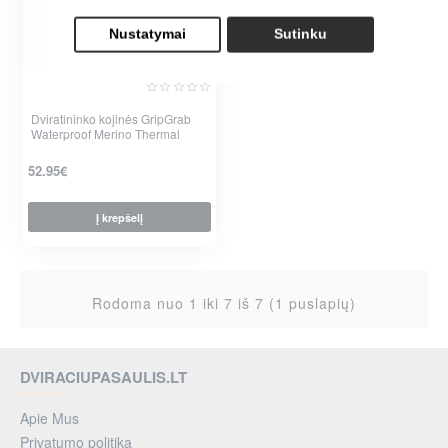
Nustatymai
Sutinku
Dviratininko kojinės GripGrab
Waterproof Merino Thermal
52.95€
Į krepšelį
Rodoma nuo 1 iki 7 iš 7 (1 puslapių)
DVIRACIUPASAULIS.LT
Apie Mus
Privatumo politika