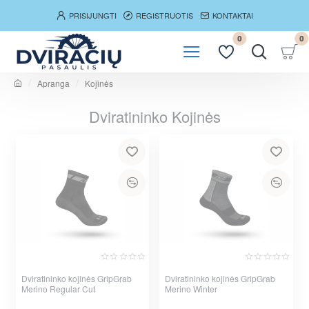
PRISIJUNGTI
REGISTRUOTIS
KONTAKTAI
0
0
Apranga
Kojinės
h
o
Dviratininko Kojinės
m
e
Dviratininko kojinės GripGrab
Dviratininko kojinės GripGrab
Merino Regular Cut
Merino Winter