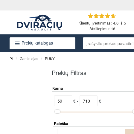
Klientų įvertinimas: 4.6 iš 5
Atsiliepimų:
16
Prekių katalogas
Įrašykite
prekės
pavadinimą
Gamintojas
PUKY
arba
h
o
kodą...
Prekių Filtras
m
e
Kaina
€ -
€
Paieška