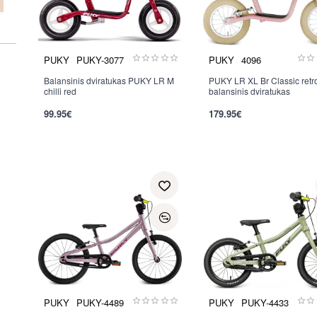
PUKY
PUKY-3077
PUKY
4096
Balansinis dviratukas PUKY LR M
Nauja
PUKY LR XL Br Classic retr
chilli red
balansinis dviratukas
99.95€
179.95€
PUKY
PUKY-4489
PUKY
PUKY-4433