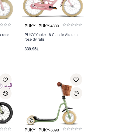
PUKY
PUKY-4339
o-rose
PUKY Youke 18 Classic Alu reto
Nauja
rose dviratis
339.95€
PUKY
PUKY-5098