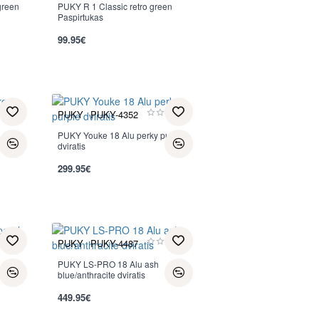
green
PUKY R 1 Classic retro green
Paspirtukas
99.95€
PUKY
PUKY-4352
PUKY Youke 18 Alu perky purple
dviratis
299.95€
PUKY
PUKY-4487
PUKY LS-PRO 18 Alu ash
blue/anthracite dviratis
449.95€