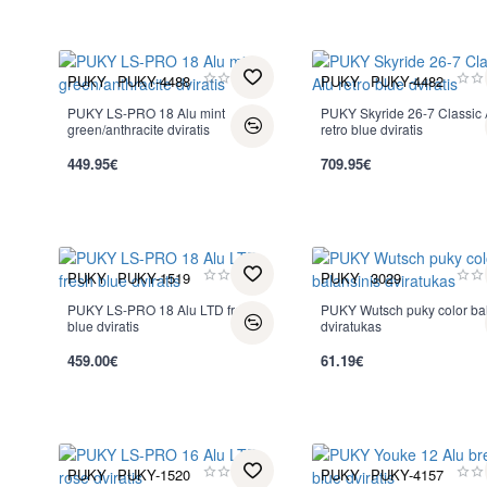
PUKY
PUKY-4488
PUKY
PUKY-4482
PUKY LS-PRO 18 Alu mint
PUKY Skyride 26-7 Classic 
green/anthracite dviratis
retro blue dviratis
449.95€
709.95€
PUKY
PUKY-1519
PUKY
3029
PUKY LS-PRO 18 Alu LTD fresh
Nauja
PUKY Wutsch puky color ba
blue dviratis
dviratukas
459.00€
61.19€
PUKY
PUKY-1520
PUKY
PUKY-4157