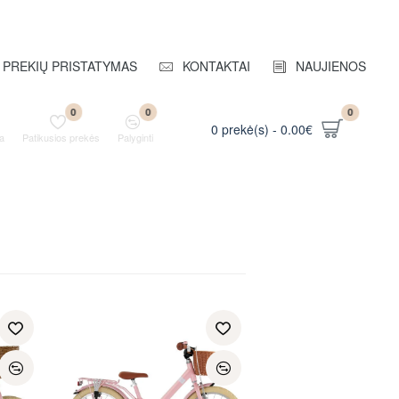
PREKIŲ PRISTATYMAS
KONTAKTAI
NAUJIENOS
0
0
0
0 prekė(s) - 0.00€
a
Patikusios prekės
Palyginti