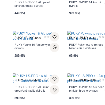
PUKY LS-PRO 18 Alu pearl
Nauja
PUKY LS-PRO 14 Alu mint 
Nauja
pink/anthracite dviratis
dviratis
449.95€
399.95€
PUKY
PUKY-4239
PUKY
PUKY-3043
PUKY Youke 16 Alu perky purple
PUKY Pukymoto retro rose
dviratis
balansinis dviratukas
289.95€
69.99€
PUKY
PUKY-4485
PUKY
PUKY-4486
PUKY LS-PRO 16 Alu mint
PUKY LS-PRO 16 Alu pearl
green/anthracite dviratis
pink/anthracite dviratis
399.95€
399.95€