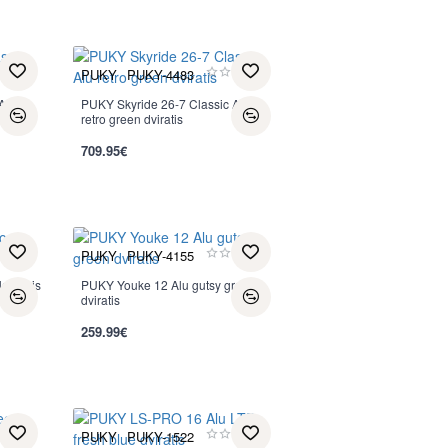
PUKY
PUKY-4483
Alu
PUKY Skyride 26-7 Classic Alu
retro green dviratis
709.95€
PUKY
PUKY-4155
lansinis
PUKY Youke 12 Alu gutsy green
dviratis
259.99€
PUKY
PUKY-1522