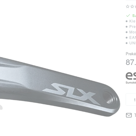
S
Kie
Pre
Mod
EA
UNI
Prekė
87