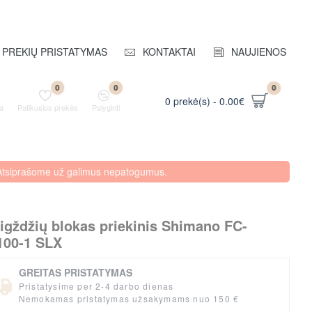
PREKIŲ PRISTATYMAS
KONTAKTAI
NAUJIENOS
0
0
0
0 prekė(s) - 0.00€
a
Patikusios prekės
Palyginti
. Atsiprašome už galimus nepatogumus.
igždžių blokas priekinis Shimano FC-
00-1 SLX
GREITAS PRISTATYMAS
Pristatysime per 2-4 darbo dienas
Nemokamas pristatymas užsakymams nuo 150 €