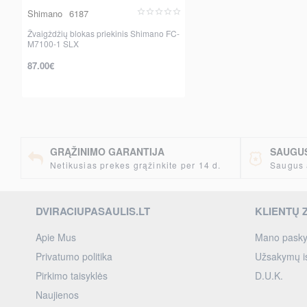
Shimano
6187
Žvaigždžių blokas priekinis Shimano FC-
M7100-1 SLX
87.00€
per 2-3 d.
GRĄŽINIMO GARANTIJA
SAUGUS
Netikusias prekes grąžinkite per 14 d.
Saugus 
DVIRACIUPASAULIS.LT
KLIENTŲ 
Apie Mus
Mano pasky
Privatumo politika
Užsakymų is
Pirkimo taisyklės
D.U.K.
Naujienos