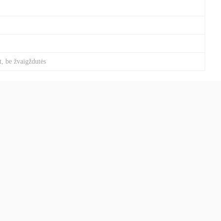
t, be žvaigždutės