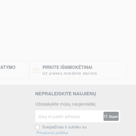
STATYMO
PIRKITE IŠSIMOKĖTINAI
s
Už prekes mokėkite dalimis
NEPRALEISKITE NAUJIENŲ
Užsisakykite mūsų naujienlaiškį
Jūsų
Siųsti
el.pašto
adresas
Susipažinau ir sutinku su
Privatumo politika