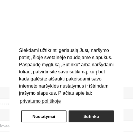
Siekdami užtikrinti geriausią Jūsų naršymo
patirtį, šioje svetainėje naudojame slapukus.
Paspaudę mygtuką „Sutinku“ arba naršydami
toliau, patvirtinsite savo sutikimą, kurį bet
kada galėsite atšaukti pakeisdami savo
interneto naršyklės nustatymus ir ištrindami
įrašymo slapukus. Plačiau apie tai:
privatumo politikoje
imano
Nustatymai
Sutinku
lowtech