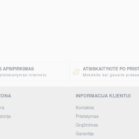
 APSIPIRKIMAS
ATSISKAITYKITE PO PRI
atsiskaitymas internetu
Mokėkite kai gausite preke
ZONA
INFORMACIJA KLIENTUI
ra
Kontaktai
torija
Pristatymas
Grąžinimas
Garantija