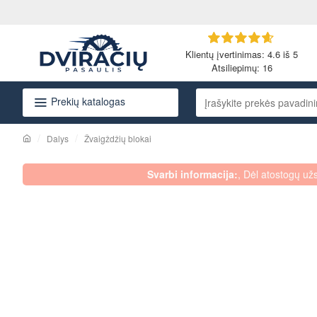
Klientų įvertinimas: 4.6 iš 5
Atsiliepimų:
16
Prekių katalogas
Įrašykite
prekės
pavadinimą
Dalys
Žvaigždžių blokai
arba
h
o
kodą...
Svarbi informacija:
, Dėl atostogų už
m
e