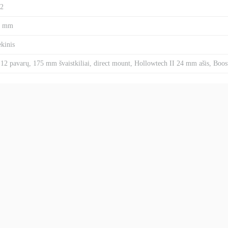
2
5 mm
ekinis
 12 pavarų, 175 mm švaistkiliai, direct mount, Hollowtech II 24 mm ašis, Boos