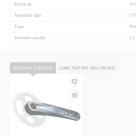
Pavarų sk.
1x1
Švaistiklio ilgis
17
Tipas
Pri
Techninės savybės
1 x
NESENIAI ŽIŪRĖTOS
JUMS TAIP PAT GALI PATIKTI