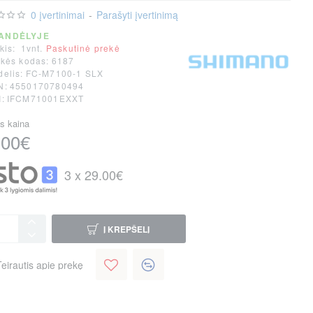
0 įvertinimai
-
Parašyti įvertinimą
ANDĖLYJE
kis:
1vnt.
Paskutinė prekė
kės kodas:
6187
elis:
FC-M7100-1 SLX
N:
4550170780494
:
IFCM71001EXXT
s kaina
.00€
3 x 29.00€
Į KREPŠELĮ
Teirautis apie prekę