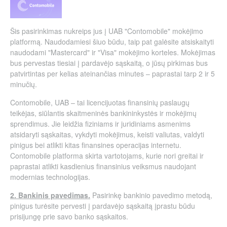
Šis pasirinkimas nukreips jus į UAB "Contomobile" mokėjimo
platformą. Naudodamiesi šiuo būdu, taip pat galėsite atsiskaityti
naudodami "Mastercard" ir "Visa" mokėjimo korteles. Mokėjimas
bus pervestas tiesiai į pardavėjo sąskaitą, o jūsų pirkimas bus
patvirtintas per kelias ateinančias minutes – paprastai tarp 2 ir 5
minučių.
Contomobile, UAB – tai licencijuotas finansinių paslaugų
teikėjas, siūlantis skaitmeninės bankininkystės ir mokėjimų
sprendimus. Jie leidžia fiziniams ir juridiniams asmenims
atsidaryti sąskaitas, vykdyti mokėjimus, keisti valiutas, valdyti
pinigus bei atlikti kitas finansines operacijas internetu.
Contomobile platforma skirta vartotojams, kurie nori greitai ir
paprastai atlikti kasdienius finansinius veiksmus naudojant
modernias technologijas.
2. Bankinis pavedimas.
Pasirinkę bankinio pavedimo metodą,
pinigus turėsite pervesti į pardavėjo sąskaitą įprastu būdu
prisijungę prie savo banko sąskaitos.