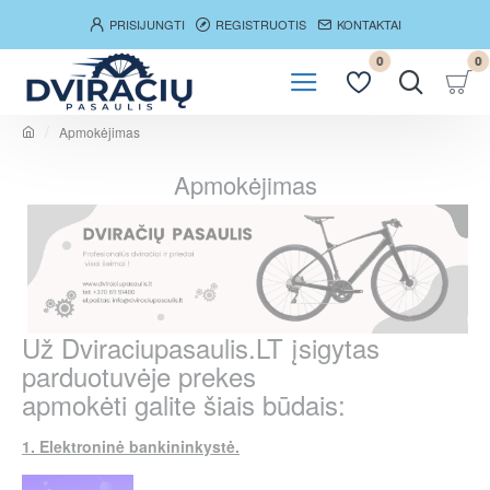
PRISIJUNGTI
REGISTRUOTIS
KONTAKTAI
0
0
Apmokėjimas
h
o
Apmokėjimas
m
e
Už Dviraciupasaulis.LT įsigytas
parduotuvėje prekes
apmokėti
galite
šiais būdais:
1. Elektroninė bankininkystė.