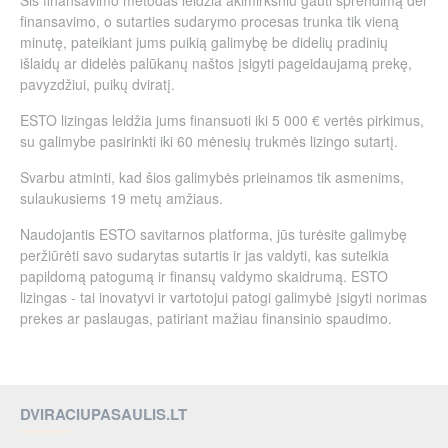
finansavimo, o sutarties sudarymo procesas trunka tik vieną
minutę, pateikiant jums puikią galimybę be didelių pradinių
išlaidų ar didelės palūkanų naštos įsigyti pageidaujamą prekę,
pavyzdžiui, puikų dviratį.
ESTO lizingas leidžia jums finansuoti iki 5 000 € vertės pirkimus,
su galimybe pasirinkti iki 60 mėnesių trukmės lizingo sutartį.
Svarbu atminti, kad šios galimybės prieinamos tik asmenims,
sulaukusiems 19 metų amžiaus.
Naudojantis ESTO savitarnos platforma, jūs turėsite galimybę
peržiūrėti savo sudarytas sutartis ir jas valdyti, kas suteikia
papildomą patogumą ir finansų valdymo skaidrumą. ESTO
lizingas - tai inovatyvi ir vartotojui patogi galimybė įsigyti norimas
prekes ar paslaugas, patiriant mažiau finansinio spaudimo.
DVIRACIUPASAULIS.LT