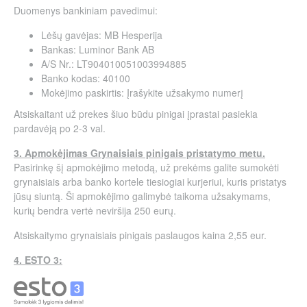
Duomenys bankiniam pavedimui:
Lėšų gavėjas: MB Hesperija
Bankas: Luminor Bank AB
A/S Nr.: LT904010051003994885
Banko kodas: 40100
Mokėjimo paskirtis: Įrašykite užsakymo numerį
Atsiskaitant už prekes šiuo būdu pinigai įprastai pasiekia
pardavėją po 2-3 val.
3. Apmokėjimas Grynaisiais pinigais pristatymo metu.
Pasirinkę šį apmokėjimo metodą, už prekėms galite sumokėti
grynaisiais arba banko kortele tiesiogiai kurjeriui, kuris pristatys
jūsų siuntą. Ši apmokėjimo galimybė taikoma užsakymams,
kurių bendra vertė neviršija 250 eurų.
Atsiskaitymo grynaisiais pinigais paslaugos kaina 2,55 eur.
4. ESTO 3: