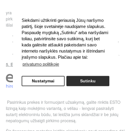
yra novatoriškas mokėjimo metodas, kuris leidžia suskirstyti
pirkinio kainą į tris tolygias dalis, mokant be jokių papildomų
Siekdami užtikrinti geriausią Jūsų naršymo
išlaidų, jeigu laikomasi nustatytų mokėjimo terminų.
patirtį, šioje svetainėje naudojame slapukus.
Paspaudę mygtuką „Sutinku“ arba naršydami
Mokant laiku - išvengsite pabrangimo
toliau, patvirtinsite savo sutikimą, kurį bet
Suma dalijama į tris identiškos vertės mokėjimus, kurie
kada galėsite atšaukti pakeisdami savo
yra paskirstomi per tris mėnesius.
interneto naršyklės nustatymus ir ištrindami
Pirmasis mokėjimas atliekamas kitą mėnesį po pirkimo.
įrašymo slapukus. Plačiau apie tai:
5. ESTO lizingas:
privatumo politikoje
Nustatymai
Sutinku
Pasirinkus prekes ir formuojant užsakymą, galite rinktis ESTO
lizingą kaip mokėjimo variantą, o vėliau - lengvai pasirašyti
sutartį elektroniniu būdu, tai leidžia jums sklandžiai ir be jokių
nepatogumų užbaigti pirkimo procesą.
Šis finansavimo metodas leidžia akimirksniu gauti sprendimą dėl