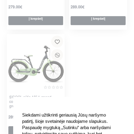
279.00€
289.00€
Į krepšelį
Į krepšelį
S'COOL niXe 18" 1-speed
coaster-brake Aluminium dark
grey-pastel green
Siekdami užtikrinti geriausią Jūsų naršymo
289.00€
patirtį, šioje svetainėje naudojame slapukus.
Paspaudę mygtuką „Sutinku“ arba naršydami
Į krepšelį
toliau, patvirtinsite savo sutikimą, kurį bet