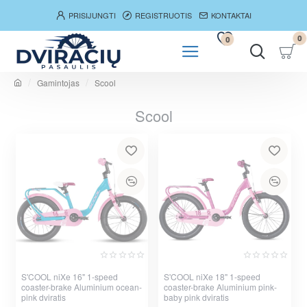
PRISIJUNGTI
REGISTRUOTIS
KONTAKTAI
0
0
Gamintojas
Scool
h
o
Scool
m
e
S'COOL niXe 16" 1-speed
S'COOL niXe 18" 1-speed
coaster-brake Aluminium ocean-
coaster-brake Aluminium pink-
pink dviratis
baby pink dviratis