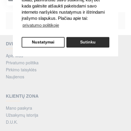
kada galėsite atšaukti pakeisdami savo
interneto naršyklės nustatymus ir ištrindami
įrašymo slapukus. Plačiau apie tai:
Rodoma nuo 1 iki 3 iš 3 (1 puslapių)
privatumo politikoje
Nustatymai
Sutinku
DVIRACIUPASAULIS.LT
Apie Mus
Privatumo politika
Pirkimo taisyklės
Naujienos
KLIENTŲ ZONA
Mano paskyra
Užsakymų istorija
D.U.K.