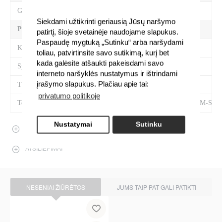
Gamintojas
Shimano
Siekdami užtikrinti geriausią Jūsų naršymo
PREKĖS SAVYBĖS
patirtį, šioje svetainėje naudojame slapukus.
Paspaudę mygtuką „Sutinku“ arba naršydami
Kategorija
Plento
toliau, patvirtinsite savo sutikimą, kurį bet
kada galėsite atšaukti pakeisdami savo
Spalva
Juoda
interneto naršyklės nustatymus ir ištrindami
įrašymo slapukus. Plačiau apie tai:
Tipas
Klipsiniai
privatumo politikoje
Techninės savybės
plokštelės SPD-SL SM-SH11
Nustatymai
Sutinku
APRAŠYMAS
ATSILIEPIMAI
NESENIAI ŽIŪRĖTOS
JUMS TAIP PAT GALI PATIKTI