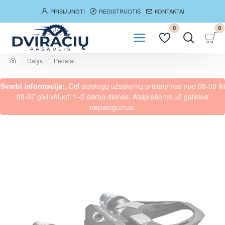
PRISIJUNGTI
REGISTRUOTIS
KONTAKTAI
0
0
Dalys
Pedalai
h
o
Svarbi informacija:
, Dėl atostogų užsakymų pristatymas nuo 08-03 iki
m
e
08-07 gali vėluoti 1–2 darbo dienas. Atsiprašome už galimus
nepatogumus.