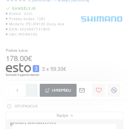
SANDĖLYJE
Kiekis:
2vnt.
Prekės kodas:
7281
Modelis:
PD-R9100 Dura-Ace
EAN:
4524667741800
UNI:
IPDR9100
Prekės kaina
178.00€
3 x 59.33€
Į KREPŠELĮ
SPCIFIKACIJA
BENDRA INFORMACIJA