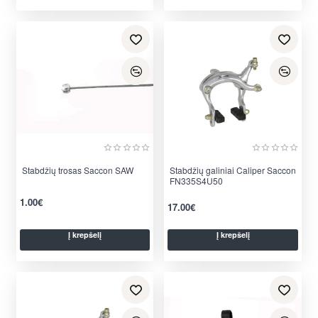
Stabdžių trosas Saccon SAW
Stabdžių galiniai Caliper Saccon
FN335S4U50
1.00€
17.00€
Į krepšelį
Į krepšelį