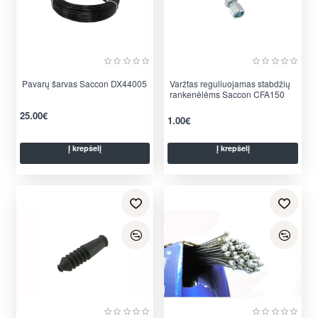
Pavarų šarvas Saccon DX44005
Varžtas reguliuojamas stabdžių
rankenėlėms Saccon CFA150
25.00€
1.00€
Į krepšelį
Į krepšelį