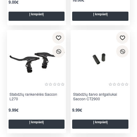
9.00€
Į krepšelį
Į krepšelį
Stabdžių rankenėlės Saccon
Stabdžių šarvo antgaliukai
L270
Saccon CT2900
9.99€
9.99€
Į krepšelį
Į krepšelį