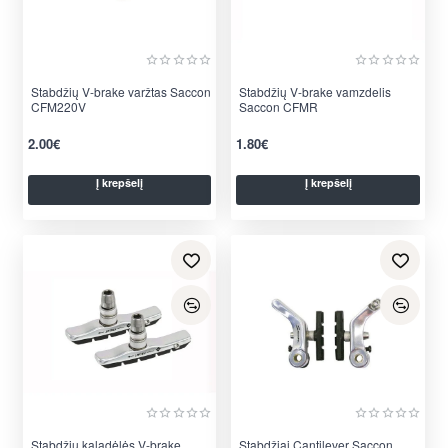
Stabdžių V-brake varžtas Saccon
Stabdžių V-brake vamzdelis
CFM220V
Saccon CFMR
2.00€
1.80€
Į krepšelį
Į krepšelį
Stabdžių kaladėlės V-brake
Stabdžiai Cantilever Saccon