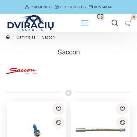
PRISIJUNGTI
REGISTRUOTIS
KONTAKTAI
0
0
Gamintojas
Saccon
h
o
Saccon
m
e