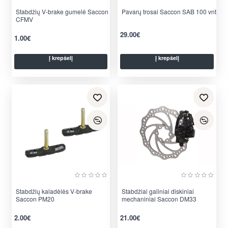
Stabdžių V-brake gumelė Saccon
Pavarų trosai Saccon SAB 100 vnt
CFMV
29.00€
1.00€
Į krepšelį
Į krepšelį
Stabdžių kaladėlės V-brake
Stabdžiai galiniai diskiniai
Saccon PM20
mechaniniai Saccon DM33
2.00€
21.00€