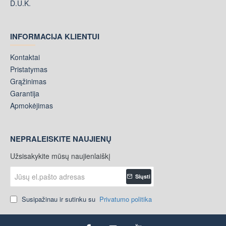
D.U.K.
INFORMACIJA KLIENTUI
Kontaktai
Pristatymas
Grąžinimas
Garantija
Apmokėjimas
NEPRALEISKITE NAUJIENŲ
Užsisakykite mūsų naujienlaiškį
Jūsų
Siųsti
el.pašto
adresas
Susipažinau ir sutinku su
Privatumo politika