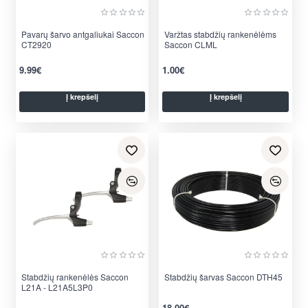
Pavarų šarvo antgaliukai Saccon
Varžtas stabdžių rankenėlėms
CT2920
Saccon CLML
9.99€
1.00€
Į krepšelį
Į krepšelį
Stabdžių rankenėlės Saccon
Stabdžių šarvas Saccon DTH45
L21A - L21A5L3P0
18.00€