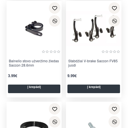
Balnelio stovo užveržimo žiedas
Stabdžiai V-brake Saccon FV85
Saccon 28.6mm
juodi
3.99€
9.99€
Į krepšelį
Į krepšelį