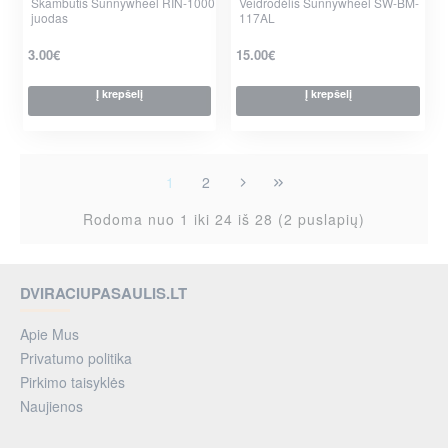
Skambutis Sunnywheel RIN-1000
Veidrodėlis Sunnywheel SW-BM-
juodas
117AL
3.00€
15.00€
Į krepšelį
Į krepšelį
1
2
Rodoma nuo 1 iki 24 iš 28 (2 puslapių)
DVIRACIUPASAULIS.LT
Apie Mus
Privatumo politika
Pirkimo taisyklės
Naujienos