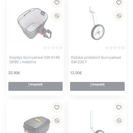
Krepšys Sunnywheel SW-914B
Ratukai pristatomi Sunnywheel
QRB5 | metalinis
SW-238 F
23.90€
12.00€
Į krepšelį
Į krepšelį