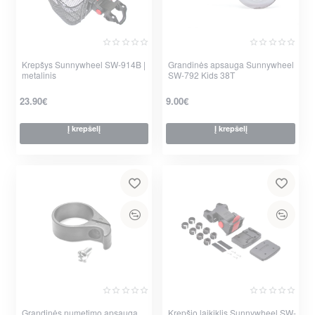
Krepšys Sunnywheel SW-914B |
Grandinės apsauga Sunnywheel
metalinis
SW-792 Kids 38T
23.90€
9.00€
Į krepšelį
Į krepšelį
Grandinės numetimo apsauga
Krepšio laikiklis Sunnywheel SW-