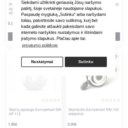
Siekdami užtikrinti geriausią Jūsų naršymo
Priekinio žvaigždžių bloko
Skambutis Sunnywheel RIN-100
patirtį, šioje svetainėje naudojame slapukus.
apsauga Sunnywheel SW-719
juodas
42T-44T
Paspaudę mygtuką „Sutinku“ arba naršydami
toliau, patvirtinsite savo sutikimą, kurį bet
3.00€
5.00€
kada galėsite atšaukti pakeisdami savo
interneto naršyklės nustatymus ir ištrindami
Į krepšelį
Į krepšelį
įrašymo slapukus. Plačiau apie tai:
privatumo politikoje
Nustatymai
Sutinku
Stipinų apsauga Sunnywheel SW-
Skambutis Sunnywheel RIN-100
AP-113
sidabrinis
1.80€
3.00€