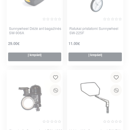
Sunnywheel Dėžė ant bagažinės
Ratukai pristatomi Sunnywheel
SW-906A
SW-225F
29.00€
11.00€
Į krepšelį
Į krepšelį