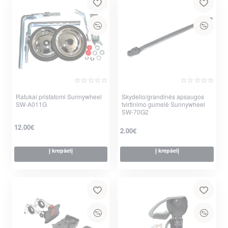
Ratukai pristatomi Sunnywheel
Skydelio/grandinės apsaugos
SW-A011G
tvirtinimo gumelė Sunnywheel
SW-70G2
12.00€
2.00€
Į krepšelį
Į krepšelį