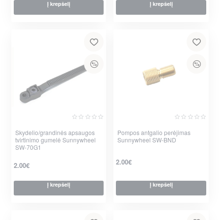
Į krepšelį
Į krepšelį
Skydelio/grandinės apsaugos
Pompos antgalio perėjimas
tvirtinimo gumelė Sunnywheel
Sunnywheel SW-BND
SW-70G1
2.00€
2.00€
Į krepšelį
Į krepšelį