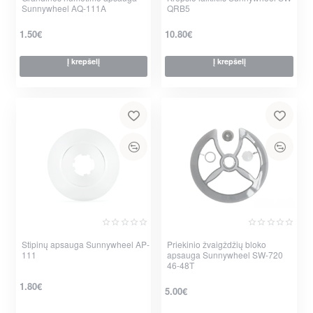
Sunnywheel AQ-111A
QRB5
1.50€
10.80€
Į krepšelį
Į krepšelį
Stipinų apsauga Sunnywheel AP-
Priekinio žvaigždžių bloko
111
apsauga Sunnywheel SW-720
46-48T
1.80€
5.00€