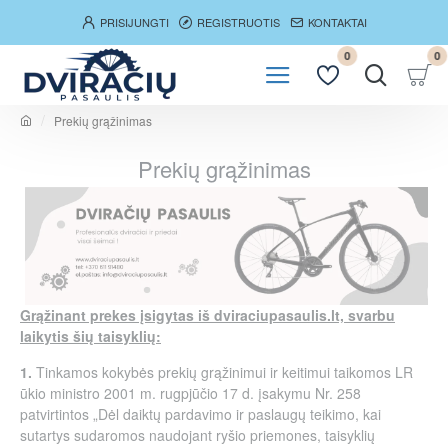
PRISIJUNGTI
REGISTRUOTIS
KONTAKTAI
0
0
Prekių grąžinimas
h
o
Prekių grąžinimas
m
e
Grąžinant prekes įsigytas iš dviraciupasaulis.lt, svarbu
laikytis šių taisyklių:
1.
Tinkamos kokybės prekių grąžinimui ir keitimui taikomos LR
ūkio ministro 2001 m. rugpjūčio 17 d. įsakymu Nr. 258
patvirtintos „Dėl daiktų pardavimo ir paslaugų teikimo, kai
sutartys sudaromos naudojant ryšio priemones, taisyklių