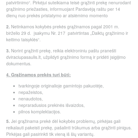
patvirtinimo“. Pirkėjui suteikiama teisė grąžinti prekę nenurodant
grąžinimo priežasties, informuojant Pardavėją raštu per 14
dienų nuo prekės pristatymo ar atsiėmimo momento
2.
Netinkamos kokybės prekės grąžinamos pagal 2001 m.
birželio 29 d. įsakymu Nr. 217 patvirtintas „Daiktų grąžinimo ir
keitimo taisyklės“.
3.
Norint grąžinti prekę, reikia elektroniniu paštu pranešti
dviraciupasaulis.lt, užpildyti grąžinimo formą ir pridėti įsigijimo
dokumentus.
4. Grąžinamos prekės turi būti:
tvarkingoje originalioje gamintojo pakuotėje,
nepažeistos,
nenaudotos,
nepraradusios prekinės išvaizdos,
pilnos komplektacijos.
5.
Jei grąžinama prekė dėl kokybės problemų, pirkėjas gali
reikalauti pakeisti prekę, pašalinti trūkumus arba grąžinti pinigus.
Pirkėjas gali pasirinkti tik vieną iš šių variantų.