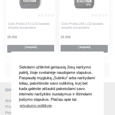
Ciclo Protos 213 LCD bevielis
Ciclo Protos 205 LCD bevielis
dviračio kompiuteris
dviračio kompiuteris
29.00€
25.00€
Į krepšelį
Į krepšelį
Siekdami užtikrinti geriausią Jūsų naršymo
Rodoma nuo 1 iki 2 iš 2 (1 puslapių)
patirtį, šioje svetainėje naudojame slapukus.
Paspaudę mygtuką „Sutinku“ arba naršydami
toliau, patvirtinsite savo sutikimą, kurį bet
kada galėsite atšaukti pakeisdami savo
DVIRACIUPASAULIS.LT
interneto naršyklės nustatymus ir ištrindami
įrašymo slapukus. Plačiau apie tai:
Apie Mus
privatumo politikoje
Privatumo politika
Pirkimo taisyklės