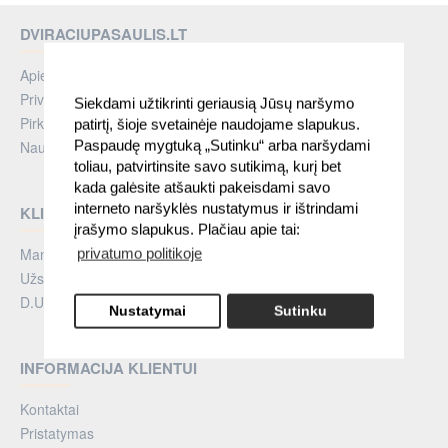
DVIRACIUPASAULIS.LT
Apie Mus
Privatumo politika
Siekdami užtikrinti geriausią Jūsų naršymo
Pirkimo taisyklės
patirtį, šioje svetainėje naudojame slapukus.
Paspaudę mygtuką „Sutinku“ arba naršydami
Naujienos
toliau, patvirtinsite savo sutikimą, kurį bet
kada galėsite atšaukti pakeisdami savo
interneto naršyklės nustatymus ir ištrindami
KLIENTŲ ZONA
įrašymo slapukus. Plačiau apie tai:
Mano paskyra
privatumo politikoje
Užsakymų istorija
D.U.K.
Nustatymai
Sutinku
INFORMACIJA KLIENTUI
Kontaktai
Pristatymas