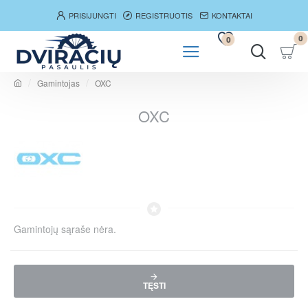
PRISIJUNGTI
REGISTRUOTIS
KONTAKTAI
0
0
Gamintojas
OXC
h
o
OXC
m
e
Gamintojų sąraše nėra.
TĘSTI