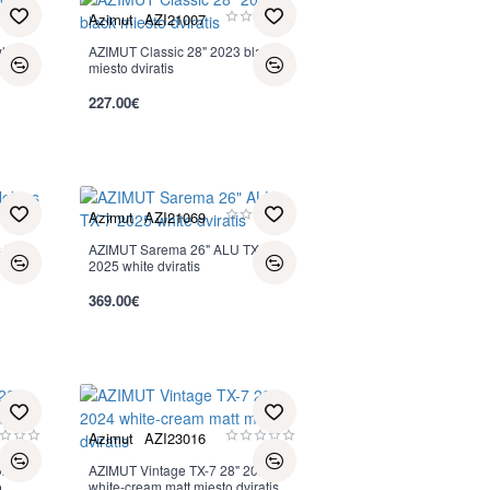
Azimut
AZI21007
hite-
AZIMUT Classic 28" 2023 black
miesto dviratis
227.00€
per 2-3 d.
Azimut
AZI21069
 24
AZIMUT Sarema 26" ALU TX-7
2025 white dviratis
369.00€
per 2-3 d.
Azimut
AZI23016
024
AZIMUT Vintage TX-7 28" 2024
o
white-cream matt miesto dviratis