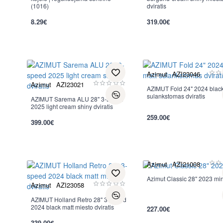
(1016)
dviratis
per 2-3 d.
per 2-3 d.
8.29€
319.00€
Azimut
AZI23046
Azimut
AZI23021
AZIMUT Fold 24" 2024 black
sulankstomas dviratis
AZIMUT Sarema ALU 28" 3-speed
2025 light cream shiny dviratis
per 2-3 d.
259.00€
399.00€
per 2-3 d.
Azimut
AZI21008
Azimut Classic 28" 2023 min
Azimut
AZI23058
AZIMUT Holland Retro 28" 3-speed
per 2-3 d.
2024 black matt miesto dviratis
227.00€
339.00€