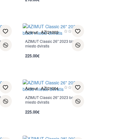
per 2-3 d.
Azimut
AZI21003
ght
AZIMUT Classic 26" 2023 black
miesto dviratis
225.00€
per 2-3 d.
Azimut
AZI21004
lack-
AZIMUT Classic 26" 2023 bordo
miesto dviratis
225.00€
per 2-3 d.