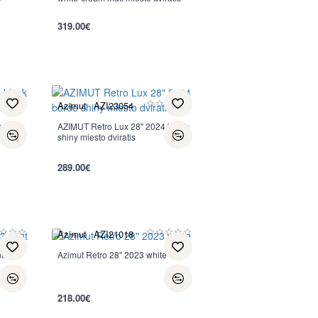
per 2-3 d.
319.00€
Azimut
AZI23054
 matt
AZIMUT Retro Lux 28" 2024 bordo
shiny miesto dviratis
per 2-3 d.
289.00€
Azimut
AZI21018
t
Azimut Retro 28" 2023 white
per 2-3 d.
218.00€