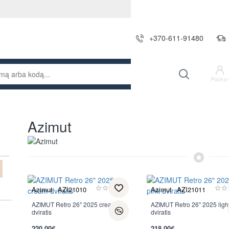
+370-611-91480
Paskyr
Azimut
Azimut
AZI21010
Azimut
AZI21011
AZIMUT Retro 26" 2025 cream
AZIMUT Retro 26" 2025 ligh
dviratis
dviratis
220.00€
218.00€