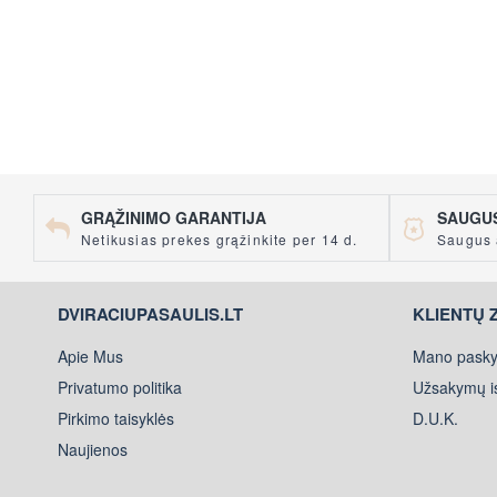
GRĄŽINIMO GARANTIJA
SAUGUS
Netikusias prekes grąžinkite per 14 d.
Saugus 
DVIRACIUPASAULIS.LT
KLIENTŲ 
Apie Mus
Mano pasky
Privatumo politika
Užsakymų is
Pirkimo taisyklės
D.U.K.
Naujienos