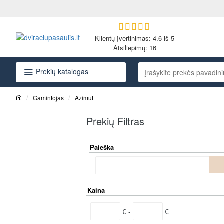
Klientų įvertinimas: 4.6 iš 5
Atsiliepimų:
16
Prekių katalogas
Įrašykite
prekės
pavadinimą
Gamintojas
Azimut
arba
h
o
kodą...
Prekių Filtras
m
e
Paieška
Kaina
€ -
€