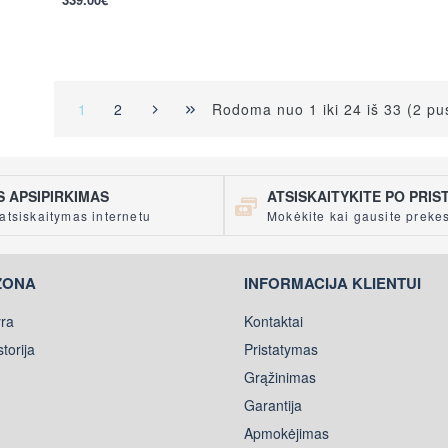
per 2-3 d.
Rodoma nuo 1 iki 24 iš 33 (2 pu
1
2
 APSIPIRKIMAS
ATSISKAITYKITE PO PRI
atsiskaitymas internetu
Mokėkite kai gausite preke
ZONA
INFORMACIJA KLIENTUI
ra
Kontaktai
torija
Pristatymas
Grąžinimas
Garantija
Apmokėjimas