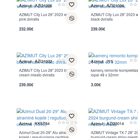
Azimut
AZI21026
Azimut
AZI21034
AZIMUT City Lux 26" 2023 white-
AZIMUT City Lux 28" 2023 w
pink dviratis
black dviratis
232.00€
239.00€
per 2-3 d.
per 2-3 d.
Azimut
AZI21032
Azimut
715
AZIMUT City Lux 28" 2023 black-
kamerų remonto komplektas
cream miesto dviratis
lopai 48 x 32mm
239.00€
3.00€
per 2-3 d.
per 2-3 d.
Azimut
KKST84
Azimut
AZI23014
Azimut Dual 20-29" Alu atraminė
AZIMUT Vintage TX-7 28" 2
kojelė | reguliuojama centrinė
burgund-cream shiny miest