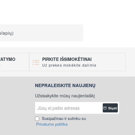
slapių)
STATYMO
PIRKITE IŠSIMOKĖTINAI
s
Už prekes mokėkite dalimis
NEPRALEISKITE NAUJIENŲ
Užsisakykite mūsų naujienlaiškį
Jūsų
Siųsti
el.pašto
adresas
Susipažinau ir sutinku su
Privatumo politika