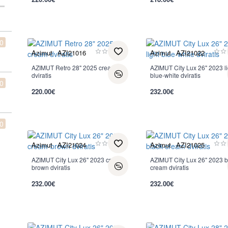
per 2-3 d.
per 2-3 d.
0
Azimut
AZI21016
Azimut
AZI21022
AZIMUT Retro 28" 2025 cream
AZIMUT City Lux 26" 2023 li
dviratis
blue-white dviratis
0
220.00€
232.00€
per 2-3 d.
per 2-3 d.
0
Azimut
AZI21024
Azimut
AZI21025
AZIMUT City Lux 26" 2023 cream-
AZIMUT City Lux 26" 2023 b
brown dviratis
cream dviratis
232.00€
232.00€
per 2-3 d.
per 2-3 d.