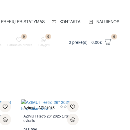
PREKIŲ PRISTATYMAS
KONTAKTAI
NAUJIENOS
0
0
0
0 prekė(s) - 0.00€
a
Patikusios prekės
Palyginti
Azimut
AZI21015
t pink
AZIMUT Retro 26" 2025 turquoise
dviratis
218.00€