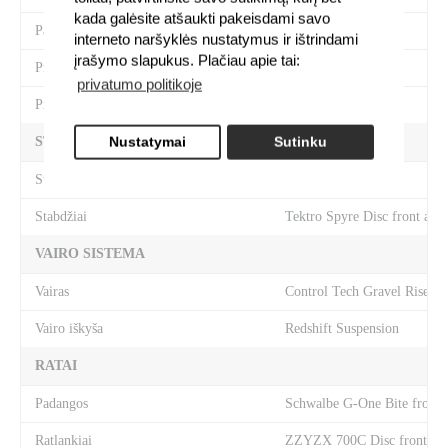
kada galėsite atšaukti pakeisdami savo
Pavarų perjungimo rankenėlės
Shimano Claris
interneto naršyklės nustatymus ir ištrindami
įrašymo slapukus. Plačiau apie tai:
Priekinis pavarų perjungėjas
Shimano Claris 8S
privatumo politikoje
Priekinis žvaigždžių blokas
Shimano Claris
STABDŽIŲ SISTEMA
Nustatymai
Sutinku
Stabdžių tipas
Diskiniai
Stabdžiai
Tektro Spyre Disc front and
VAIRO SISTEMA
Vairas
Control Tech Gravel Riser
Vairo iškyša
Redshift Suspension
RATAI
Padangos
Schwalbe G-One Bite front a
Ratlankiai
ZZYZX 700C Disc front and