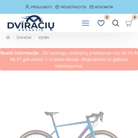
PRISIJUNGTI
REGISTRUOTIS
KONTAKTAI
0
0
Dviračiai
Vyriški
h
o
Svarbi informacija:
, Dėl atostogų užsakymų pristatymas nuo 08-03 iki
m
e
08-07 gali vėluoti 1–2 darbo dienas. Atsiprašome už galimus
nepatogumus.