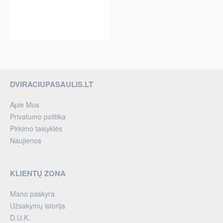
per 2-3 d.
DVIRACIUPASAULIS.LT
Apie Mus
Privatumo politika
Pirkimo taisyklės
Naujienos
KLIENTŲ ZONA
Mano paskyra
Užsakymų istorija
D.U.K.