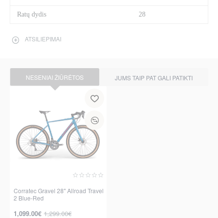
Ratų dydis
28
ATSILIEPIMAI
NESENIAI ŽIŪRĖTOS
JUMS TAIP PAT GALI PATIKTI
Corratec Gravel 28" Allroad Travel
2 Blue-Red
-15%
1,099.00€
1,299.00€