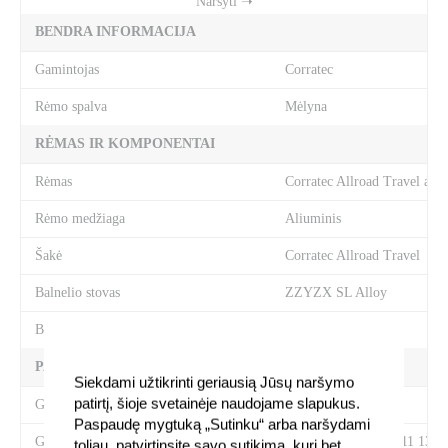
BENDRA INFORMACIJA
Gamintojas
Corratec
Rėmo spalva
Mėlyna
RĖMAS IR KOMPONENTAI
Rėmas
Corratec Allroad Travel allo
Rėmo medžiaga
Aliuminis
Šakė
Corratec Allroad Travel
Balnelio stovas
ZZYZX SL Alloy
Balnelis
Selle Italia X3
PAVARŲ SISTEMA
Siekdami užtikrinti geriausią Jūsų naršymo
patirtį, šioje svetainėje naudojame slapukus.
Galinis pavarų perjungėjas
Shimano Claris 8S
Paspaudę mygtuką „Sutinku“ arba naršydami
Galinis žvaigždžių blokas
Shimano HG50, 8s; 11 13 15
toliau, patvirtinsite savo sutikimą, kurį bet