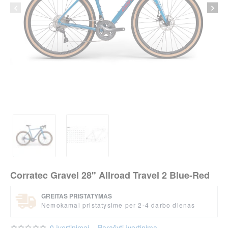
-15%
Corratec Gravel 28" Allroad Travel 2 Blue-Red
per 2-3 d.
GREITAS PRISTATYMAS
Nemokamai pristatysime per 2-4 darbo dienas
0 įvertinimai
-
Parašyti įvertinimą