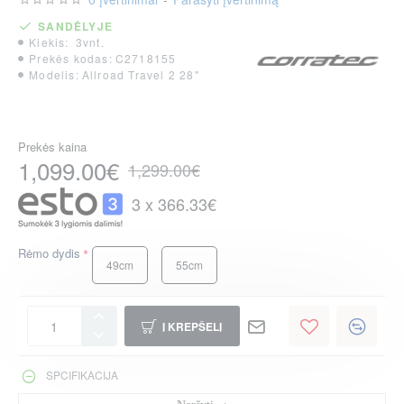
SANDĖLYJE
Kiekis:
3vnt.
Prekės kodas:
C2718155
Modelis:
Allroad Travel 2 28"
Prekės kaina
1,099.00€
1,299.00€
3 x 366.33€
Rėmo dydis
49cm
55cm
Į KREPŠELĮ
SPCIFIKACIJA