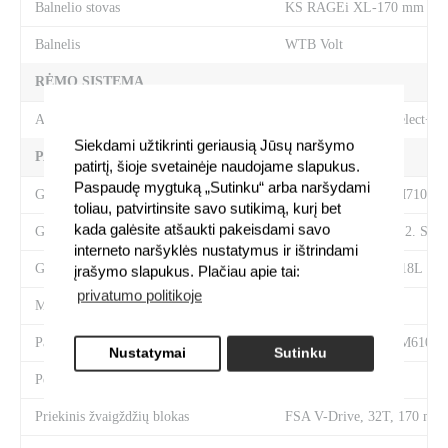
Balnelio stovas
KS RAGEi XL-170 mm
Balnelis
WTB Volt
RĖMO SISTEMA
Amortizatorius
RockShox Deluxe Select+ R
Siekdami užtikrinti geriausią Jūsų naršymo
PAVARŲ SISTEMA
patirtį, šioje svetainėje naudojame slapukus.
Paspaudę mygtuką „Sutinku“ arba naršydami
Galinis pavarų perjungėjas
Shimano SLX RD-M7100
toliau, patvirtinsite savo sutikimą, kurį bet
kada galėsite atšaukti pakeisdami savo
Galinis žvaigždžių blokas
1.CTM CS12, 10/50 2. Shi
interneto naršyklės nustatymus ir ištrindami
Grandinė
Shimano CN 6100 118L
įrašymo slapukus. Plačiau apie tai:
privatumo politikoje
Miniklio velenas
SHIMANO BB
Pavarų perjungimo rankenėlės
Shimano Deore SL-M6100-1
Nustatymai
Sutinku
Pedalai
HT-PA12
Priekinis žvaigždžių blokas
FSA V-Drive, 32T, 170 mm