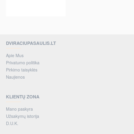
per 2-3 d.
DVIRACIUPASAULIS.LT
Apie Mus
Privatumo politika
Pirkimo taisyklės
Naujienos
KLIENTŲ ZONA
Mano paskyra
Užsakymų istorija
D.U.K.