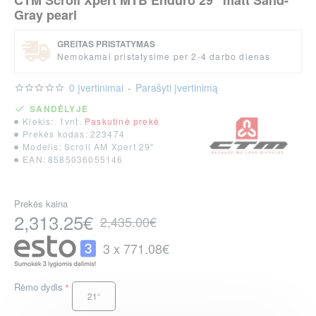
CTM Scroll Xpert MTB Enduro 29" matt Sand-
Gray pearl
GREITAS PRISTATYMAS
Nemokamai pristatysime per 2-4 darbo dienas
0 įvertinimai
-
Parašyti įvertinimą
SANDĖLYJE
Kiekis:
1vnt.
Paskutinė prekė
Prekės kodas:
223474
Modelis:
Scroll AM Xpert 29"
EAN:
8585036055146
Prekės kaina
2,313.25€
2,435.00€
3 x 771.08€
Rėmo dydis
21“