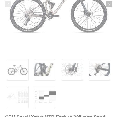
-5%
per 2-3 d.