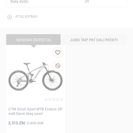
Ratų dydis
29
ATSILIEPIMAI
NESENIAI ŽIŪRĖTOS
JUMS TAIP PAT GALI PATIKTI
CTM Scroll Xpert MTB Enduro 29"
matt Sand-Gray pearl
-5%
2,313.25€
2,435.00€