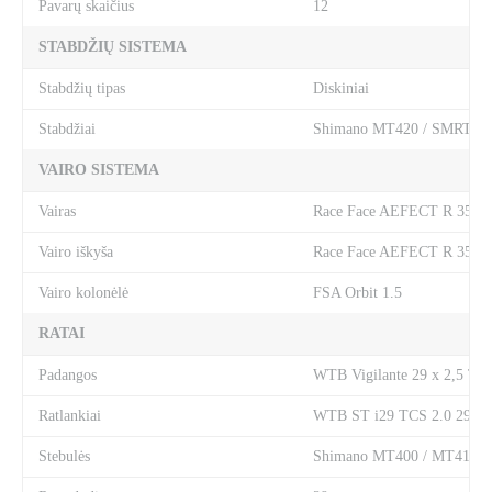
Pavarų skaičius
12
STABDŽIŲ SISTEMA
Stabdžių tipas
Diskiniai
Stabdžiai
Shimano MT420 / SMRT64
VAIRO SISTEMA
Vairas
Race Face AEFECT R 35/78
Vairo iškyša
Race Face AEFECT R 35, 
Vairo kolonėlė
FSA Orbit 1.5
RATAI
Padangos
WTB Vigilante 29 x 2,5 TCS,
Ratlankiai
WTB ST i29 TCS 2.0 29" 
Stebulės
Shimano MT400 / MT410 bo