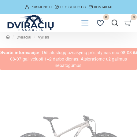
PRISIJUNGTI
REGISTRUOTIS
KONTAKTAI
0
0
Dviračiai
Vyriški
h
o
Svarbi informacija:
, Dėl atostogų užsakymų pristatymas nuo 08-03 iki
m
e
08-07 gali vėluoti 1–2 darbo dienas. Atsiprašome už galimus
nepatogumus.