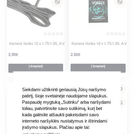
Kamera Vortex 12 x 1.75/1.95, A-V
Kamera Vortex 16 x 1.75/1,95, A-V
2.90€
2.60€
Į krepšelį
Į krepšelį
Siekdami užtikrinti geriausią Jūsų naršymo
patirtį, šioje svetainėje naudojame slapukus.
Paspaudę mygtuką „Sutinku“ arba naršydami
toliau, patvirtinsite savo sutikimą, kurį bet
kada galėsite atšaukti pakeisdami savo
interneto naršyklės nustatymus ir ištrindami
įrašymo slapukus. Plačiau apie tai: