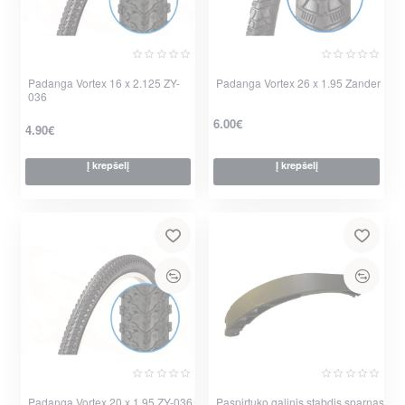
Padanga Vortex 16 x 2.125 ZY-
Padanga Vortex 26 x 1.95 Zander
036
6.00€
4.90€
Į krepšelį
Į krepšelį
Padanga Vortex 20 x 1.95 ZY-036
Paspirtuko galinis stabdis sparnas