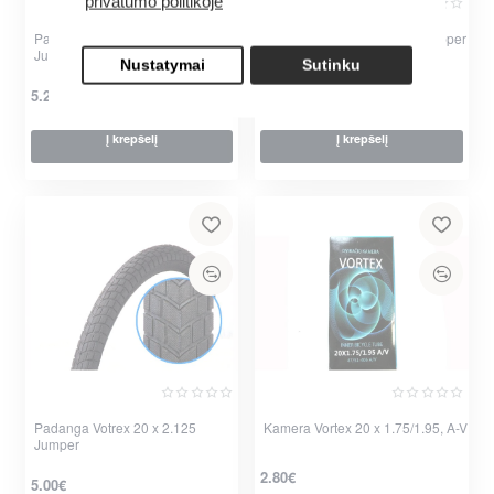
privatumo politikoje
Padanga Vortex 16 x 2.125
Padanga Vortex 26 x 1.95 Gripper
Jumper
Nustatymai
Sutinku
6.00€
5.20€
Į krepšelį
Į krepšelį
Padanga Votrex 20 x 2.125
Kamera Vortex 20 x 1.75/1.95, A-V
Jumper
2.80€
5.00€