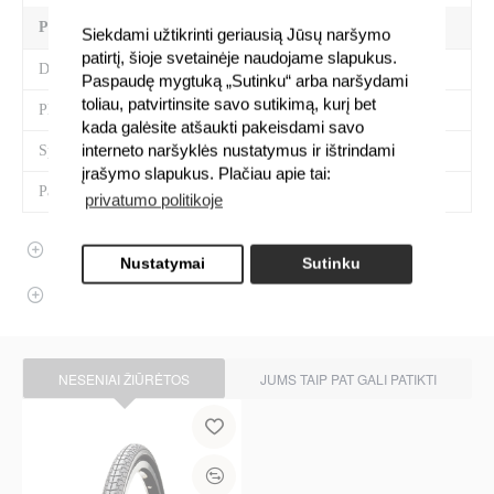
PREKĖS SAVYBĖS
Siekdami užtikrinti geriausią Jūsų naršymo
patirtį, šioje svetainėje naudojame slapukus.
Diametras (In)
28
Paspaudę mygtuką „Sutinku“ arba naršydami
toliau, patvirtinsite savo sutikimą, kurį bet
Plotis (In)
1.60
kada galėsite atšaukti pakeisdami savo
interneto naršyklės nustatymus ir ištrindami
Spalva
Juoda
įrašymo slapukus. Plačiau apie tai:
Padangos savybės
42-622, MTB
privatumo politikoje
APRAŠYMAS
Nustatymai
Sutinku
ATSILIEPIMAI
NESENIAI ŽIŪRĖTOS
JUMS TAIP PAT GALI PATIKTI