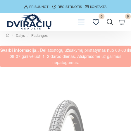
PRISIJUNGTI
REGISTRUOTIS
KONTAKTAI
0
0
Dalys
Padangos
h
o
Svarbi informacija:
, Dėl atostogų užsakymų pristatymas nuo 08-03 iki
m
e
08-07 gali vėluoti 1–2 darbo dienas. Atsiprašome už galimus
nepatogumus.