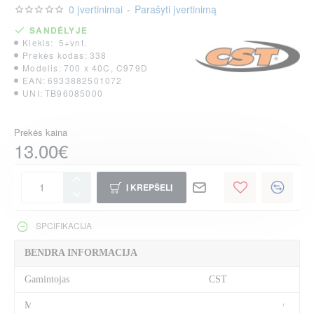
0 įvertinimai
-
Parašyti įvertinimą
SANDĖLYJE
Kiekis:
5+vnt.
Prekės kodas:
338
Modelis:
700 x 40C, C979D
EAN:
6933882501072
UNI:
TB96085000
Prekės kaina
13.00€
Į KREPŠELĮ
SPCIFIKACIJA
BENDRA INFORMACIJA
Gamintojas
CST
Modelis
700 x 40C, C979D