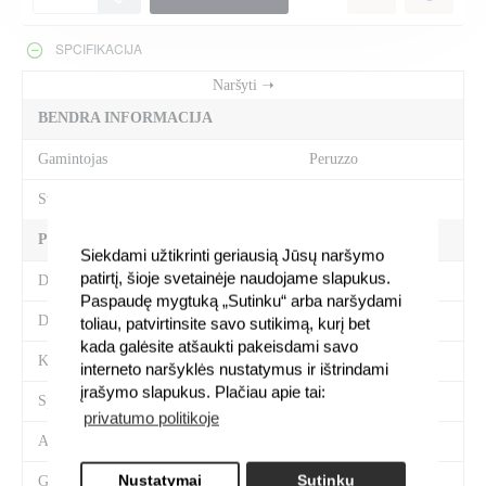
SPCIFIKACIJA
BENDRA INFORMACIJA
Gamintojas
Peruzzo
Svoris
19.6 kg
PREKĖS SAVYBĖS
Siekdami užtikrinti geriausią Jūsų naršymo
patirtį, šioje svetainėje naudojame slapukus.
Dviračių skaičius
4
Paspaudę mygtuką „Sutinku“ arba naršydami
Dydis
61 x 109 x 90 cm
toliau, patvirtinsite savo sutikimą, kurį bet
kada galėsite atšaukti pakeisdami savo
Kategorija
Laikikliai ant kablio
interneto naršyklės nustatymus ir ištrindami
įrašymo slapukus. Plačiau apie tai:
Spalva
Pilka
privatumo politikoje
Atstumas tarp dviračių
17 cm
Gabenti dviračiamas
Nustatymai
Sutinku
iki 29"