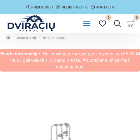
PRISIJUNGTI
REGISTRUOTIS
KONTAKTAI
0
0
Aksesuarai
Auto laikikliai
h
o
Svarbi informacija:
, Dėl atostogų užsakymų pristatymas nuo 08-03 iki
m
e
08-07 gali vėluoti 1–2 darbo dienas. Atsiprašome už galimus
nepatogumus.