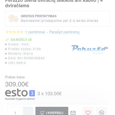
Peruzzo Siena dviračių laikiklis ant kablio | 4
dviračiams
GREITAS PRISTATYMAS
Nemokamai pristatysime per 2-4 darbo dienas
1 įvertinimai
-
Parašyti įvertinimą
SANDĖLYJE
Kiekis:
4vnt.
Prekės kodas:
3168
Modelis:
Siena
EAN:
8015058066849
UNI:
668/4
Prekės kaina
309.00€
3 x 103.00€
Į KREPŠELĮ