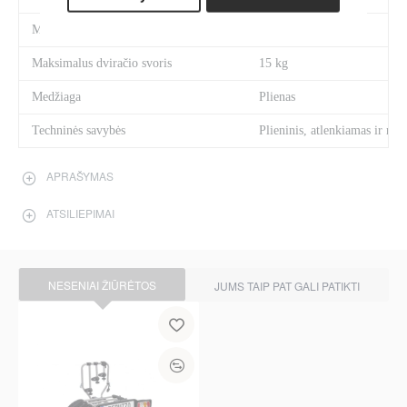
Maks. rato plotis
80 mm
Maksimalus dviračio svoris
15 kg
Medžiaga
Plienas
Techninės savybės
Plieninis, atlenkiamas ir ne
APRAŠYMAS
ATSILIEPIMAI
NESENIAI ŽIŪRĖTOS
JUMS TAIP PAT GALI PATIKTI