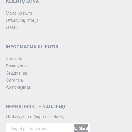
KLIENTŲ ZONA
Mano paskyra
Užsakymų istorija
D.U.K.
INFORMACIJA KLIENTUI
Kontaktai
Pristatymas
Grąžinimas
Garantija
Apmokėjimas
NEPRALEISKITE NAUJIENŲ
Užsisakykite mūsų naujienlaiškį
Jūsų
Siųsti
el.pašto