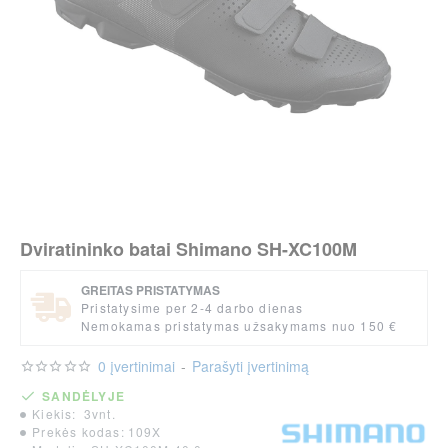
Dviratininko batai Shimano SH-XC100M
GREITAS PRISTATYMAS
Pristatysime per 2-4 darbo dienas
Nemokamas pristatymas užsakymams nuo 150 €
per 2-3 d.
0 įvertinimai
-
Parašyti įvertinimą
SANDĖLYJE
Kiekis:
3vnt.
Prekės kodas:
109X