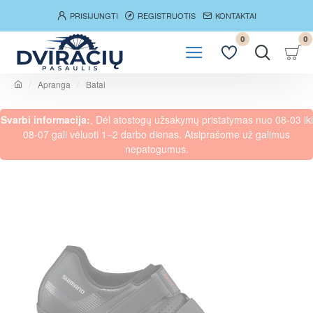
PRISIJUNGTI
REGISTRUOTIS
KONTAKTAI
0
0
Apranga
Batai
h
o
Svarbi informacija:
, Dėl atostogų užsakymų pristatymas nuo 08-03 iki
m
e
08-07 gali vėluoti 1–2 darbo dienas. Atsiprašome už galimus
nepatogumus.