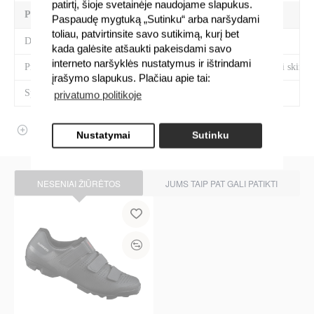
patirtį, šioje svetainėje naudojame slapukus.
PREKĖS SAVYBĖS
Paspaudę mygtuką „Sutinku“ arba naršydami
toliau, patvirtinsite savo sutikimą, kurį bet
Dydis
40#41#42#44#45#47
kada galėsite atšaukti pakeisdami savo
interneto naršyklės nustatymus ir ištrindami
Prekės savybės
Velcro dirželiai, batai skirt
įrašymo slapukus. Plačiau apie tai:
Spalva
Juoda
privatumo politikoje
ATSILIEPIMAI
Nustatymai
Sutinku
NESENIAI ŽIŪRĖTOS
JUMS TAIP PAT GALI PATIKTI