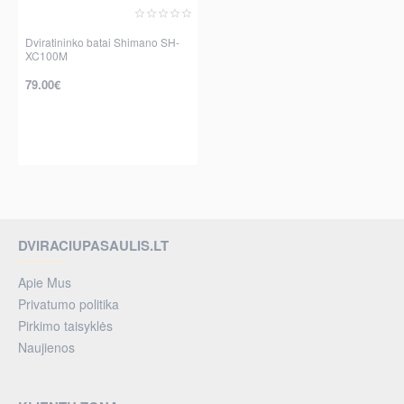
Dviratininko batai Shimano SH-
XC100M
79.00€
per 2-3 d.
DVIRACIUPASAULIS.LT
Apie Mus
Privatumo politika
Pirkimo taisyklės
Naujienos