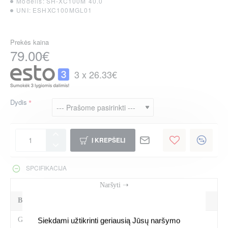
Modelis:
SH-XC100M 40.0
UNI:
ESHXC100MGL01
Prekės kaina
79.00€
3 x 26.33€
Dydis
Į KREPŠELĮ
SPCIFIKACIJA
BENDRA INFORMACIJA
Gamintojas
Shimano
Siekdami užtikrinti geriausią Jūsų naršymo