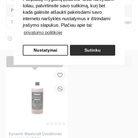
toliau, patvirtinsite savo sutikimą, kurį bet
PREKĖS SAVYBĖS
kada galėsite atšaukti pakeisdami savo
interneto naršyklės nustatymus ir ištrindami
Techninės savybės
Saugus visoms medžiagoms,
įrašymo slapukus. Plačiau apie tai:
privatumo politikoje
ATSILIEPIMAI
Nustatymai
Sutinku
NESENIAI ŽIŪRĖTOS
JUMS TAIP PAT GALI PATIKTI
Dynamic Washcraft Dviratininko