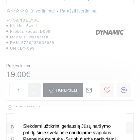
0 įvertinimai
-
Parašyti įvertinimą
SANDĖLYJE
Kiekis:
5+vnt.
Prekės kodas:
D099
Modelis:
Washcraft
EAN:
8720938933059
UNI:
DY-099
Prekės kaina
19.00€
Į KREPŠELĮ
SPCIFIKACIJA
Siekdami užtikrinti geriausią Jūsų naršymo
BENDRA INFORMACIJA
patirtį, šioje svetainėje naudojame slapukus.
Paspaudę mygtuką „Sutinku“ arba naršydami
Gamintojas
Dynamic