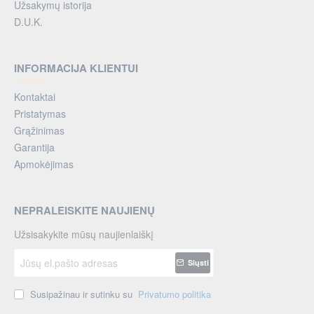
Užsakymų istorija
D.U.K.
INFORMACIJA KLIENTUI
Kontaktai
Pristatymas
Grąžinimas
Garantija
Apmokėjimas
NEPRALEISKITE NAUJIENŲ
Užsisakykite mūsų naujienlaiškį
Jūsų
Siųsti
el.pašto
adresas
Susipažinau ir sutinku su
Privatumo politika