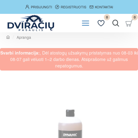
PRISIJUNGTI
REGISTRUOTIS
KONTAKTAI
0
0
Apranga
h
o
Svarbi informacija:
, Dėl atostogų užsakymų pristatymas nuo 08-03 iki
m
e
08-07 gali vėluoti 1–2 darbo dienas. Atsiprašome už galimus
nepatogumus.