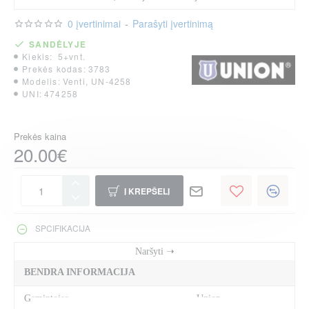
0 įvertinimai
-
Parašyti įvertinimą
SANDĖLYJE
Kiekis:
5+vnt.
Prekės kodas:
3783
Modelis:
Venti, UN-4258
UNI:
474258
Prekės kaina
20.00€
Į KREPŠELĮ
SPCIFIKACIJA
BENDRA INFORMACIJA
Gamintojas
Union