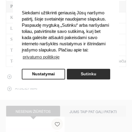
PREKĖS SAVYBĖS
Siekdami užtikrinti geriausią Jūsų naršymo
Kategorija
Priekiniai žibintai
patirtį, šioje svetainėje naudojame slapukus.
Paspaudę mygtuką „Sutinku“ arba naršydami
Liumenai(lm)
80
toliau, patvirtinsite savo sutikimą, kurį bet
kada galėsite atšaukti pakeisdami savo
Spalva
Juoda
interneto naršyklės nustatymus ir ištrindami
įrašymo slapukus. Plačiau apie tai:
Tipas
Nuo dinamos
privatumo politikoje
Techninės savybės
Priekinis žibintas, šviečia 
Nustatymai
Sutinku
APRAŠYMAS
ATSILIEPIMAI
NESENIAI ŽIŪRĖTOS
JUMS TAIP PAT GALI PATIKTI