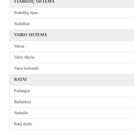
STABDŽIŲ SISTEMA
Stabdžių tipas
Stabdžiai
VAIRO SISTEMA
Vairas
Vairo iškyša
Vairo kolonėlė
RATAI
Padangos
Ratlankiai
Stebulės
Ratų dydis