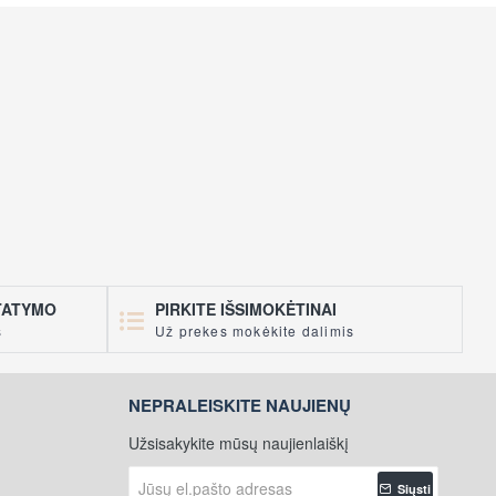
STATYMO
PIRKITE IŠSIMOKĖTINAI
s
Už prekes mokėkite dalimis
NEPRALEISKITE NAUJIENŲ
Užsisakykite mūsų naujienlaiškį
Jūsų
Siųsti