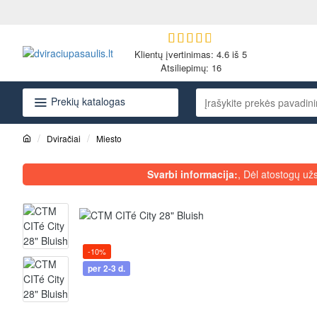
Klientų įvertinimas: 4.6 iš 5
Atsiliepimų:
16
Prekių katalogas
Įrašykite
prekės
pavadinimą
Dviračiai
Miesto
arba
h
o
kodą...
Svarbi informacija:
, Dėl atostogų už
m
e
-10%
per 2-3 d.