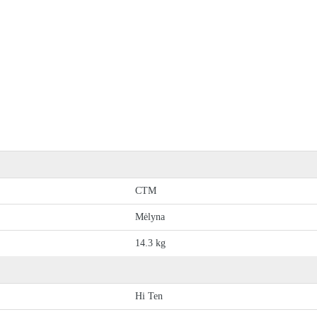
CTM
Mėlyna
14.3 kg
Hi Ten