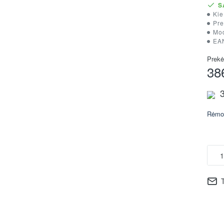
S
Kie
Pre
Mod
EA
Prekė
38
Rėmo