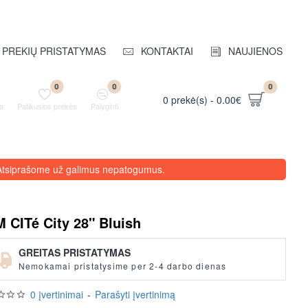
PREKIŲ PRISTATYMAS
KONTAKTAI
NAUJIENOS
0
0
0
0 prekė(s) - 0.00€
a
Patikusios prekės
Palyginti
. Atsiprašome už galimus nepatogumus.
 CITé City 28" Bluish
GREITAS PRISTATYMAS
Nemokamai pristatysime per 2-4 darbo dienas
0 įvertinimai
-
Parašyti įvertinimą