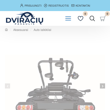
PRISIJUNGTI
REGISTRUOTIS
KONTAKTAI
0
0
Aksesuarai
Auto laikikliai
h
o
m
e