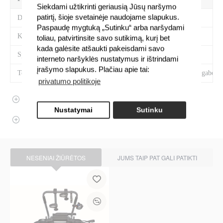
Siekdami užtikrinti geriausią Jūsų naršymo
patirtį, šioje svetainėje naudojame slapukus.
Dviračių skaičius
2
Paspaudę mygtuką „Sutinku“ arba naršydami
Kategorija
Laikikliai ant kablio
toliau, patvirtinsite savo sutikimą, kurį bet
kada galėsite atšaukti pakeisdami savo
Spalva
Anglies
interneto naršyklės nustatymus ir ištrindami
įrašymo slapukus. Plačiau apie tai:
Techninės savybės
Skirtas 2-jų dviračių gabenim
privatumo politikoje
APRAŠYMAS
Nustatymai
Sutinku
ATSILIEPIMAI
NESENIAI ŽIŪRĖTOS
JUMS TAIP PAT GALI PATIKTI