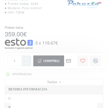
Prekės kodas:
3340
Modelis:
Pure Instinct
UNI:
708W
Prekės kaina
359.00€
3 x 119.67€
Į KREPŠELĮ
SPCIFIKACIJA
BENDRA INFORMACIJA
Gamintojas
Peruzzo
PREKĖS SAVYBĖS