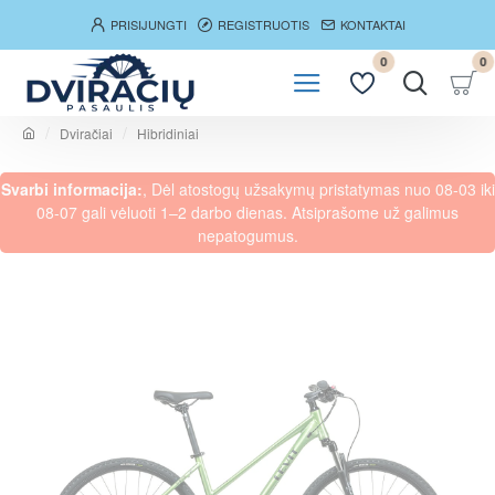
PRISIJUNGTI
REGISTRUOTIS
KONTAKTAI
0
0
Dviračiai
Hibridiniai
h
o
Svarbi informacija:
, Dėl atostogų užsakymų pristatymas nuo 08-03 iki
m
e
08-07 gali vėluoti 1–2 darbo dienas. Atsiprašome už galimus
nepatogumus.