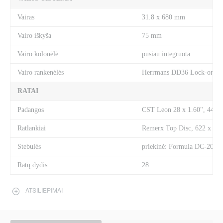
Vairas
31.8 x 680 mm
Vairo iškyša
75 mm
Vairo kolonėlė
pusiau integruota
Vairo rankenėlės
Herrmans DD36 Lock-on
RATAI
Padangos
CST Leon 28 x 1.60", 44-6
Ratlankiai
Remerx Top Disc, 622 x 1
Stebulės
priekinė: Formula DC-20LW
Ratų dydis
28
ATSILIEPIMAI