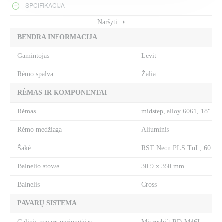
SPCIFIKACIJA
BENDRA INFORMACIJA
Gamintojas
Levit
Rėmo spalva
Žalia
RĖMAS IR KOMPONENTAI
Rėmas
midstep, alloy 6061, 18"
Rėmo medžiaga
Aliuminis
Šakė
RST Neon PLS TnL, 60 mm, 
Balnelio stovas
30.9 x 350 mm
Balnelis
Cross
PAVARŲ SISTEMA
Galinis pavarų perjungėjas
Microshift RD-M46L