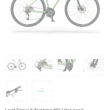
-20%
Levit Simur 3 Trekking 28" Lilac pearl