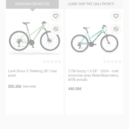
NESENIAI ŽIŪRĖTOS
JUMS TAIP PAT GALI PATIKTI
Levit Simur 3 Trekking 28" Lilac
CTM Suzzy 1.0 26" - 2024 - matt
pearl
turquoise-gray Moteriškas kalnų
-20%
MTB dviratis
555.20€
694.00€
440.00€
per 2-3 d.