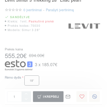
0 įvertinimai
-
Parašyti įvertinimą
SANDĖLYJE
Kiekis:
1vnt.
Paskutinė prekė
Prekės kodas:
75030
Modelis:
Simur 3 28"
Prekės kaina
555.20€
694.00€
3 x 185.07€
Rėmo dydis
18“
Į KREPŠELĮ