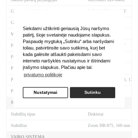
Galinis žvaigždžių blokas
S-Ride M300, 11-36T
Grandinė
KMC
Siekdami užtikrinti geriausią Jūsų naršymo
Miniklio velenas
Thun JIVE 3.0
patirtį, šioje svetainėje naudojame slapukus.
Paspaudę mygtuką „Sutinku“ arba naršydami
Pavarų perjungimo rankenėlės
Microshift Marvo-LT
toliau, patvirtinsite savo sutikimą, kurį bet
kada galėsite atšaukti pakeisdami savo
Pedalai
alloy
interneto naršyklės nustatymus ir ištrindami
įrašymo slapukus. Plačiau apie tai:
Priekinis pavarų perjungėjas
Microshift FD-M22
privatumo politikoje
Priekinis žvaigždžių blokas
Prowheel Zephyr-701, 175 
Pavarų skaičius
3 x 9
Nustatymai
Sutinku
STABDŽIŲ SISTEMA
Stabdžių tipas
Diskiniai
Stabdžiai
Zoom HB-875, 160 mm
VAIRO SISTEMA