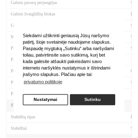
Galinis pavarų perjungėjas
Sra
Galinis žvaigždžių blokas
Kas
Grandinė
Sra
Siekdami užtikrinti geriausią Jūsų naršymo
Miniklio velenas
Sra
patirtį, šioje svetainėje naudojame slapukus.
Paspaudę mygtuką „Sutinku“ arba naršydami
Pavarų perjungimo rankenėlės
Sra
toliau, patvirtinsite savo sutikimą, kurį bet
Pavarų sistemos tipas
1x12
kada galėsite atšaukti pakeisdami savo
interneto naršyklės nustatymus ir ištrindami
Pedalai
CUB
įrašymo slapukus. Plačiau apie tai:
privatumo politikoje
Priekinis žvaigždžių blokas
Sra
Pavarų skaičius
12
Nustatymai
Sutinku
STABDŽIŲ SISTEMA
Stabdžių tipas
Disk
Stabdžiai
Shi