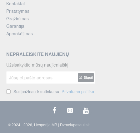
Kontaktai
Pristatymas
Grąžinimas
Garantija
Apmokėjimas
NEPRALEISKITE NAUJIENŲ
Užsisakykite mūsų naujienlaiškį
Jūsų
Siųsti
el.pašto
adresas
Susipažinau ir sutinku su
Privatumo politika
© 2024 - 2026, Hesperija MB | Dvraciupasaulis.lt
Be sutikimo draudžiama kopijuoti ir platinti svetainėje esančią informaciją.