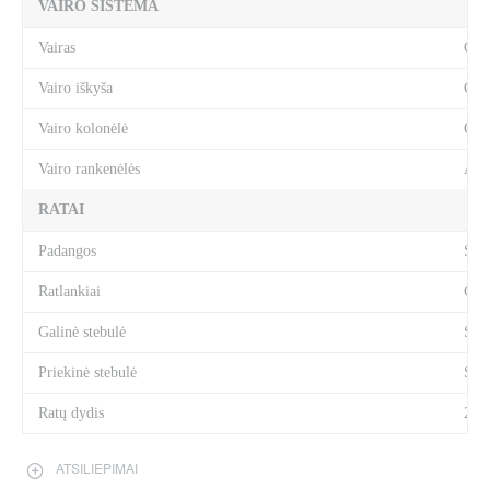
VAIRO SISTEMA
Vairas
CUB
Vairo iškyša
CUB
Vairo kolonėlė
CUB
Vairo rankenėlės
ACI
RATAI
Padangos
Sch
Ratlankiai
CUB
Galinė stebulė
Shi
Priekinė stebulė
Shi
Ratų dydis
27.
ATSILIEPIMAI