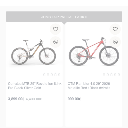
JUMS TAIP PAT GALI PATIKTI
Corratec MTB 29" Revolution iLink
CTM Rambler 4.0 29" 2026
Nauja
Pro Black-Silver-Gold
Metallic Red / Black dviratis
-13%
3,899.00€
4,499.00€
999.00€
per 2-3 d.
per 2-3 d.