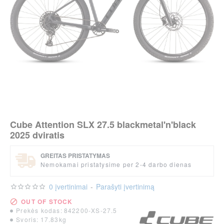
Cube Attention SLX 27.5 blackmetal'n'black
2025 dviratis
GREITAS PRISTATYMAS
Nemokamai pristatysime per 2-4 darbo dienas
per 2-3 d.
0 įvertinimai
-
Parašyti įvertinimą
OUT OF STOCK
Prekės kodas:
842200-XS-27.5
Svoris:
17.83kg