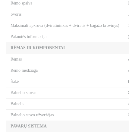
Rėmo spalva
Juo
Svoris
14,
Maksimali apkrova (dviratininkas + dviratis + bagažo krovinys)
150
Pakuotės informacija
(apy
RĖMAS IR KOMPONENTAI
Rėmas
Aliu
Rėmo medžiaga
Ali
Šakė
Roc
Balnelio stovas
CUB
Balnelis
ACI
Balnelio stovo užveržėjas
CUB
PAVARŲ SISTEMA