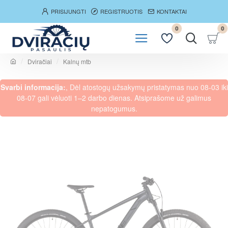
PRISIJUNGTI
REGISTRUOTIS
KONTAKTAI
0
0
Dviračiai
Kalnų mtb
h
o
Svarbi informacija:
, Dėl atostogų užsakymų pristatymas nuo 08-03 iki
m
e
08-07 gali vėluoti 1–2 darbo dienas. Atsiprašome už galimus
nepatogumus.