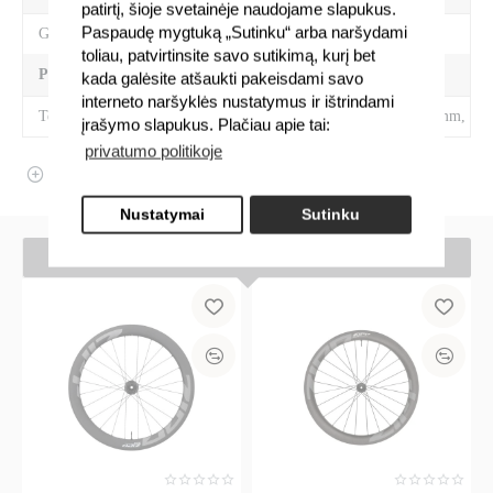
patirtį, šioje svetainėje naudojame slapukus.
Paspaudę mygtuką „Sutinku“ arba naršydami
Gamintojas
Zipp
toliau, patvirtinsite savo sutikimą, kurį bet
PREKĖS SAVYBĖS
kada galėsite atšaukti pakeisdami savo
interneto naršyklės nustatymus ir ištrindami
Techninės savybės
622 x 32, 12 x 142 mm, 24H,
įrašymo slapukus. Plačiau apie tai:
privatumo politikoje
ATSILIEPIMAI
Nustatymai
Sutinku
JUMS TAIP PAT GALI PATIKTI