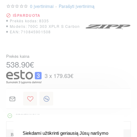
0 įvertinimai
-
Parašyti įvertinimą
IŠPARDUOTA
Prekės kodas:
8335
Modelis:
700C 303 XPLR S Carbon
EAN:
710845901508
Prekės kaina
538.90€
3 x 179.63€
SPCIFIKACIJA
Siekdami užtikrinti geriausią Jūsų naršymo
BENDRA INFORMACIJA