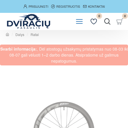
PRISIJUNGTI
REGISTRUOTIS
KONTAKTAI
0
0
Dalys
Ratai
h
o
Svarbi informacija:
, Dėl atostogų užsakymų pristatymas nuo 08-03 iki
m
e
08-07 gali vėluoti 1–2 darbo dienas. Atsiprašome už galimus
nepatogumus.